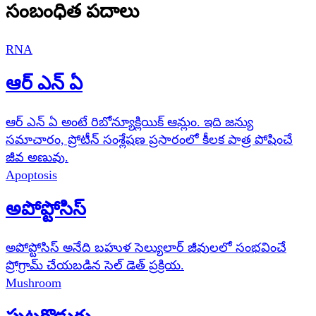
సంబంధిత పదాలు
RNA
ఆర్ ఎన్ ఏ
ఆర్ ఎన్ ఏ అంటే రిబోన్యూక్లియిక్ ఆమ్లం. ఇది జన్యు
సమాచారం, ప్రోటీన్ సంశ్లేషణ ప్రసారంలో కీలక పాత్ర పోషించే
జీవ అణువు.
Apoptosis
అపోప్టోసిస్
అపోప్టోసిస్ అనేది బహుళ సెల్యులార్ జీవులలో సంభవించే
ప్రోగ్రామ్ చేయబడిన సెల్ డెత్ ప్రక్రియ.
Mushroom