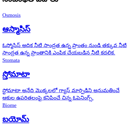
Osmosis
ఆస్మాసిస్
ఓస్మోసిస్ అధిక నీటి సాంద్రత ఉన్న ప్రాంతం నుండి తక్కువ నీటి
సాంద్రత ఉన్న ప్రాంతానికి ఎంపిక చేయబడిన నీటి కదలిక.
Stomata
స్తోమాటా
స్టోమాటా అనేది మొక్కలలో గ్యాస్ మార్పిడిని అనుమతించే
ఆకుల ఉపరితలంపై కనిపించే చిన్న ఓపెనింగ్స్.
Biome
బయోమ్