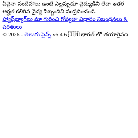
ఏవైనా సందేహాలు ఉంటే ఎల్లప్పుడూ వైద్యుడిని లేదా ఇతర
అర్హత కలిగిన వైద్య సిబ్బందిని సంప్రదించండి.
హ్యాష్‌ట్యాగ్‌లు
మా గురించి
గోప్యతా విధానం
నిబంధనలు &
షరతులు
© 2026 -
తెలుగు సైన్స్
v6.4.6
🇮🇳
భారత్ లో తయారైనది