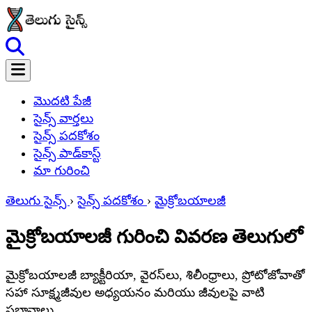
మొదటి పేజీ
సైన్స్ వార్తలు
సైన్స్ పదకోశం
సైన్స్ పాడ్‌కాస్ట్
మా గురించి
తెలుగు సైన్స్
›
సైన్స్ పదకోశం
›
మైక్రోబయాలజీ
మైక్రోబయాలజీ గురించి వివరణ తెలుగులో
మైక్రోబయాలజీ బ్యాక్టీరియా, వైరస్‌లు, శిలీంధ్రాలు, ప్రోటోజోవాతో
సహా సూక్ష్మజీవుల అధ్యయనం మరియు జీవులపై వాటి
ప్రభావాలు.