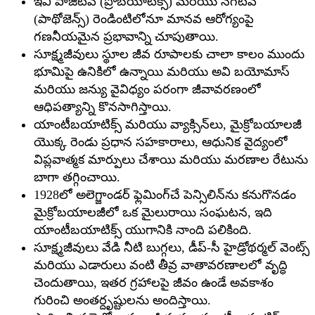
ఇవి పాజిటివ్ (ప్రోబయోటిక్స్) మరియు నెగటివ్
(పాథోజెన్స్) రెండింటిలోనూ మానవ ఆరోగ్యంపై
గణనీయమైన ప్రభావాన్ని చూపుతాయి.
సూక్ష్మజీవులు స్థూల జీవ రూపాలకు చాలా కాలం ముందు
భూమిపై ఉనికిలో ఉన్నాయి మరియు అవి బయోమాస్
మరియు జన్యు వైవిధ్యం పరంగా జీవావరణంలో
ఆధిపత్యాన్ని కొనసాగిస్తాయి.
యాంటీబయాటిక్స్ మరియు వ్యాక్సిన్‌లు, మైక్రోబయాలజీ
యొక్క రెండు ప్రధాన సహకారాలు, ఆధునిక వైద్యంలో
విప్లవాత్మక మార్పులు చేశాయి మరియు మరణాల రేటును
బాగా తగ్గించాయి.
1928లో అలెగ్జాండర్ ఫ్లెమింగ్‌చే పెన్సిలిన్‌ను కనుగొనడం
మైక్రోబయాలజీలో ఒక మైలురాయి సంఘటన, ఇది
యాంటీబయాటిక్స్ యుగానికి నాంది పలికింది.
సూక్ష్మజీవులు వేడి నీటి బుగ్గలు, డీప్-సీ హైడ్రోథర్మల్ వెంట్స్
మరియు ఎడారులు వంటి తీవ్ర వాతావరణాలలో వృద్ధి
చెందుతాయి, ఇతర గ్రహాలపై జీవం ఉండే అవకాశం
గురించి అంతర్దృష్టులను అందిస్తాయి.