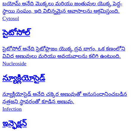
బయోమ్ అనేది మొక్కలు మరియు జంతువుల యొక్క పెద్ద-
స్థాయి సంఘం, ఇది విభిన్నమైన ఆవాసాలను ఆక్రమిస్తుంది.
Cytosol
సైటోసోల్
సైటోసోల్ అనేది సైటోప్లాజం యొక్క ద్రవ భాగం, ఒక కణంలోని
వివిధ అణువులు మరియు అవయవాలను కలిగి ఉంటుంది.
Nucleoside
న్యూక్లియోసైడ్
న్యూక్లియోసైడ్ అనేది చక్కెర అణువుతో అనుసంధానించబడిన
నత్రజని స్థావరంతో కూడిన అణువు.
Infection
ఇన్ఫెక్షన్