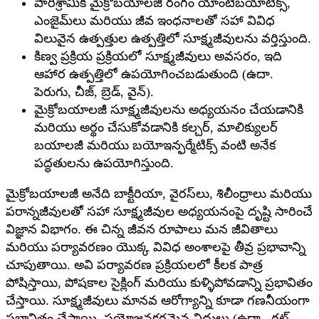
పారిశ్రామిక మైక్రోబయాలజీ రంగం యాంటీబయాటిక్స్,
ఎంజైమ్‌లు మరియు జీవ ఇంధనాలతో సహా వివిధ
విలువైన ఉత్పత్తుల ఉత్పత్తిలో సూక్ష్మజీవులను వర్తిస్తుంది.
కిణ్వ ప్రక్రియ ప్రక్రియలో సూక్ష్మజీవులు అవసరం, ఇది
ఆహార ఉత్పత్తిలో ఉపయోగించబడుతుంది (ఉదా.
పెరుగు, చీజ్, బ్రెడ్, వైన్).
మైక్రోబయాలజీ సూక్ష్మజీవులను అధ్యయనం చేయడానికి
మరియు అర్థం చేసుకోవడానికి కల్చర్, మాలిక్యులర్
బయాలజీ మరియు బయోఇన్ఫర్మేటిక్స్ వంటి అనేక
పద్ధతులను ఉపయోగిస్తుంది.
మైక్రోబయాలజీ అనేది బాక్టీరియా, వైరస్‌లు, శిలీంధ్రాలు మరియు
పరాన్నజీవులతో సహా సూక్ష్మజీవుల అధ్యయనంపై దృష్టి సారించే
విజ్ఞాన విభాగం. ఈ చిన్న జీవన రూపాలు మన జీవితాలు
మరియు పర్యావరణం యొక్క వివిధ అంశాలపై తీవ్ర ప్రభావాన్ని
చూపుతాయి. అవి పర్యావరణ ప్రక్రియలలో కీలక పాత్ర
పోషిస్తాయి, పోషకాల సైక్లింగ్ మరియు కుళ్ళిపోవడాన్ని ప్రభావితం
చేస్తాయి. సూక్ష్మజీవులు మానవ ఆరోగ్యాన్ని కూడా గణనీయంగా
ప్రభావితం చేస్తాయి, ప్రయోజనకరమైన విధులు (ఉదా., గట్