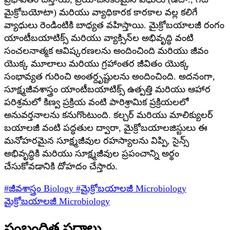
మైక్రోబయోటా) మరియు వ్యాధికారక కారకాల వల్ల కలిగే
వ్యాధులు రెండింటికి బాధ్యత వహిస్తాయి. మైక్రోబయాలజీ రంగం
యాంటీబయాటిక్స్ మరియు వ్యాక్సిన్‌ల అభివృద్ధి వంటి
సంచలనాత్మక ఆవిష్కరణలను అందించింది మరియు జీవం
యొక్క మూలాలు మరియు గ్రహాంతర జీవితం యొక్క
సంభావ్యత గురించి అంతర్దృష్టులను అందించింది. అదనంగా,
సూక్ష్మజీవశాస్త్రం యాంటీబయాటిక్స్ ఉత్పత్తి మరియు ఆహార
పరిశ్రమలో కిణ్వ ప్రక్రియ వంటి పారిశ్రామిక ప్రక్రియలలో
అనువర్తనాలను కనుగొంటుంది. కల్చర్ మరియు మాలిక్యులర్
బయాలజీ వంటి పద్ధతుల ద్వారా, మైక్రోబయాలజిస్టులు ఈ
మనోహరమైన సూక్ష్మజీవుల రహస్యాలను విప్పి, సైన్స్
అభివృద్ధికి మరియు సూక్ష్మజీవుల ప్రపంచాన్ని అర్థం
చేసుకోవడానికి దోహదం చేస్తారు.
#జీవశాస్త్రం
Biology
#మైక్రోబయాలజీ
Microbiology
మైక్రోబయాలజీ
Microbiology
సంబంధిత పదాలు