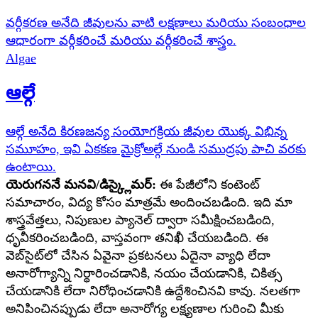
వర్గీకరణ అనేది జీవులను వాటి లక్షణాలు మరియు సంబంధాల
ఆధారంగా వర్గీకరించే మరియు వర్గీకరించే శాస్త్రం.
Algae
ఆల్గే
ఆల్గే అనేది కిరణజన్య సంయోగక్రియ జీవుల యొక్క విభిన్న
సమూహం, ఇవి ఏకకణ మైక్రోఅల్గే నుండి సముద్రపు పాచి వరకు
ఉంటాయి.
యెరుగననే మనవి/డిస్క్లైమర్:
ఈ పేజీలోని కంటెంట్
సమాచారం, విద్య కోసం మాత్రమే అందించబడింది. ఇది మా
శాస్త్రవేత్తలు, నిపుణుల ప్యానెల్ ద్వారా సమీక్షించబడింది,
ధృవీకరించబడింది, వాస్తవంగా తనిఖీ చేయబడింది. ఈ
వెబ్‌సైట్‌లో చేసిన ఏవైనా ప్రకటనలు ఏదైనా వ్యాధి లేదా
అనారోగ్యాన్ని నిర్ధారించడానికి, నయం చేయడానికి, చికిత్స
చేయడానికి లేదా నిరోధించడానికి ఉద్దేశించినవి కావు. నలతగా
అనిపించినప్పుడు లేదా అనారోగ్య లక్ష్యణాల గురించి మీకు