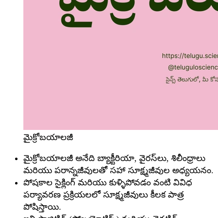
మైక్రోబయాలజీ
మైక్రోబయాలజీ అనేది బ్యాక్టీరియా, వైరస్‌లు, శిలీంధ్రాలు
మరియు పరాన్నజీవులతో సహా సూక్ష్మజీవుల అధ్యయనం.
పోషకాల సైక్లింగ్ మరియు కుళ్ళిపోవడం వంటి వివిధ
పర్యావరణ ప్రక్రియలలో సూక్ష్మజీవులు కీలక పాత్ర
పోషిస్తాయి.