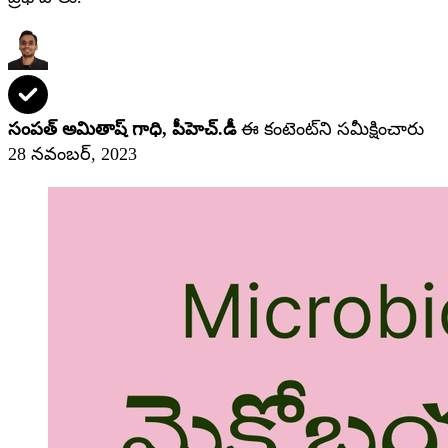
సంపత్ అమితాష్ గాధి, పీహెచ్‌.డీ
ఈ కంటెంట్‌ని సమీక్షించారు
28 నవంబర్, 2023