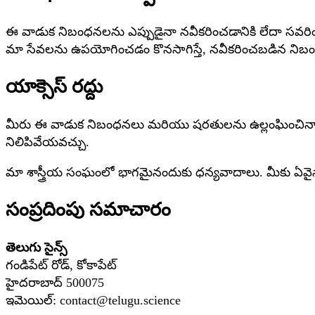
ఈ వాడుక నిబంధనలను ఎప్పుడైనా నవీకరించడానికి లేదా సవరిం
మా సేవలను ఉపయోగించడం కొనసాగిస్తే, నవీకరించబడిన నిబంధ
యాక్సెస్ రద్దు
మీరు ఈ వాడుక నిబంధనలు మరియు షరతులను ఉల్లంఘించినా, మరే
నిలిపివేయవచ్చు.
మా శాస్త్రీయ సంఘంలో భాగమైనందుకు ధన్యవాదాలు. మీకు ఏవైనా 
సంప్రదింపు సమాచారం
తెలుగు సైన్స్
గండిపేట్ రోడ్, కోకాపేట్
హైదరాబాద్ 500075
ఇమెయిల్:
contact@telugu.science