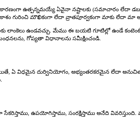
ంగా ఉత్పన్నమయ్యే ఏవైనా నష్టాలకు (సమాచారం లేదా డబ్బ
ురించి మౌఖికంగా లేదా వ్రాతపూర్వకంగా మాకు లేదా మా అధీకృత ప
కు లాంకెలు ఉండవచ్చు. మేము ఈ బయటి గూటిల్లో ఉండే కంటెంట
బంధనలను, గోప్యతా విధానాలను సమీక్షించండి.
 అయితే, ఏ విధమైన దుర్వినియోగం, అభ్యంతరకరమైన లేదా అనుచి
.
లా సేకరిస్తాము, ఉపయోగిస్తాము, సంరక్షిస్తాము అనేది వివరిస్త