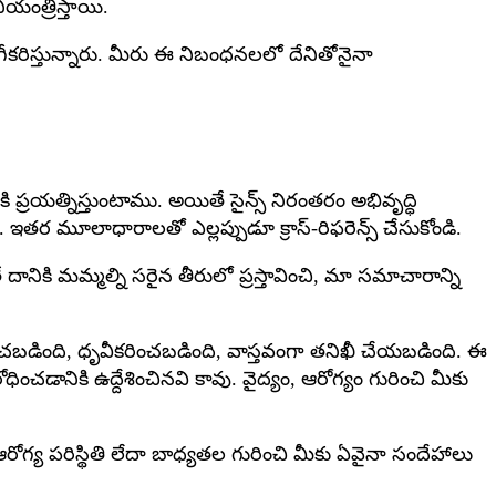
ంత్రిస్తాయి.
ిస్తున్నారు. మీరు ఈ నిబంధనలలో దేనితోనైనా
ప్రయత్నిస్తుంటాము. అయితే సైన్స్ నిరంతరం అభివృద్ధి
ఇతర మూలాధారాలతో ఎల్లప్పుడూ క్రాస్-రిఫరెన్స్ చేసుకోండి.
ికి మమ్మల్ని సరైన తీరులో ప్రస్తావించి, మా సమాచారాన్ని
షించబడింది, ధృవీకరించబడింది, వాస్తవంగా తనిఖీ చేయబడింది. ఈ
ధించడానికి ఉద్దేశించినవి కావు. వైద్యం, ఆరోగ్యం గురించి మీకు
రోగ్య పరిస్థితి లేదా బాధ్యతల గురించి మీకు ఏవైనా సందేహాలు