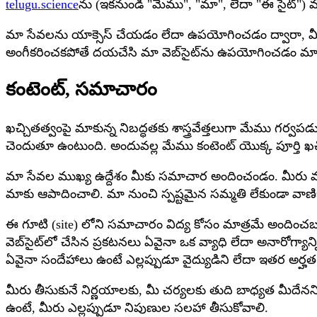
telugu.science
ను (ఇకనుండి "మేము", "మా", లేదా "ఈ సైట్") 
మా సేవలను యాక్సెస్ చేయడం లేదా ఉపయోగించడం ద్వారా, మీ
అంగీకరించకపోతే దయచేసి మా వెబ్‌సైట్‌ను ఉపయోగించడం మాన
కంటెంట్, సమాచారం
ఖచ్చితత్వంపై మాకున్న నిబద్ధతకు శాస్త్రవేత్తలుగా మేము గర్వ
చెందుతూ ఉంటుంది. అందువల్ల మేము కంటెంట్ యొక్క పూర్తి ఖచ్
మా సేవల ముఖ్య ఉద్దేశం మీకు సమాచార అందించండం. మీరు మా సమ
మాకు ఆపాదించాలి. మా నుంచి స్పష్టమైన సమ్మతి లేకుండా వాణ
ఈ గూటి (site) లోని సమాచారం విద్య కోసం మాత్రమే అందించబడుత
వెబ్‌సైట్‌లో చేసిన ప్రకటనలు ఏవైనా ఒక వ్యాధి లేదా అనారోగ్యాన్న
ఏవైనా సందేహాలు ఉంటే ఎల్లప్పుడూ వైద్యుడిని లేదా ఇతర అర్హత క
మీరు తీసుకునే నిర్ణయాలకు, మీ చర్యలకు తుది బాధ్యత మీదేనని 
ఉంటే, మీరు ఎల్లప్పుడూ నిపుణుల సలహా తీసుకోవాలి.