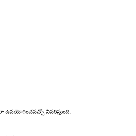
 ఉపయోగించవచ్చో వివరిస్తుంది.