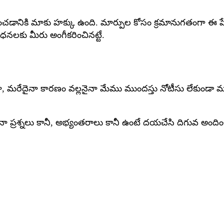
చడానికి మాకు హక్కు ఉంది. మార్పుల కోసం క్రమానుగతంగా ఈ పే
నలకు మీరు అంగీకరించినట్టే.
దైనా కారణం వల్లనైనా మేము ముందస్తు నోటీసు లేకుండా మా సే
ప్రశ్నలు కానీ, అభ్యంతరాలు కానీ ఉంటే దయచేసి దిగువ అందించి