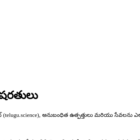
షరతులు
(telugu.science), అనుబంధిత ఉత్పత్తులు మరియు సేవలను ఎలా