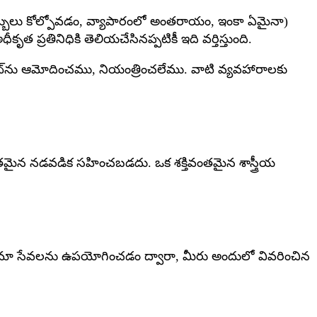
ులు కోల్పోవడం, వ్యాపారంలో అంతరాయం, ఇంకా ఏమైనా)
్రతినిధికి తెలియచేసినప్పటికీ ఇది వర్తిస్తుంది.
్‌ను ఆమోదించము, నియంత్రించలేము. వాటి వ్యవహారాలకు
తమైన నడవడిక సహించబడదు. ఒక శక్తివంతమైన శాస్త్రీయ
ుంది. మా సేవలను ఉపయోగించడం ద్వారా, మీరు అందులో వివరించిన