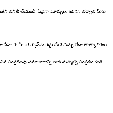
జీని తనిఖీ చేయండి. ఏవైనా మార్పులు జరిగిన తర్వాత మీరు
వలకు మీ యాక్సెస్‌ను రద్దు చేయవచ్చు లేదా తాత్కాలికంగా
న సంప్రదింపు సమాచారాన్ని వాడి మమ్మల్ని సంప్రదించండి.