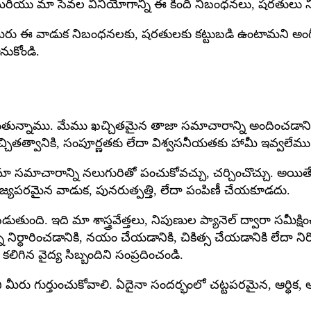
మరియు మా సేవల వినియోగాన్ని ఈ కింది నిబంధనలు, షరతులు నియ
రు ఈ వాడుక నిబంధనలకు, షరతులకు కట్టుబడి ఉంటామని అంగీకర
ుకోండి.
పడుతున్నాము. మేము ఖచ్చితమైన తాజా సమాచారాన్ని అందించడానికి 
చితత్వానికి, సంపూర్ణతకు లేదా విశ్వసనీయతకు హామీ ఇవ్వలేము. 
ాచారాన్ని నలుగురితో పంచుకోవచ్చు, చర్చించొచ్చు. అయితే దాన
ిజ్యపరమైన వాడుక, పునరుత్పత్తి, లేదా పంపిణీ చేయకూడదు.
ుంది. ఇది మా శాస్త్రవేత్తలు, నిపుణుల ప్యానెల్ ద్వారా సమీక్
ి నిర్ధారించడానికి, నయం చేయడానికి, చికిత్స చేయడానికి లేదా నిరో
లిగిన వైద్య సిబ్బందిని సంప్రదించండి.
మీరు గుర్తుంచుకోవాలి. ఏదైనా సందర్భంలో చట్టపరమైన, ఆర్థిక, ఆ