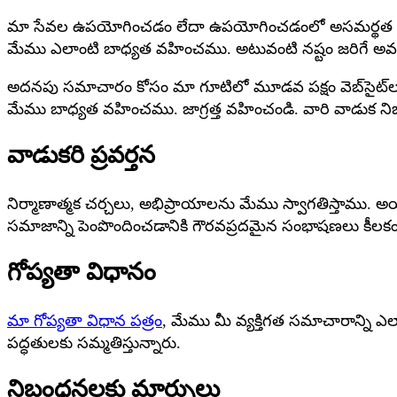
మా సేవల ఉపయోగించడం లేదా ఉపయోగించడంలో అసమర్థత కారణ
మేము ఎలాంటి బాధ్యత వహించము. అటువంటి నష్టం జరిగే అవకాశం గ
అదనపు సమాచారం కోసం మా గూటిలో మూడవ పక్షం వెబ్‌సైట్‌ల
మేము బాధ్యత వహించము. జాగ్రత్త వహించండి. వారి వాడుక ని
వాడుకరి ప్రవర్తన
నిర్మాణాత్మక చర్చలు, అభిప్రాయాలను మేము స్వాగతిస్తాము.
సమాజాన్ని పెంపొందించడానికి గౌరవప్రదమైన సంభాషణలు కీలకం
గోప్యతా విధానం
మా గోప్యతా విధాన పత్రం
, మేము మీ వ్యక్తిగత సమాచారాన్ని ఎ
పద్ధతులకు సమ్మతిస్తున్నారు.
నిబంధనలకు మార్పులు