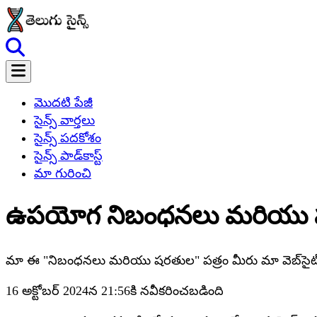
మొదటి పేజీ
సైన్స్ వార్తలు
సైన్స్ పదకోశం
సైన్స్ పాడ్‌కాస్ట్
మా గురించి
ఉపయోగ నిబంధనలు మరియు 
మా ఈ "నిబంధనలు మరియు షరతుల" పత్రం మీరు మా వెబ్‌సైట్ 
16 అక్టోబర్ 2024న 21:56కి నవీకరించబడింది