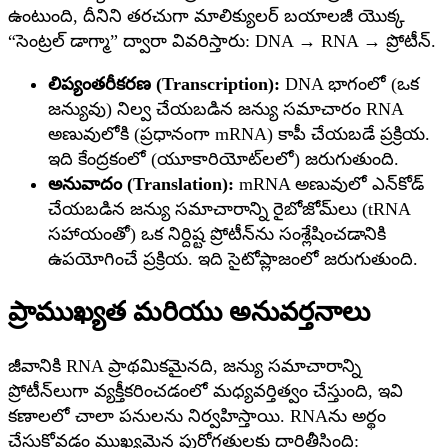
ఉంటుంది, దీనిని తరచుగా మాలిక్యులర్ బయాలజీ యొక్క
“సెంట్రల్ డాగ్మా” ద్వారా వివరిస్తారు: DNA → RNA → ప్రోటీన్.
లిప్యంతరీకరణ (Transcription):
DNA భాగంలో (ఒక
జన్యువు) నిల్వ చేయబడిన జన్యు సమాచారం RNA
అణువులోకి (ప్రధానంగా mRNA) కాపీ చేయబడే ప్రక్రియ.
ఇది కేంద్రకంలో (యూకారియోట్‌లలో) జరుగుతుంది.
అనువాదం (Translation):
mRNA అణువులో ఎన్‌కోడ్
చేయబడిన జన్యు సమాచారాన్ని రైబోజోమ్‌లు (tRNA
సహాయంతో) ఒక నిర్దిష్ట ప్రోటీన్‌ను సంశ్లేషించడానికి
ఉపయోగించే ప్రక్రియ. ఇది సైటోప్లాజంలో జరుగుతుంది.
ప్రాముఖ్యత మరియు అనువర్తనాలు
జీవానికి RNA ప్రాథమికమైనది, జన్యు సమాచారాన్ని
ప్రోటీన్‌లుగా వ్యక్తీకరించడంలో మధ్యవర్తిత్వం చేస్తుంది, ఇవి
కణాలలో చాలా పనులను నిర్వహిస్తాయి. RNAను అర్థం
చేసుకోవడం ముఖ్యమైన పురోగతులకు దారితీసింది: