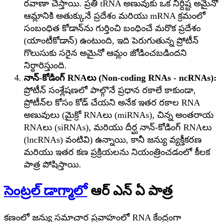
రవాణా చేస్తాయి. ప్రతి tRNA అణువుకు ఒక నిర్దిష్ట అమైనో
ఆమ్లానికి అతుక్కునే ప్రదేశం మరియు mRNA క్రమంలో
సంబంధిత కోడాన్‌ను గుర్తించి బంధించే మరొక ప్రదేశం
(యాంటీకోడాన్) ఉంటుంది, ఇది పెరుగుతున్న ప్రోటీన్
గొలుసుకు సరైన అమైనో ఆమ్లం జోడించబడిందని
నిర్ధారిస్తుంది.
నాన్-కోడింగ్ RNAలు (Non-coding RNAs - ncRNAs):
ప్రోటీన్ సంశ్లేషణలో పాల్గొనే ప్రధాన రకాలే కాకుండా,
ప్రోటీన్‌ల కోసం కోడ్ చేయని అనేక ఇతర రకాల RNA
అణువులు (మైక్రో RNAలు (miRNAs), చిన్న అంతరాయ
RNAలు (siRNAs), మరియు దీర్ఘ నాన్-కోడింగ్ RNAలు
(lncRNAs) వంటివి) ఉన్నాయి, కానీ జన్యు వ్యక్తీకరణ
మరియు ఇతర కణ ప్రక్రియలను నియంత్రించడంలో కీలక
పాత్ర పోషిస్తాయి.
సెంట్రల్ డాగ్మాలో
ఆర్ ఎన్ ఏ పాత్ర
కణంలో జన్యు సమాచార ప్రవాహంలో RNA కేంద్రంగా