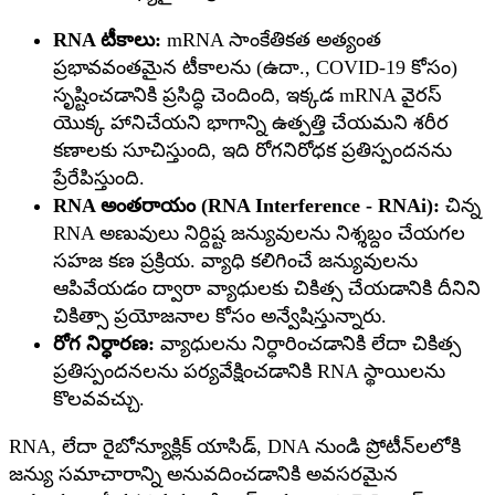
RNA టీకాలు:
mRNA సాంకేతికత అత్యంత
ప్రభావవంతమైన టీకాలను (ఉదా., COVID-19 కోసం)
సృష్టించడానికి ప్రసిద్ధి చెందింది, ఇక్కడ mRNA వైరస్
యొక్క హానిచేయని భాగాన్ని ఉత్పత్తి చేయమని శరీర
కణాలకు సూచిస్తుంది, ఇది రోగనిరోధక ప్రతిస్పందనను
ప్రేరేపిస్తుంది.
RNA అంతరాయం (RNA Interference - RNAi):
చిన్న
RNA అణువులు నిర్దిష్ట జన్యువులను నిశ్శబ్దం చేయగల
సహజ కణ ప్రక్రియ. వ్యాధి కలిగించే జన్యువులను
ఆపివేయడం ద్వారా వ్యాధులకు చికిత్స చేయడానికి దీనిని
చికిత్సా ప్రయోజనాల కోసం అన్వేషిస్తున్నారు.
రోగ నిర్ధారణ:
వ్యాధులను నిర్ధారించడానికి లేదా చికిత్స
ప్రతిస్పందనలను పర్యవేక్షించడానికి RNA స్థాయిలను
కొలవవచ్చు.
RNA, లేదా రైబోన్యూక్లిక్ యాసిడ్, DNA నుండి ప్రోటీన్‌లలోకి
జన్యు సమాచారాన్ని అనువదించడానికి అవసరమైన