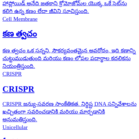
హాప్లోయిడ్ అనేది జతకాని క్రోమోజోమ్‌ల యొక్క ఒకే సెట్‌ను
కలిగి ఉన్న కణం లేదా జీవిని సూచిస్తుంది.
Cell Membrane
కణ త్వచం
కణ త్వచం ఒక సన్నని, సౌకర్యవంతమైన అవరోధం, ఇది కణాన్ని
చుట్టుముడుతుంది మరియు కణం లోపల పదార్థాల కదలికను
నియంత్రిస్తుంది.
CRISPR
CRISPR
CRISPR జన్యు-సవరణ సాంకేతికత. నిర్దిష్ట DNA సన్నివేశాలను
ఖచ్చితంగా సవరించడానికి మరియు మార్చడానికి
అనుమతిస్తుంది.
Unicellular