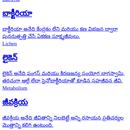
బాక్టీరియా
బాక్టీరియా అనేది కేంద్రకం లేని మరియు కణ విభజన ద్వారా
పునరుత్పత్తి చేసే ఏకకణ సూక్ష్మజీవులు.
Lichen
లైకెన్
లైకెన్ అనేది ఫంగస్ మరియు కిరణజన్య సంయోగ భాగస్వామి,
తరచుగా ఆల్గే లేదా సైనోబాక్టీరియాతో కూడిన సహజీవన జీవి.
Metabolism
జీవక్రియ
జీవక్రియ అనేది జీవితాన్ని నిలబెట్టే అన్ని రసాయన ప్రతిచర్యల
మొత్తాన్ని కలిగి ఉంటుంది.