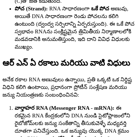
(C)తో జత కడుతుంది.
పోచ (Strand):
RNA సాధారణంగా
ఒకే పోచ
అణువు,
అయితే DNA సాధారణంగా రెండు పోచలను కలిగి
ఉంటుంది (ద్వంద్వ సర్పిలాన్ని ఏర్పరుస్తుంది). ఈ ఒకే పోచ
స్వభావం RNAను సంక్లిష్టమైన త్రిమితీయ నిర్మాణాలలోకి
మడవడానికి అనుమతిస్తుంది, ఇది దాని వివిధ విధులకు
ముఖ్యం.
ఆర్ ఎన్ ఏ రకాలు మరియు వాటి విధులు
అనేక రకాల RNA అణువులు ఉన్నాయి, ప్రతి ఒక్కటి ఒక నిర్దిష్ట
విధిని కలిగి ఉంటాయి, ప్రధానంగా ప్రోటీన్ సంశ్లేషణ మరియు
జన్యు నియంత్రణకు సంబంధించినవి:
వార్తాహర RNA (Messenger RNA - mRNA):
ఈ
రకమైన RNA కేంద్రకంలోని DNA నుండి సైటోప్లాజంలోని
రైబోజోమ్‌లకు జన్యు సంకేతాన్ని తీసుకువెళ్ళే మధ్యవర్తి
దూతగా పనిచేస్తుంది. ఒక జన్యువు యొక్క DNA క్రమం