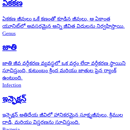
ఏకకణ
ఏకకణ జీవులు ఒకే కణంతో కూడిన జీవులు, ఆ ఏకాంత
యూనిట్‌లో అవసరమైన అన్ని జీవిత విధులను నిర్వహిస్తాయి.
Genus
జాతి
జాతి జీవ వర్గీకరణ వ్యవస్థలో ఒక వర్గం లేదా వర్గీకరణ స్థాయిని
సూచిస్తుంది, కుటుంబం క్రింద మరియు జాతుల పైన ర్యాంక్
ఉంటుంది.
Infection
ఇన్ఫెక్షన్
ఇన్ఫెక్షన్ అతిధేయ జీవిలో హానికరమైన సూక్ష్మజీవులు, క్రిముల
దాడి, మరియు విస్తరణను సూచిస్తుంది.
Bacteria