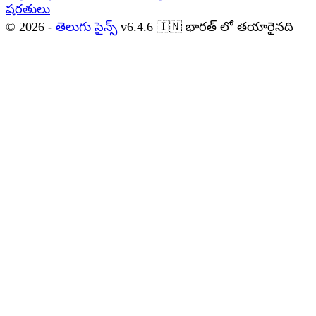
షరతులు
© 2026 -
తెలుగు సైన్స్
v6.4.6
🇮🇳
భారత్ లో తయారైనది