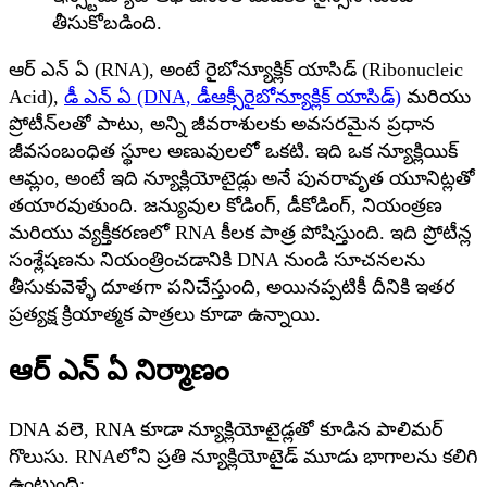
తీసుకోబడింది.
ఆర్ ఎన్ ఏ (RNA), అంటే రైబోన్యూక్లిక్ యాసిడ్ (Ribonucleic
Acid),
డీ ఎన్ ఏ (DNA, డీఆక్సీరైబోన్యూక్లిక్ యాసిడ్)
మరియు
ప్రోటీన్‌లతో పాటు, అన్ని జీవరాశులకు అవసరమైన ప్రధాన
జీవసంబంధిత స్థూల అణువులలో ఒకటి. ఇది ఒక న్యూక్లియిక్
ఆమ్లం, అంటే ఇది న్యూక్లియోటైడ్లు అనే పునరావృత యూనిట్లతో
తయారవుతుంది. జన్యువుల కోడింగ్, డీకోడింగ్, నియంత్రణ
మరియు వ్యక్తీకరణలో RNA కీలక పాత్ర పోషిస్తుంది. ఇది ప్రోటీన్ల
సంశ్లేషణను నియంత్రించడానికి DNA నుండి సూచనలను
తీసుకువెళ్ళే దూతగా పనిచేస్తుంది, అయినప్పటికీ దీనికి ఇతర
ప్రత్యక్ష క్రియాత్మక పాత్రలు కూడా ఉన్నాయి.
ఆర్ ఎన్ ఏ నిర్మాణం
DNA వలె, RNA కూడా న్యూక్లియోటైడ్లతో కూడిన పాలిమర్
గొలుసు. RNAలోని ప్రతి న్యూక్లియోటైడ్ మూడు భాగాలను కలిగి
ఉంటుంది: