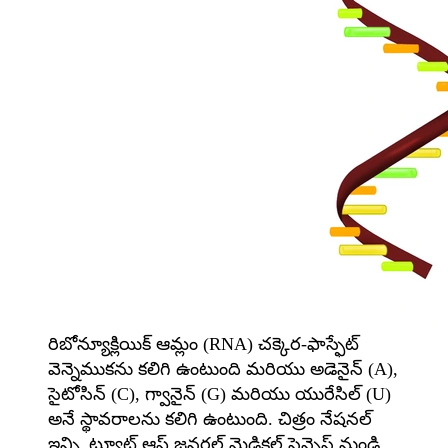
రిబోన్యూక్లియిక్ ఆమ్లం (RNA) చక్కెర-ఫాస్ఫేట్
వెన్నెముకను కలిగి ఉంటుంది మరియు అడెనైన్ (A),
సైటోసిన్ (C), గ్వానైన్ (G) మరియు యురేసిల్ (U)
అనే స్థావరాలను కలిగి ఉంటుంది. చిత్రం నేషనల్
ఇన్స్టిట్యూట్ ఆఫ్ జనరల్ మెడికల్ సైన్సెస్ నుండి