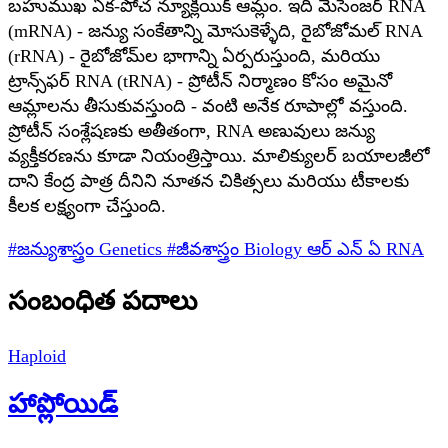
బహుముఖ ఏక-పోచ న్యూక్లియిక్ ఆమ్లం. ఇది మెసెంజర్ RNA
(mRNA) - జన్యు సంకేతాన్ని మోసుకెళ్ళేది, రైబోజోమల్ RNA
(rRNA) - రైబోజోమ్‌ల భాగాన్ని ఏర్పరుస్తుంది, మరియు
ట్రాన్స్‌ఫర్ RNA (tRNA) - ప్రోటీన్ నిర్మాణం కోసం అమైనో
ఆమ్లాలను తీసుకువస్తుంది - వంటి అనేక రూపాల్లో వస్తుంది.
ప్రోటీన్ సంశ్లేషణకు అతీతంగా, RNA అణువులు జన్యు
వ్యక్తీకరణను కూడా నియంత్రిస్తాయి. మాలిక్యులర్ బయాలజీలో
దాని కేంద్ర పాత్ర దీనిని నూతన చికిత్సలు మరియు టీకాలకు
కీలక లక్ష్యంగా చేస్తుంది.
#జన్యుశాస్త్రం
Genetics
#జీవశాస్త్రం
Biology
ఆర్ ఎన్ ఏ
RNA
సంబంధిత పదాలు
Haploid
హాప్లోయిడ్