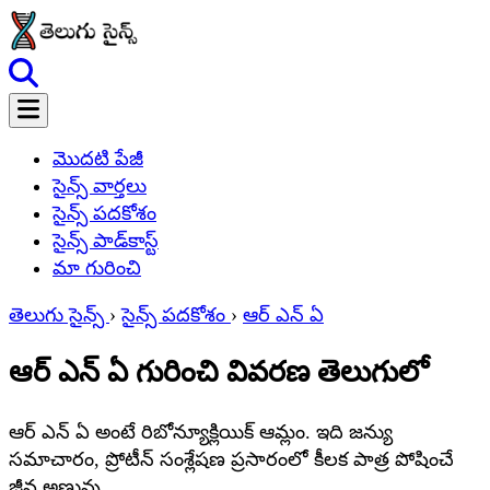
మొదటి పేజీ
సైన్స్ వార్తలు
సైన్స్ పదకోశం
సైన్స్ పాడ్‌కాస్ట్
మా గురించి
తెలుగు సైన్స్
›
సైన్స్ పదకోశం
›
ఆర్ ఎన్ ఏ
ఆర్ ఎన్ ఏ గురించి వివరణ తెలుగులో
ఆర్ ఎన్ ఏ అంటే రిబోన్యూక్లియిక్ ఆమ్లం. ఇది జన్యు
సమాచారం, ప్రోటీన్ సంశ్లేషణ ప్రసారంలో కీలక పాత్ర పోషించే
జీవ అణువు.