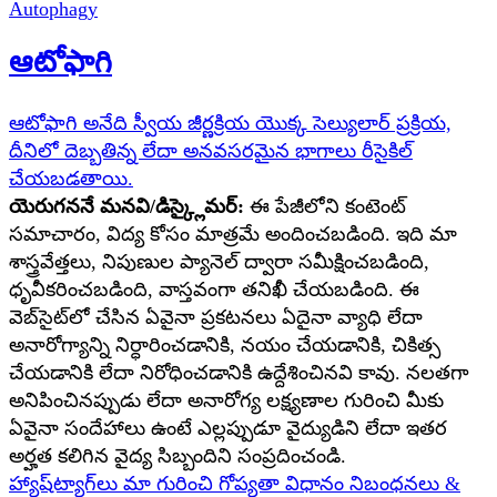
Autophagy
ఆటోఫాగి
ఆటోఫాగి అనేది స్వీయ జీర్ణక్రియ యొక్క సెల్యులార్ ప్రక్రియ,
దీనిలో దెబ్బతిన్న లేదా అనవసరమైన భాగాలు రీసైకిల్
చేయబడతాయి.
యెరుగననే మనవి/డిస్క్లైమర్:
ఈ పేజీలోని కంటెంట్
సమాచారం, విద్య కోసం మాత్రమే అందించబడింది. ఇది మా
శాస్త్రవేత్తలు, నిపుణుల ప్యానెల్ ద్వారా సమీక్షించబడింది,
ధృవీకరించబడింది, వాస్తవంగా తనిఖీ చేయబడింది. ఈ
వెబ్‌సైట్‌లో చేసిన ఏవైనా ప్రకటనలు ఏదైనా వ్యాధి లేదా
అనారోగ్యాన్ని నిర్ధారించడానికి, నయం చేయడానికి, చికిత్స
చేయడానికి లేదా నిరోధించడానికి ఉద్దేశించినవి కావు. నలతగా
అనిపించినప్పుడు లేదా అనారోగ్య లక్ష్యణాల గురించి మీకు
ఏవైనా సందేహాలు ఉంటే ఎల్లప్పుడూ వైద్యుడిని లేదా ఇతర
అర్హత కలిగిన వైద్య సిబ్బందిని సంప్రదించండి.
హ్యాష్‌ట్యాగ్‌లు
మా గురించి
గోప్యతా విధానం
నిబంధనలు &