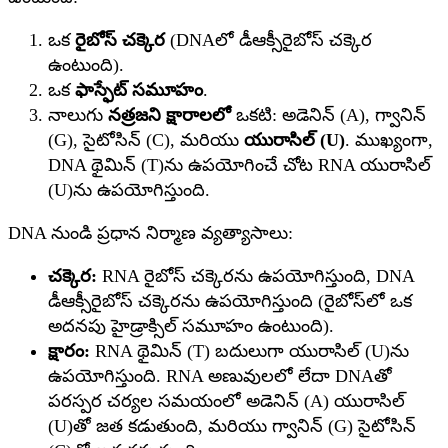
ఒక
రైబోస్ చక్కెర
(DNAలో డీఆక్సీరైబోస్ చక్కెర
ఉంటుంది).
ఒక
ఫాస్ఫేట్ సమూహం
.
నాలుగు
నత్రజని క్షారాలలో
ఒకటి: అడెనిన్ (A), గ్వానిన్
(G), సైటోసిన్ (C), మరియు
యురాసిల్ (U)
. ముఖ్యంగా,
DNA థైమిన్ (T)ను ఉపయోగించే చోట RNA యురాసిల్
(U)ను ఉపయోగిస్తుంది.
DNA నుండి ప్రధాన నిర్మాణ వ్యత్యాసాలు:
చక్కెర:
RNA రైబోస్ చక్కెరను ఉపయోగిస్తుంది, DNA
డీఆక్సీరైబోస్ చక్కెరను ఉపయోగిస్తుంది (రైబోస్‌లో ఒక
అదనపు హైడ్రాక్సిల్ సమూహం ఉంటుంది).
క్షారం:
RNA థైమిన్ (T) బదులుగా యురాసిల్ (U)ను
ఉపయోగిస్తుంది. RNA అణువులలో లేదా DNAతో
పరస్పర చర్యల సమయంలో అడెనిన్ (A) యురాసిల్
(U)తో జత కడుతుంది, మరియు గ్వానిన్ (G) సైటోసిన్