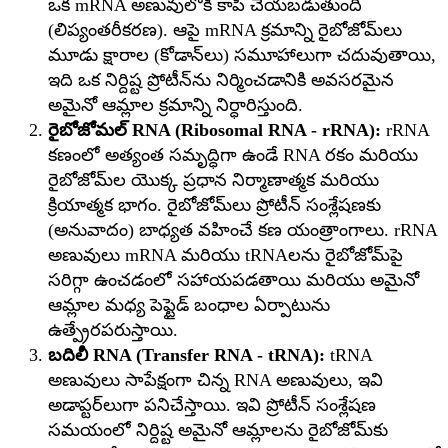
ఒక mRNA అణువులోకి కాపీ చేయబడుతుంది
(లిప్యంతరీకరణ). ఆపై mRNA క్రమాన్ని రైబోజోమ్‌లు
మూడు క్షారాల (కోడాన్‌లు) సమూహాలుగా చదువుతాయి,
ఇది ఒక నిర్దిష్ట ప్రోటీన్‌ను నిర్మించడానికి అవసరమైన
అమైనో ఆమ్లాల క్రమాన్ని నిర్ధారిస్తుంది.
రైబోజోమల్ RNA (Ribosomal RNA - rRNA):
rRNA
కణంలో అత్యంత సమృద్ధిగా ఉండే RNA రకం మరియు
రైబోజోమ్‌ల యొక్క ప్రధాన నిర్మాణాత్మక మరియు
క్రియాత్మక భాగం. రైబోజోమ్‌లు ప్రోటీన్ సంశ్లేషణకు
(అనువాదం) బాధ్యత వహించే కణ యంత్రాంగాలు. rRNA
అణువులు mRNA మరియు tRNAలను రైబోజోమ్‌పై
సరిగ్గా ఉంచడంలో సహాయపడతాయి మరియు అమైనో
ఆమ్లాల మధ్య పెప్టైడ్ బంధాల ఏర్పాటును
ఉత్ప్రేరపరుస్తాయి.
బదిలీ RNA (Transfer RNA - tRNA):
tRNA
అణువులు సాపేక్షంగా చిన్న RNA అణువులు, ఇవి
అడాప్టర్‌లుగా పనిచేస్తాయి. ఇవి ప్రోటీన్ సంశ్లేషణ
సమయంలో నిర్దిష్ట అమైనో ఆమ్లాలను రైబోజోమ్‌కు