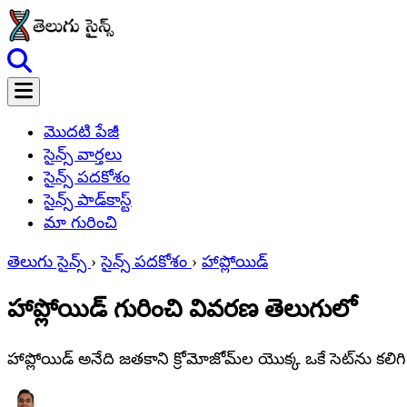
మొదటి పేజీ
సైన్స్ వార్తలు
సైన్స్ పదకోశం
సైన్స్ పాడ్‌కాస్ట్
మా గురించి
తెలుగు సైన్స్
›
సైన్స్ పదకోశం
›
హాప్లోయిడ్
హాప్లోయిడ్ గురించి వివరణ తెలుగులో
హాప్లోయిడ్ అనేది జతకాని క్రోమోజోమ్‌ల యొక్క ఒకే సెట్‌ను కలిగి