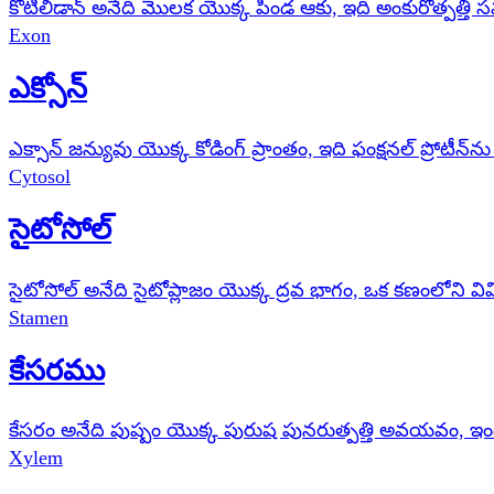
కోటిలిడాన్ అనేది మొలక యొక్క పిండ ఆకు, ఇది అంకురోత్పత్
Exon
ఎక్సోన్
ఎక్సాన్ జన్యువు యొక్క కోడింగ్ ప్రాంతం, ఇది ఫంక్షనల్ ప్రోటీన
Cytosol
సైటోసోల్
సైటోసోల్ అనేది సైటోప్లాజం యొక్క ద్రవ భాగం, ఒక కణంలోన
Stamen
కేసరము
కేసరం అనేది పుష్పం యొక్క పురుష పునరుత్పత్తి అవయవం, ఇ
Xylem