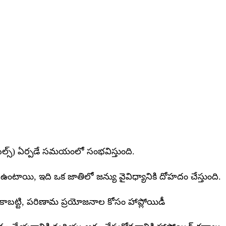
సెల్స్) ఏర్పడే సమయంలో సంభవిస్తుంది.
ంటాయి, ఇది ఒక జాతిలో జన్యు వైవిధ్యానికి దోహదం చేస్తుంది.
కాబట్టి, పరిణామ ప్రయోజనాల కోసం హాప్లోయిడీ