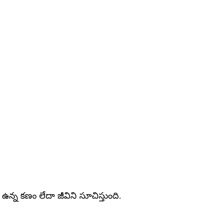
 ఉన్న కణం లేదా జీవిని సూచిస్తుంది.