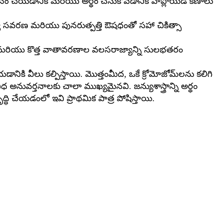
్యయనం చేయడానికి మరియు అర్థం చేసుకోవడానికి హాప్లోయిడ్ కణాలు
 జన్యు సవరణ మరియు పునరుత్పత్తి ఔషధంతో సహా చికిత్సా
ానికి మరియు కొత్త వాతావరణాల వలసరాజ్యాన్ని సులభతరం
డానికి వీలు కల్పిస్తాయి. మొత్తంమీద, ఒకే క్రోమోజోమ్‌లను కలిగి
అనువర్తనాలకు చాలా ముఖ్యమైనవి. జన్యుశాస్త్రాన్ని అర్థం
ేయడంలో ఇవి ప్రాథమిక పాత్ర పోషిస్తాయి.