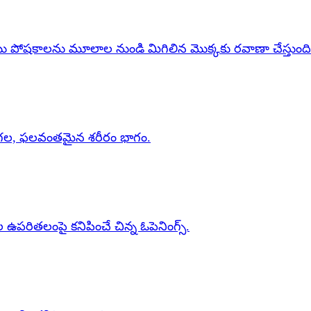
యు పోషకాలను మూలాల నుండి మిగిలిన మొక్కకు రవాణా చేస్తుంది
కండగల, ఫలవంతమైన శరీరం భాగం.
ఉపరితలంపై కనిపించే చిన్న ఓపెనింగ్స్.