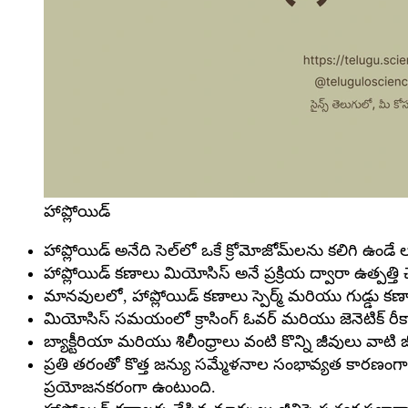
హాప్లోయిడ్
హాప్లోయిడ్ అనేది సెల్‌లో ఒకే క్రోమోజోమ్‌లను కలిగి ఉండే లక
హాప్లోయిడ్ కణాలు మియోసిస్ అనే ప్రక్రియ ద్వారా ఉత్పత
మానవులలో, హాప్లోయిడ్ కణాలు స్పెర్మ్ మరియు గుడ్డు కణా
మియోసిస్ సమయంలో క్రాసింగ్ ఓవర్ మరియు జెనెటిక్ రీకా
బ్యాక్టీరియా మరియు శిలీంధ్రాలు వంటి కొన్ని జీవులు వా
ప్రతి తరంతో కొత్త జన్యు సమ్మేళనాల సంభావ్యత కారణంగ
ప్రయోజనకరంగా ఉంటుంది.