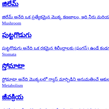
జిలేమ్
జిలేమ్ అనేది ఒక ప్రత్యేకమైన మొక్క కణజాలం, ఇది నీరు మరి
Mushroom
పుట్టగొడుగు
పుట్టగొడుగు అనేది ఒక రకమైన శిలీంధ్రాలకు (ఫంగస్) ఉండే 
Stomata
స్తోమాటా
స్టోమాటా అనేది మొక్కలలో గ్యాస్ మార్పిడిని అనుమతించే ఆకుల 
Metabolism
జీవక్రియ