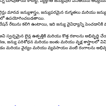
రభావాన్ని చూపుతాయి కాబట్టి, వ్యక్తిగత జన్యువుల పనితీరును అధ
్ సెల్ లైన్లు మానవ జన్యుశాస్త్రం, జన్యుపరమైన రుగ్మతలు మరియు
శోధనలో ఉపయోగించబడతాయి.
యుటేషన్ రేటును కలిగి ఉంటాయి, ఇది జన్యు వైవిధ్యాన్ని పెంచడ
ి స్వచ్ఛమైన లైన్ల ఉత్పత్తికి మరియు కొత్త రకాలను అభివృద్ధి చేయ
, జన్యు పరిశోధన మరియు జంతు మరియు వృక్ష శాస్త్రాలలో వివిధ 
మరియు వైద్యం మరియు వ్యవసాయం వంటి రంగాలను అభివృద్ధి చ