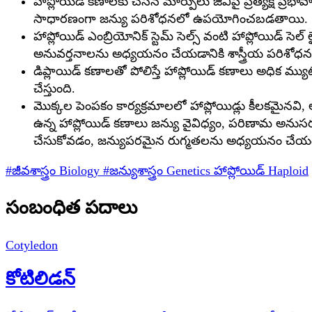
హాప్లోయిడ్ కణాలకు చేసిన మార్పులు జీవిపై ప్రత్యక్ష ప్
సాధారణంగా జన్యు పరిశోధనలో ఉపయోగించబడతాయి.
హాప్లోయిడ్ ఎంబ్రియోనిక్ స్టెమ్ సెల్స్ వంటి హాప్లోయిడ
అనువర్తనాలను అధ్యయనం చేయడానికి శాస్త్రీయ పరి
డిప్లాయిడ్ కణాలతో పోలిస్తే హాప్లోయిడ్ కణాలు అధిక మ్
చేస్తుంది.
మొక్కల పెంపకం కార్యక్రమాలలో హాప్లోయిడ్లు కీలకమైనవి, అవ
ఉన్న హాప్లోయిడ్ కణాలు జన్యు వైవిధ్యం, పరిణామ అనుసరణ
చేసుకోవడం, జన్యుపరమైన రుగ్మతలను అధ్యయనం చేయడం 
#జీవశాస్త్రం
Biology
#జన్యుశాస్త్రం
Genetics
హాప్లోయిడ్
Haploid
సంబంధిత పదాలు
Cotyledon
కోటిలిడన్