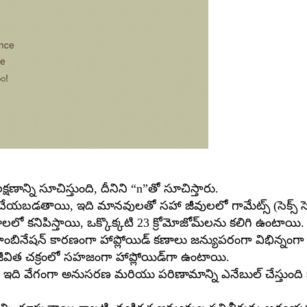
్షణాన్ని సూచిస్తుంది, దీనిని “n”తో సూచిస్తారు.
్తి చేయబడతాయి, ఇది మానవులతో సహా జీవులలో గామేట్స్ (సెక్స్ 
లలో కనిపిస్తాయి, ఒక్కొక్కటి 23 క్రోమోజోమ్‌లను కలిగి ఉంటాయి.
ంబినేషన్ కారణంగా హాప్లోయిడ్ కణాలు జన్యుపరంగా విభిన్నంగా ఉ
టి జీవిత చక్రంలో సహజంగా హాప్లోయిడ్‌గా ఉంటాయి.
ా ఇది వేగంగా అనుసరణ మరియు పరిణామాన్ని ఎనేబుల్ చేస్తుంది 