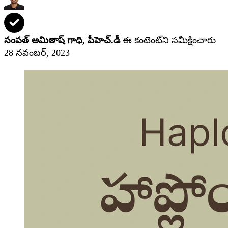
సంపత్ అమితాష్ గాధి, పీహెచ్‌.డీ
ఈ కంటెంట్‌ని సమీక్షించారు
28 నవంబర్, 2023