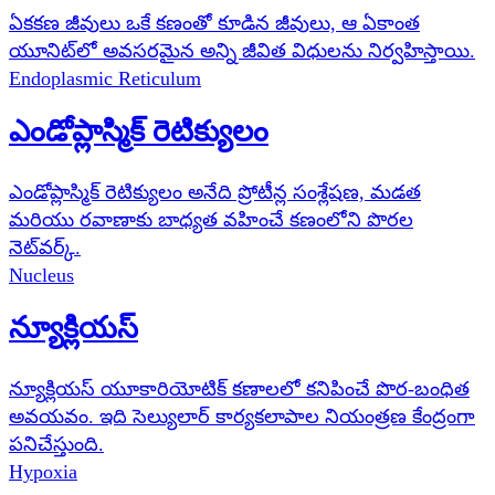
ఏకకణ జీవులు ఒకే కణంతో కూడిన జీవులు, ఆ ఏకాంత
యూనిట్‌లో అవసరమైన అన్ని జీవిత విధులను నిర్వహిస్తాయి.
Endoplasmic Reticulum
ఎండోప్లాస్మిక్ రెటిక్యులం
ఎండోప్లాస్మిక్ రెటిక్యులం అనేది ప్రోటీన్ల సంశ్లేషణ, మడత
మరియు రవాణాకు బాధ్యత వహించే కణంలోని పొరల
నెట్‌వర్క్.
Nucleus
న్యూక్లియస్
న్యూక్లియస్ యూకారియోటిక్ కణాలలో కనిపించే పొర-బంధిత
అవయవం. ఇది సెల్యులార్ కార్యకలాపాల నియంత్రణ కేంద్రంగా
పనిచేస్తుంది.
Hypoxia