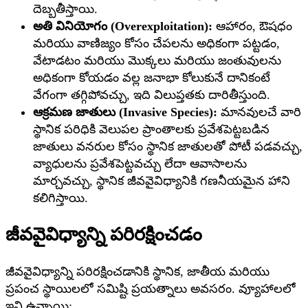
దెబ్బతీస్తాయి.
అతి వినియోగం (Overexploitation):
ఆహారం, ఔషధం
మరియు వాణిజ్యం కోసం చేపలను అధికంగా పట్టడం,
వేటాడటం మరియు మొక్కలు మరియు జంతువులను
అధికంగా కోయడం వల్ల జనాభా కోలుకునే దానికంటే
వేగంగా తగ్గిపోవచ్చు, ఇది విలుప్తతకు దారితీస్తుంది.
ఆక్రమణ జాతులు (Invasive Species):
మానవులచే వారి
స్థానిక పరిధికి వెలుపల ప్రాంతాలకు ప్రవేశపెట్టబడిన
జాతులు వనరుల కోసం స్థానిక జాతులతో పోటీ పడవచ్చు,
వ్యాధులను ప్రవేశపెట్టవచ్చు లేదా ఆవాసాలను
మార్చవచ్చు, స్థానిక జీవవైవిధ్యానికి గణనీయమైన హాని
కలిగిస్తాయి.
జీవవైవిధ్యాన్ని పరిరక్షించడం
జీవవైవిధ్యాన్ని పరిరక్షించడానికి స్థానిక, జాతీయ మరియు
ప్రపంచ స్థాయిలలో సమిష్టి ప్రయత్నాలు అవసరం. వ్యూహాలలో
ఇవి ఉన్నాయి: