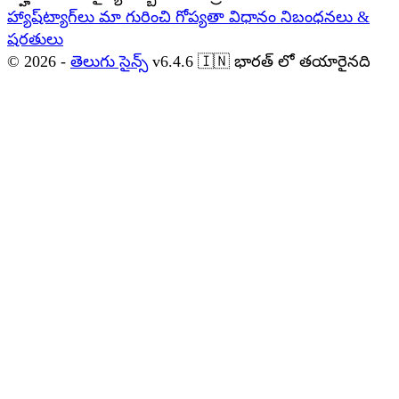
హ్యాష్‌ట్యాగ్‌లు
మా గురించి
గోప్యతా విధానం
నిబంధనలు &
షరతులు
© 2026 -
తెలుగు సైన్స్
v6.4.6
🇮🇳
భారత్ లో తయారైనది