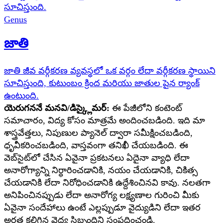
సూచిస్తుంది.
Genus
జాతి
జాతి జీవ వర్గీకరణ వ్యవస్థలో ఒక వర్గం లేదా వర్గీకరణ స్థాయిని
సూచిస్తుంది, కుటుంబం క్రింద మరియు జాతుల పైన ర్యాంక్
ఉంటుంది.
యెరుగననే మనవి/డిస్క్లైమర్:
ఈ పేజీలోని కంటెంట్
సమాచారం, విద్య కోసం మాత్రమే అందించబడింది. ఇది మా
శాస్త్రవేత్తలు, నిపుణుల ప్యానెల్ ద్వారా సమీక్షించబడింది,
ధృవీకరించబడింది, వాస్తవంగా తనిఖీ చేయబడింది. ఈ
వెబ్‌సైట్‌లో చేసిన ఏవైనా ప్రకటనలు ఏదైనా వ్యాధి లేదా
అనారోగ్యాన్ని నిర్ధారించడానికి, నయం చేయడానికి, చికిత్స
చేయడానికి లేదా నిరోధించడానికి ఉద్దేశించినవి కావు. నలతగా
అనిపించినప్పుడు లేదా అనారోగ్య లక్ష్యణాల గురించి మీకు
ఏవైనా సందేహాలు ఉంటే ఎల్లప్పుడూ వైద్యుడిని లేదా ఇతర
అర్హత కలిగిన వైద్య సిబ్బందిని సంప్రదించండి.