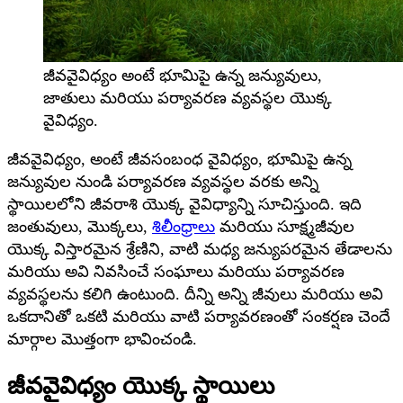
జీవవైవిధ్యం అంటే భూమిపై ఉన్న జన్యువులు,
జాతులు మరియు పర్యావరణ వ్యవస్థల యొక్క
వైవిధ్యం.
జీవవైవిధ్యం, అంటే జీవసంబంధ వైవిధ్యం, భూమిపై ఉన్న
జన్యువుల నుండి పర్యావరణ వ్యవస్థల వరకు అన్ని
స్థాయిలలోని జీవరాశి యొక్క వైవిధ్యాన్ని సూచిస్తుంది. ఇది
జంతువులు, మొక్కలు,
శిలీంధ్రాలు
మరియు సూక్ష్మజీవుల
యొక్క విస్తారమైన శ్రేణిని, వాటి మధ్య జన్యుపరమైన తేడాలను
మరియు అవి నివసించే సంఘాలు మరియు పర్యావరణ
వ్యవస్థలను కలిగి ఉంటుంది. దీన్ని అన్ని జీవులు మరియు అవి
ఒకదానితో ఒకటి మరియు వాటి పర్యావరణంతో సంకర్షణ చెందే
మార్గాల మొత్తంగా భావించండి.
జీవవైవిధ్యం యొక్క స్థాయిలు