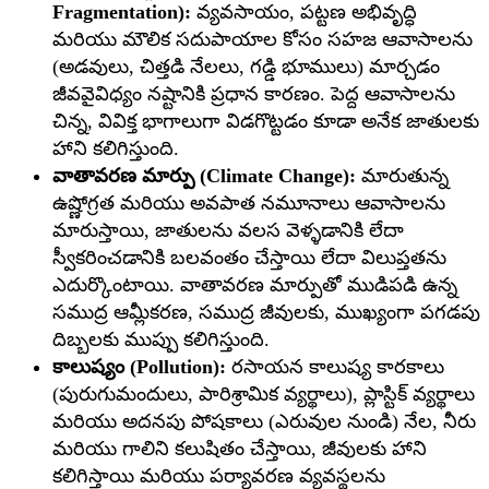
Fragmentation):
వ్యవసాయం, పట్టణ అభివృద్ధి
మరియు మౌలిక సదుపాయాల కోసం సహజ ఆవాసాలను
(అడవులు, చిత్తడి నేలలు, గడ్డి భూములు) మార్చడం
జీవవైవిధ్యం నష్టానికి ప్రధాన కారణం. పెద్ద ఆవాసాలను
చిన్న, వివిక్త భాగాలుగా విడగొట్టడం కూడా అనేక జాతులకు
హాని కలిగిస్తుంది.
వాతావరణ మార్పు (Climate Change):
మారుతున్న
ఉష్ణోగ్రత మరియు అవపాత నమూనాలు ఆవాసాలను
మారుస్తాయి, జాతులను వలస వెళ్ళడానికి లేదా
స్వీకరించడానికి బలవంతం చేస్తాయి లేదా విలుప్తతను
ఎదుర్కొంటాయి. వాతావరణ మార్పుతో ముడిపడి ఉన్న
సముద్ర ఆమ్లీకరణ, సముద్ర జీవులకు, ముఖ్యంగా పగడపు
దిబ్బలకు ముప్పు కలిగిస్తుంది.
కాలుష్యం (Pollution):
రసాయన కాలుష్య కారకాలు
(పురుగుమందులు, పారిశ్రామిక వ్యర్థాలు), ప్లాస్టిక్ వ్యర్థాలు
మరియు అదనపు పోషకాలు (ఎరువుల నుండి) నేల, నీరు
మరియు గాలిని కలుషితం చేస్తాయి, జీవులకు హాని
కలిగిస్తాయి మరియు పర్యావరణ వ్యవస్థలను