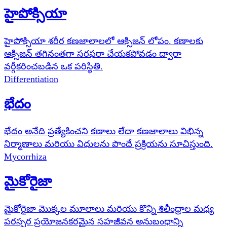
హైపోక్సియా
హైపోక్సియా శరీర కణజాలాలలో ఆక్సిజన్ లోపం. కణాలకు
ఆక్సిజన్ తగినంతగా సరఫరా చేయకపోవడం ద్వారా
వర్గీకరించబడిన ఒక పరిస్థితి.
Differentiation
భేదం
భేదం అనేది ప్రత్యేకించని కణాలు లేదా కణజాలాలు విభిన్న
నిర్మాణాలు మరియు విధులను పొందే ప్రక్రియను సూచిస్తుంది.
Mycorrhiza
మైకోరైజా
మైకోరైజా మొక్కల మూలాలు మరియు కొన్ని శిలీంధ్రాల మధ్య
పరస్పర ప్రయోజనకరమైన సహజీవన అనుబంధాన్ని