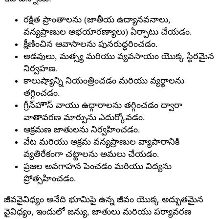
రక్షిత ప్రాంతాలను (జాతీయ ఉద్యానవనాలు,
వన్యప్రాణుల అభయారణ్యాలు) ఏర్పాటు చేయడం.
క్షీణించిన ఆవాసాలను పునరుద్ధరించడం.
అడవులు, మత్స్య మరియు వ్యవసాయం యొక్క స్థిరమైన
నిర్వహణ.
కాలుష్యాన్ని నియంత్రించడం మరియు వ్యర్థాలను
తగ్గించడం.
గ్రీన్‌హౌస్ వాయు ఉద్గారాలను తగ్గించడం ద్వారా
వాతావరణ మార్పును ఎదుర్కోవడం.
ఆక్రమణ జాతులను నిర్వహించడం.
వేట మరియు అక్రమ వన్యప్రాణుల వ్యాపారానికి
వ్యతిరేకంగా చట్టాలను అమలు చేయడం.
ప్రజల అవగాహన పెంచడం మరియు విద్యను
ప్రోత్సహించడం.
జీవవైవిధ్యం అనేది భూమిపై ఉన్న జీవం యొక్క అద్భుతమైన
వైవిధ్యం, ఇందులో జన్యు, జాతులు మరియు పర్యావరణ