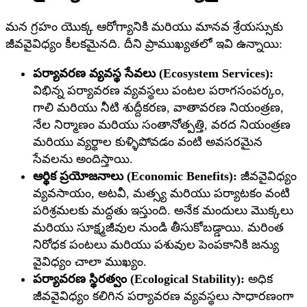
మన గ్రహం యొక్క ఆరోగ్యానికి మరియు మానవ శ్రేయస్సుకు
జీవవైవిధ్యం కీలకమైనది. దీని ప్రాముఖ్యతలో ఇవి ఉన్నాయి:
పర్యావరణ వ్యవస్థ సేవలు (Ecosystem Services):
విభిన్న పర్యావరణ వ్యవస్థలు పంటల పరాగసంపర్కం,
గాలి మరియు నీటి శుద్దీకరణ, వాతావరణ నియంత్రణ,
నేల నిర్మాణం మరియు సంతానోత్పత్తి, వరద నియంత్రణ
మరియు వ్యర్థాల కుళ్ళిపోవడం వంటి అవసరమైన
సేవలను అందిస్తాయి.
ఆర్థిక ప్రయోజనాలు (Economic Benefits):
జీవవైవిధ్యం
వ్యవసాయం, అటవీ, మత్స్య మరియు పర్యాటకం వంటి
పరిశ్రమలకు మద్దతు ఇస్తుంది. అనేక మందులు మొక్కలు
మరియు సూక్ష్మజీవుల నుండి తీసుకోబడ్డాయి. మరింత
నిరోధక పంటలు మరియు పశువుల పెంపకానికి జన్యు
వైవిధ్యం చాలా ముఖ్యం.
పర్యావరణ స్థిరత్వం (Ecological Stability):
అధిక
జీవవైవిధ్యం కలిగిన పర్యావరణ వ్యవస్థలు సాధారణంగా