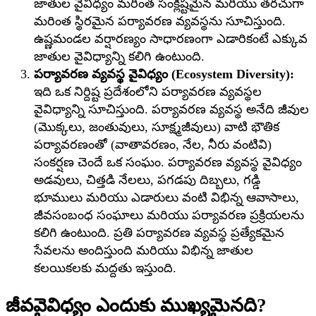
జాతుల వైవిధ్యం మరింత సంక్లిష్టమైన మరియు తరచుగా
మరింత స్థిరమైన పర్యావరణ వ్యవస్థను సూచిస్తుంది.
ఉష్ణమండల వర్షారణ్యం సాధారణంగా ఎడారికంటే ఎక్కువ
జాతుల వైవిధ్యాన్ని కలిగి ఉంటుంది.
పర్యావరణ వ్యవస్థ వైవిధ్యం (Ecosystem Diversity):
ఇది ఒక నిర్దిష్ట ప్రదేశంలోని పర్యావరణ వ్యవస్థల
వైవిధ్యాన్ని సూచిస్తుంది. పర్యావరణ వ్యవస్థ అనేది జీవుల
(మొక్కలు, జంతువులు, సూక్ష్మజీవులు) వాటి భౌతిక
పర్యావరణంతో (వాతావరణం, నేల, నీరు వంటివి)
సంకర్షణ చెందే ఒక సంఘం. పర్యావరణ వ్యవస్థ వైవిధ్యం
అడవులు, చిత్తడి నేలలు, పగడపు దిబ్బలు, గడ్డి
భూములు మరియు ఎడారులు వంటి విభిన్న ఆవాసాలు,
జీవసంబంధ సంఘాలు మరియు పర్యావరణ ప్రక్రియలను
కలిగి ఉంటుంది. ప్రతి పర్యావరణ వ్యవస్థ ప్రత్యేకమైన
సేవలను అందిస్తుంది మరియు విభిన్న జాతుల
కలయికలకు మద్దతు ఇస్తుంది.
జీవవైవిధ్యం ఎందుకు ముఖ్యమైనది?