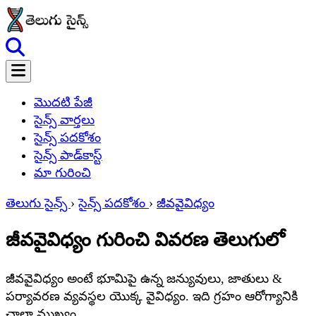
మొదటి పేజీ
సైన్స్ వార్తలు
సైన్స్ పదకోశం
సైన్స్ పాడ్‌కాస్ట్
మా గురించి
తెలుగు సైన్స్
›
సైన్స్ పదకోశం
›
జీవవైవిధ్యం
జీవవైవిధ్యం గురించి వివరణ తెలుగులో
జీవవైవిధ్యం అంటే భూమిపై ఉన్న జన్యువులు, జాతులు &
పర్యావరణ వ్యవస్థల యొక్క వైవిధ్యం. ఇది గ్రహం ఆరోగ్యానికి
చాలా ముఖ్యం.