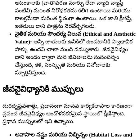
ఆటంకాలకు (వాతావరణ మార్పు లేదా వ్యాధి వ్యాప్తి
వంటివి) మరింత నిరోధకతను కలిగి ఉంటాయి మరియు
కాలక్రమేణా మరింత స్థిరంగా ఉంటాయి. ఒక జాతి క్షీణిస్తే,
ఇతరులు దాని పాత్రను నెరవేర్చగలరు.
నైతిక మరియు సౌందర్య విలువ (Ethical and Aesthetic
Value):
అన్ని జాతులకు ఉనికిలో ఉండటానికి స్వాభావిక
హక్కు ఉందని చాలా మంది నమ్ముతారు. జీవవైవిధ్యం
దాని అందం ద్వారా మన జీవితాలను సుసంపన్నం
చేస్తుంది, కళ, సంస్కృతి మరియు వినోదాలకు
స్ఫూర్తినిస్తుంది.
జీవవైవిధ్యానికి ముప్పులు
దురదృష్టవశాత్తు, ప్రధానంగా మానవ కార్యకలాపాల కారణంగా
ప్రపంచ జీవవైవిధ్యం ఆందోళనకరమైన స్థాయిలో క్షీణిస్తోంది.
ప్రధాన ముప్పులలో ఇవి ఉన్నాయి:
ఆవాసాల నష్టం మరియు విచ్ఛిన్నం (Habitat Loss and