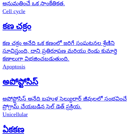
అనుమతించే ఒక సాంకేతికత.
Cell cycle
కణ చక్రం
కణ చక్రం అనేది ఒక కణంలో జరిగే సంఘటనల శ్రేణిని
సూచిస్తుంది, దాని ప్రతిరూపణ మరియు రెండు కుమార్తె
కణాలుగా విభజించబడుతుంది.
Apoptosis
అపోప్టోసిస్
అపోప్టోసిస్ అనేది బహుళ సెల్యులార్ జీవులలో సంభవించే
ప్రోగ్రామ్ చేయబడిన సెల్ డెత్ ప్రక్రియ.
Unicellular
ఏకకణ