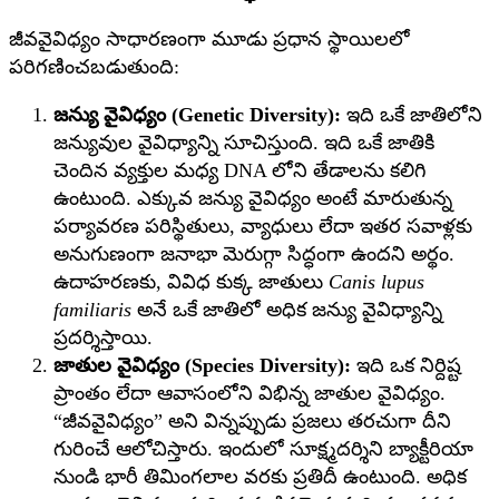
జీవవైవిధ్యం సాధారణంగా మూడు ప్రధాన స్థాయిలలో
పరిగణించబడుతుంది:
జన్యు వైవిధ్యం (Genetic Diversity):
ఇది ఒకే జాతిలోని
జన్యువుల వైవిధ్యాన్ని సూచిస్తుంది. ఇది ఒకే జాతికి
చెందిన వ్యక్తుల మధ్య DNA లోని తేడాలను కలిగి
ఉంటుంది. ఎక్కువ జన్యు వైవిధ్యం అంటే మారుతున్న
పర్యావరణ పరిస్థితులు, వ్యాధులు లేదా ఇతర సవాళ్లకు
అనుగుణంగా జనాభా మెరుగ్గా సిద్ధంగా ఉందని అర్థం.
ఉదాహరణకు, వివిధ కుక్క జాతులు
Canis lupus
familiaris
అనే ఒకే జాతిలో అధిక జన్యు వైవిధ్యాన్ని
ప్రదర్శిస్తాయి.
జాతుల వైవిధ్యం (Species Diversity):
ఇది ఒక నిర్దిష్ట
ప్రాంతం లేదా ఆవాసంలోని విభిన్న జాతుల వైవిధ్యం.
“జీవవైవిధ్యం” అని విన్నప్పుడు ప్రజలు తరచుగా దీని
గురించే ఆలోచిస్తారు. ఇందులో సూక్ష్మదర్శిని బ్యాక్టీరియా
నుండి భారీ తిమింగలాల వరకు ప్రతిదీ ఉంటుంది. అధిక