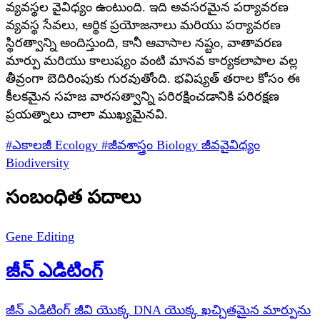
వ్యవస్థల వైవిధ్యం ఉంటుంది. ఇది అవసరమైన పర్యావరణ
వ్యవస్థ సేవలు, ఆర్థిక ప్రయోజనాలు మరియు పర్యావరణ
స్థిరత్వాన్ని అందిస్తుంది, కానీ ఆవాసాల నష్టం, వాతావరణ
మార్పు మరియు కాలుష్యం వంటి మానవ కార్యకలాపాల వల్ల
తీవ్రంగా బెదిరింపుకు గురవుతోంది. భవిష్యత్ తరాల కోసం ఈ
కీలకమైన సహజ వారసత్వాన్ని పరిరక్షించడానికి పరిరక్షణ
ప్రయత్నాలు చాలా ముఖ్యమైనవి.
#ఎకాలజీ
Ecology
#జీవశాస్త్రం
Biology
జీవవైవిధ్యం
Biodiversity
సంబంధిత పదాలు
Gene Editing
జీన్ ఎడిటింగ్
జీన్ ఎడిటింగ్ జీవి యొక్క DNA యొక్క ఖచ్చితమైన మార్పును