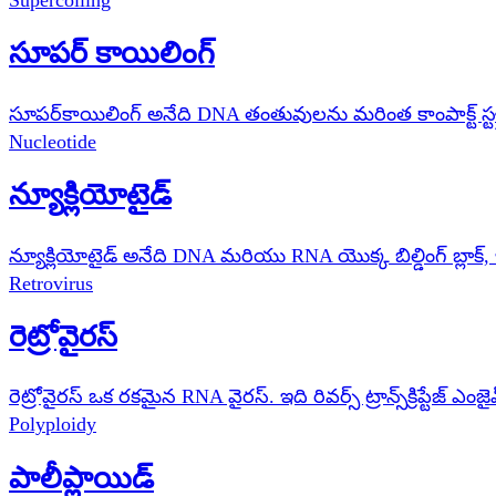
సూపర్ కాయిలింగ్
సూపర్‌కాయిలింగ్ అనేది DNA తంతువులను మరింత కాంపాక్ట్ స్ట్రక
Nucleotide
న్యూక్లియోటైడ్
న్యూక్లియోటైడ్ అనేది DNA మరియు RNA యొక్క బిల్డింగ్ బ్ల
Retrovirus
రెట్రోవైరస్
రెట్రోవైరస్ ఒక రకమైన RNA వైరస్. ఇది రివర్స్ ట్రాన్స్‌క్రిప్ట
Polyploidy
పాలీప్లాయిడ్