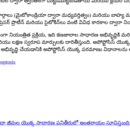
ాగోసైట్‌ల ద్వారా త్వరితంగా చుట్టుముట్టబడతాయి మరియు క్ల
ర్గాలు (మైటోకాండ్రియా ద్వారా మధ్యవర్తిత్వం) మరియు బాహ్య మార్గా
సప్రెసర్ ప్రొటీన్ మరియు సైటోకిన్‌లు వంటి వివిధ కారకాల ద్వారా న
ా నియంత్రిత ప్రక్రియ, ఇది కణజాలాల సాధారణ అభివృద్ధికి మర
ియు లక్షణ స్వరూప మార్పులకు దారితీస్తుంది. అపోప్టోసిస్ యొక్క క
 అభివృద్ధి చేయడానికి అపోప్టోసిస్ యొక్క పరమాణు విధానాలను 
optosis
లేదా జీవుల యొక్క సాధారణ పనితీరులో అంతరాయం సూచిస్తుంది