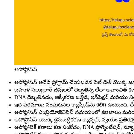
అపోప్టోసిస్
అపోప్టోసిస్ అనేది ప్రోగ్రామ్ చేయబడిన సెల్ డెత్ యొక్క
బహుళ సెల్యులార్ జీవులలో దెబ్బతిన్న లేదా అవాంఛిత కణా
DNA దెబ్బతినడం, ఆక్సీకరణ ఒత్తిడి, ఇన్‌ఫెక్షన్ మరియు ని
ఇది పరమాణు సంఘటనల క్యాస్కేడ్‌ను కలిగి ఉంటుంది, దీని ఫ
అపోప్టోసిస్ ఎంబ్రియోజెనిసిస్ సమయంలో కణజాలం మరియ
అపోప్టోసిస్ యొక్క క్రమబద్ధీకరణ క్యాన్సర్, స్వయం ప్రత
అపోప్టోటిక్ కణాలు కణ సంకోచం, DNA ఫ్రాగ్మెంటేషన్, న్యూ