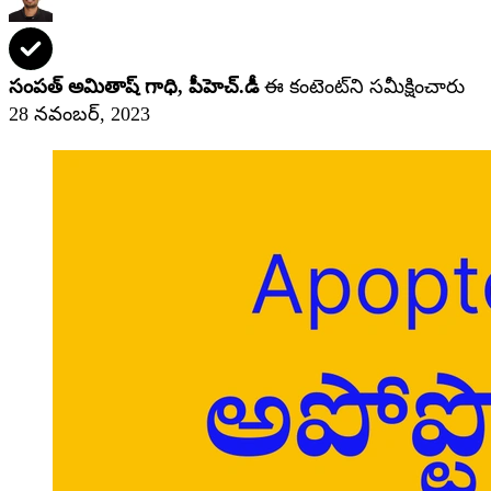
సంపత్ అమితాష్ గాధి, పీహెచ్‌.డీ
ఈ కంటెంట్‌ని సమీక్షించారు
28 నవంబర్, 2023