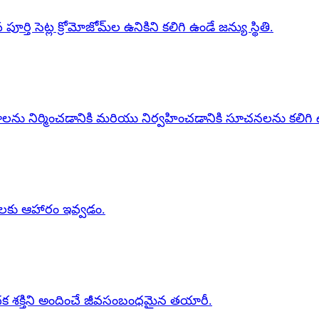
్తి సెట్ల క్రోమోజోమ్‌ల ఉనికిని కలిగి ఉండే జన్యు స్థితి.
ాలను నిర్మించడానికి మరియు నిర్వహించడానికి సూచనలను కలిగి
వులకు ఆహారం ఇవ్వడం.
గనిరోధక శక్తిని అందించే జీవసంబంధమైన తయారీ.