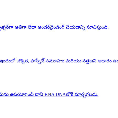
్చర్‌గా అతిగా లేదా అండర్‌వైండింగ్ చేయడాన్ని సూచిస్తుంది.
ాక్, ఇందులో చక్కెర, ఫాస్ఫేట్ సమూహం మరియు నత్రజని ఆధారం 
ేజ్ ఎంజైమ్‌ను ఉపయోగించి దాని RNA DNAలోకి మార్చగలదు.