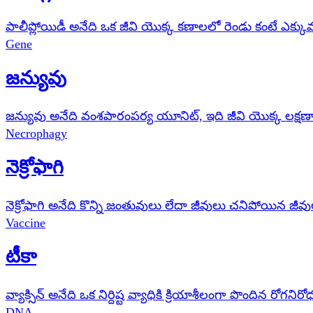
పాలీప్లోయిడీ అనేది ఒక జీవి యొక్క కణాలలో రెండు కంటే ఎక్కువ పూర
Gene
జన్యువు
జన్యువు అనేది వంశపారంపర్య యూనిట్, ఇది జీవి యొక్క లక్షణ
Necrophagy
నెక్రోఫాగి
నెక్రోఫాగి అనేది కొన్ని జంతువులు లేదా జీవులు చనిపోయిన జీ
Vaccine
టీకా
వ్యాక్సిన్ అనేది ఒక నిర్దిష్ట వ్యాధికి క్రియాశీలంగా పొందిన రో
DNA