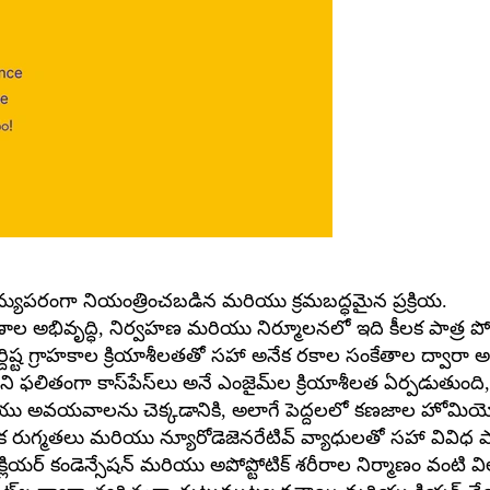
 జన్యుపరంగా నియంత్రించబడిన మరియు క్రమబద్ధమైన ప్రక్రియ.
ల అభివృద్ధి, నిర్వహణ మరియు నిర్మూలనలో ఇది కీలక పాత్ర పోషి
ర్దిష్ట గ్రాహకాల క్రియాశీలతతో సహా అనేక రకాల సంకేతాల ద్వారా అప
లితంగా కాస్‌పేస్‌లు అనే ఎంజైమ్‌ల క్రియాశీలత ఏర్పడుతుంది, ఇద
ు అవయవాలను చెక్కడానికి, అలాగే పెద్దలలో కణజాల హోమియోస్ట
ిరక్షక రుగ్మతలు మరియు న్యూరోడెజెనరేటివ్ వ్యాధులతో సహా వివి
క్లియర్ కండెన్సేషన్ మరియు అపోప్టోటిక్ శరీరాల నిర్మాణం వంటి వి