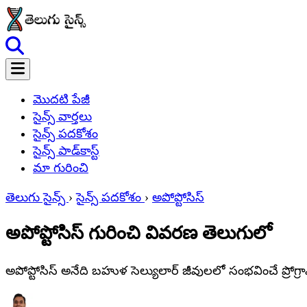
మొదటి పేజీ
సైన్స్ వార్తలు
సైన్స్ పదకోశం
సైన్స్ పాడ్‌కాస్ట్
మా గురించి
తెలుగు సైన్స్
›
సైన్స్ పదకోశం
›
అపోప్టోసిస్
అపోప్టోసిస్ గురించి వివరణ తెలుగులో
అపోప్టోసిస్ అనేది బహుళ సెల్యులార్ జీవులలో సంభవించే ప్రోగ్రా