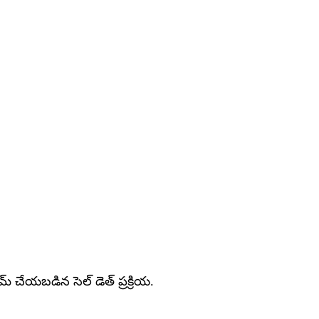
మ్ చేయబడిన సెల్ డెత్ ప్రక్రియ.