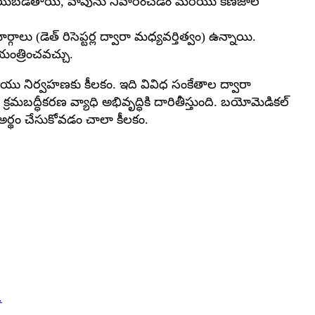
ియర్ చేయబడతాయి, వాపును నివారించడం మరియు కణజాల
లు (డెత్ రిసెప్టర్ల ద్వారా మధ్యవర్తిత్వం) ఉన్నాయి.
ియంత్రించవచ్చు.
ియు నిర్వహణకు కీలకం. ఇది వివిధ సంకేతాల ద్వారా
్రమబద్ధీకరణ వ్యాధి అభివృద్ధికి దారితీస్తుంది. బయోమెడికల్
అర్థం చేసుకోవడం చాలా కీలకం.
.