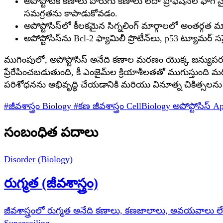
అపోప్టోటిక్ కణాలు పొరుగు కణాలు లేదా ప్రొఫెషనల్ ఫ
సమగ్రతను కాపాడుకోవడం.
అపోప్టోసిస్‌లో కీలకమైన సిగ్నలింగ్ మార్గాలలో అంతర్గత మా
అపోప్టోసిస్‌ను Bcl-2 ఫ్యామిలీ ప్రొటీన్‌లు, p53 ట్యూమర్ 
ముగింపులో, అపోప్టోసిస్ అనేది కణాల మరణం యొక్క జన్యుపరంగ
ప్రేరేపించబడుతుంది, కీ ఎంజైమ్‌ల క్రియాశీలతతో ముగుస్తుంది మర
పరిశోధనను అభివృద్ధి చేయడానికి మరియు వినూత్న చికిత్సలను
#జీవశాస్త్రం
Biology
#కణ జీవశాస్త్రం
CellBiology
అపోప్టోసిస్
Ap
సంబంధిత పదాలు
Disorder (Biology)
రుగ్మత (జీవశాస్త్రం)
జీవశాస్త్రంలో రుగ్మత అనేది కణాలు, కణజాలాలు, అవయవాలు 
Supercoiling