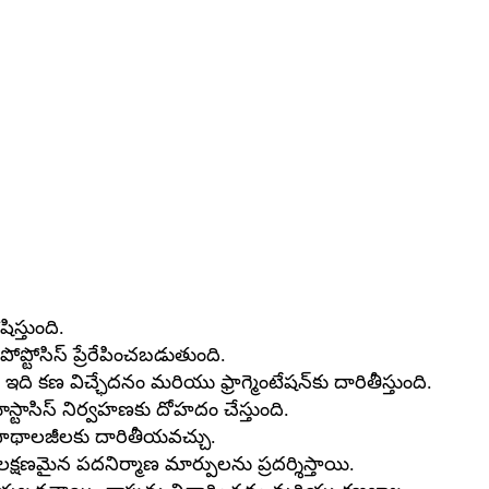
స్తుంది.
ోప్టోసిస్ ప్రేరేపించబడుతుంది.
ి కణ విచ్ఛేదనం మరియు ఫ్రాగ్మెంటేషన్‌కు దారితీస్తుంది.
ాసిస్ నిర్వహణకు దోహదం చేస్తుంది.
ధ పాథాలజీలకు దారితీయవచ్చు.
లక్షణమైన పదనిర్మాణ మార్పులను ప్రదర్శిస్తాయి.