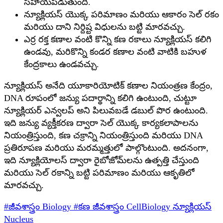
సహాయపడుతుంది.
న్యూక్లియస్ యొక్క పరిమాణం మరియు ఆకారం సెల్ రకం
మరియు దాని నిర్దిష్ట విధులను బట్టి మారవచ్చు.
ఎర్ర రక్త కణాల వంటి కొన్ని కణ రకాలు న్యూక్లియస్ కలిగి
ఉండవు, మరికొన్ని కండర కణాల వంటి వాటికి బహుళ
కేంద్రకాలు ఉండవచ్చు.
న్యూక్లియస్ అనేది యూకారియోటిక్ కణాల నియంత్రణ కేంద్రం,
DNA రూపంలో జన్యు పదార్థాన్ని కలిగి ఉంటుంది, చుట్టూ
న్యూక్లియర్ ఎన్వలప్ అని పిలువబడే డబుల్ పొర ఉంటుంది.
ఇది జన్యు వ్యక్తీకరణ ద్వారా సెల్ యొక్క కార్యకలాపాలను
నియంత్రిస్తుంది, కణ చక్రాన్ని నియంత్రిస్తుంది మరియు DNA
ప్రతిరూపణ మరియు మరమ్మత్తులో పాల్గొంటుంది. అదనంగా,
ఇది న్యూక్లియోలస్ ద్వారా రైబోజోమ్‌లను ఉత్పత్తి చేస్తుంది
మరియు సెల్ రకాన్ని బట్టి పరిమాణం మరియు ఆకృతిలో
మారవచ్చు.
#జీవశాస్త్రం
Biology
#కణ జీవశాస్త్రం
CellBiology
న్యూక్లియస్
Nucleus