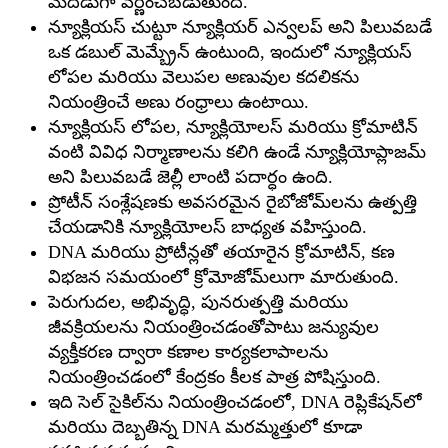
మెదడుగా వర్ణించబడుతుంది.
న్యూక్లియస్ చుట్టూ న్యూక్లియర్ ఎన్వలప్ అని పిలువబడే
ఒక డబుల్ మెమ్బ్రేన్ ఉంటుంది, ఇందులో న్యూక్లియస్
లోపల మరియు వెలుపల అణువుల కదలికను
నియంత్రించే అణు రంధ్రాలు ఉంటాయి.
న్యూక్లియస్ లోపల, న్యూక్లియోలస్ మరియు క్రోమాటిన్
వంటి వివిధ నిర్మాణాలను కలిగి ఉండే న్యూక్లియోప్లాజమ్
అని పిలువబడే జెల్లీ లాంటి పదార్ధం ఉంది.
ప్రోటీన్ సంశ్లేషణకు అవసరమైన రైబోజోమ్‌లను ఉత్పత్తి
చేయడానికి న్యూక్లియోలస్ బాధ్యత వహిస్తుంది.
DNA మరియు ప్రోటీన్లతో తయారైన క్రోమాటిన్, కణ
విభజన సమయంలో క్రోమోజోమ్‌లుగా మారుతుంది.
పెరుగుదల, అభివృద్ధి, పునరుత్పత్తి మరియు
జీవక్రియలను నియంత్రించడంతోపాటు జన్యువుల
వ్యక్తీకరణ ద్వారా కణాల కార్యకలాపాలను
నియంత్రించడంలో కేంద్రకం కీలక పాత్ర పోషిస్తుంది.
ఇది సెల్ సైకిల్‌ను నియంత్రించడంలో, DNA రెప్లికేషన్‌లో
మరియు దెబ్బతిన్న DNA మరమ్మత్తులో కూడా