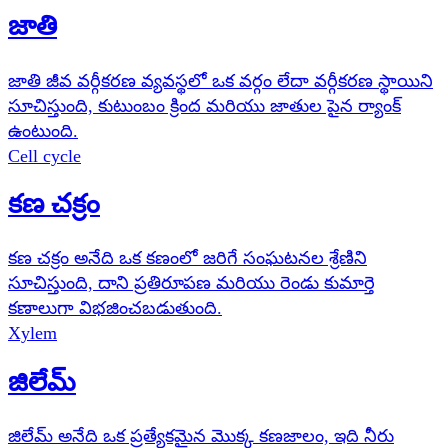
జాతి
జాతి జీవ వర్గీకరణ వ్యవస్థలో ఒక వర్గం లేదా వర్గీకరణ స్థాయిని
సూచిస్తుంది, కుటుంబం క్రింద మరియు జాతుల పైన ర్యాంక్
ఉంటుంది.
Cell cycle
కణ చక్రం
కణ చక్రం అనేది ఒక కణంలో జరిగే సంఘటనల శ్రేణిని
సూచిస్తుంది, దాని ప్రతిరూపణ మరియు రెండు కుమార్తె
కణాలుగా విభజించబడుతుంది.
Xylem
జిలేమ్
జిలేమ్ అనేది ఒక ప్రత్యేకమైన మొక్క కణజాలం, ఇది నీరు