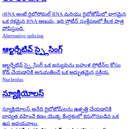
rRNA అంటే రైబోసోమల్ RNA మరియు రైబోజోమ్‌లో భాగమైన
ఒక రకమైన RNA అణువు, ఇది ప్రోటీన్ సంశ్లేషణలో కీలక పాత్ర
పోషిస్తుంది.
Alternative splicing
ఆల్టర్నేటివ్ స్ప్లైసింగ్
ఆల్టర్నేటివ్ స్ప్లైసింగ్ ఒక జన్యువును బహుళ ప్రోటీన్‌ల కోసం
కోడ్ చేయడానికి అనుమతించే ఒక అద్భుతమైన ప్రక్రియ.
Nucleolus
న్యూక్లియోలస్
న్యూక్లియోలస్ అనేది రైబోజోమ్‌లను ఉత్పత్తి చేయడానికి
బాధ్యత వహించే కణం యొక్క కేంద్రకంలో కనుగొనబడిన ఒక
ఉప అవయవాలు.