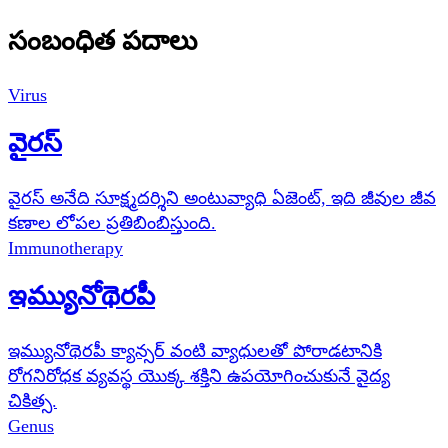
సంబంధిత పదాలు
Virus
వైరస్
వైరస్ అనేది సూక్ష్మదర్శిని అంటువ్యాధి ఏజెంట్, ఇది జీవుల జీవ
కణాల లోపల ప్రతిబింబిస్తుంది.
Immunotherapy
ఇమ్యునోథెరపీ
ఇమ్యునోథెరపీ క్యాన్సర్ వంటి వ్యాధులతో పోరాడటానికి
రోగనిరోధక వ్యవస్థ యొక్క శక్తిని ఉపయోగించుకునే వైద్య
చికిత్స.
Genus