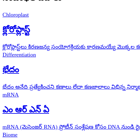
Chloroplast
క్లోరోప్లాస్ట్
క్లోరోప్లాస్ట్‌లు కిరణజన్య సంయోగక్రియకు కారణమయ్యే మొక్
Differentiation
భేదం
భేదం అనేది ప్రత్యేకించని కణాలు లేదా కణజాలాలు విభిన్న నిర్మ
mRNA
ఎం ఆర్ ఎన్ ఏ
mRNA (మెసెంజర్ RNA) ప్రోటీన్ సంశ్లేషణ కోసం DNA నుండి రైబో
Biome