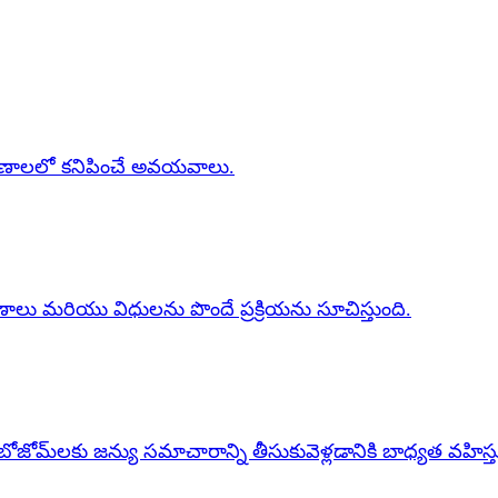
కల కణాలలో కనిపించే అవయవాలు.
ాణాలు మరియు విధులను పొందే ప్రక్రియను సూచిస్తుంది.
జోమ్‌లకు జన్యు సమాచారాన్ని తీసుకువెళ్లడానికి బాధ్యత వహిస్త