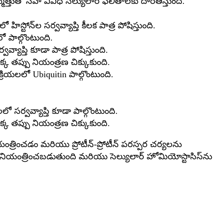
్మత్తుతో సహా వివిధ సెల్యులార్ ఫలితాలకు దారితీస్తుంది.
హిస్టోన్‌ల సర్వవ్యాప్తి కీలక పాత్ర పోషిస్తుంది.
లో పాల్గొంటుంది.
వ్యాప్తి కూడా పాత్ర పోషిస్తుంది.
ొక్క తప్పు నియంత్రణ చిక్కుకుంది.
రక్రియలలో Ubiquitin పాల్గొంటుంది.
లో సర్వవ్యాప్తి కూడా పాల్గొంటుంది.
ొక్క తప్పు నియంత్రణ చిక్కుకుంది.
ియంత్రించడం మరియు ప్రోటీన్-ప్రోటీన్ పరస్పర చర్యలను
ినంగా నియంత్రించబడుతుంది మరియు సెల్యులార్ హోమియోస్టాసిస్‌ను