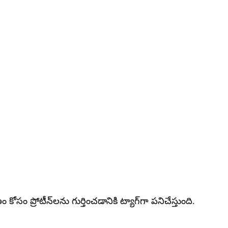
ోసం ప్రోటీన్‌లను గుర్తించడానికి ట్యాగ్‌గా పనిచేస్తుంది.