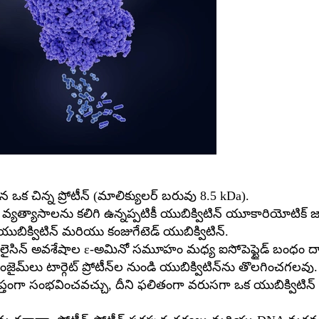
ఒక చిన్న ప్రోటీన్ (మాలిక్యులర్ బరువు 8.5 kDa).
యత్యాసాలను కలిగి ఉన్నప్పటికీ యుబిక్విటిన్ యూకారియోటిక్ 
ుబిక్విటిన్ మరియు కంజుగేటెడ్ యుబిక్విటిన్.
ీన్‌పై లైసిన్ అవశేషాల ε-అమినో సమూహం మధ్య ఐసోపెప్టైడ్ బంధం 
్ ఎంజైమ్‌లు టార్గెట్ ప్రోటీన్‌ల నుండి యుబిక్విటిన్‌ను తొలగించగలవు.
సర్వవ్యాప్తంగా సంభవించవచ్చు, దీని ఫలితంగా వరుసగా ఒక యుబిక్వ