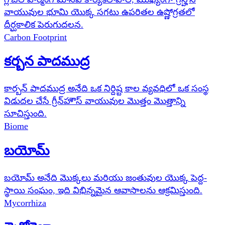
వాయువుల భూమి యొక్క సగటు ఉపరితల ఉష్ణోగ్రతలో
దీర్ఘకాలిక పెరుగుదలన.
Carbon Footprint
కర్బన పాదముద్ర
కార్బన్ పాదముద్ర అనేది ఒక నిర్దిష్ట కాల వ్యవధిలో ఒక సంస్థ
విడుదల చేసే గ్రీన్‌హౌస్ వాయువుల మొత్తం మొత్తాన్ని
సూచిస్తుంది.
Biome
బయోమ్
బయోమ్ అనేది మొక్కలు మరియు జంతువుల యొక్క పెద్ద-
స్థాయి సంఘం, ఇది విభిన్నమైన ఆవాసాలను ఆక్రమిస్తుంది.
Mycorrhiza