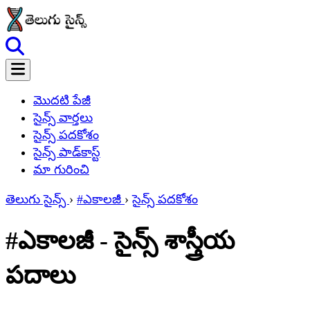
మొదటి పేజీ
సైన్స్ వార్తలు
సైన్స్ పదకోశం
సైన్స్ పాడ్‌కాస్ట్
మా గురించి
తెలుగు సైన్స్
›
#ఎకాలజీ
›
సైన్స్ పదకోశం
#ఎకాలజీ - సైన్స్ శాస్త్రీయ
పదాలు