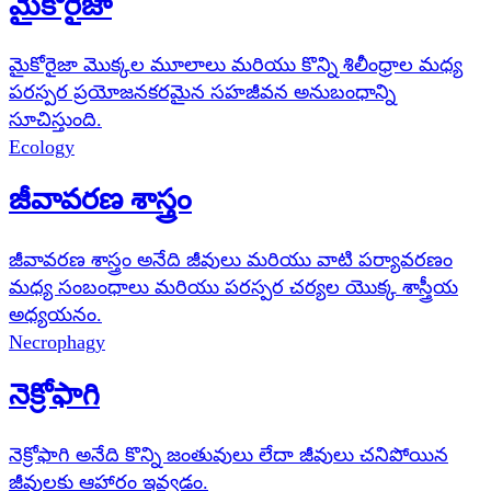
మైకోరైజా
మైకోరైజా మొక్కల మూలాలు మరియు కొన్ని శిలీంధ్రాల మధ్య
పరస్పర ప్రయోజనకరమైన సహజీవన అనుబంధాన్ని
సూచిస్తుంది.
Ecology
జీవావరణ శాస్త్రం
జీవావరణ శాస్త్రం అనేది జీవులు మరియు వాటి పర్యావరణం
మధ్య సంబంధాలు మరియు పరస్పర చర్యల యొక్క శాస్త్రీయ
అధ్యయనం.
Necrophagy
నెక్రోఫాగి
నెక్రోఫాగి అనేది కొన్ని జంతువులు లేదా జీవులు చనిపోయిన
జీవులకు ఆహారం ఇవ్వడం.