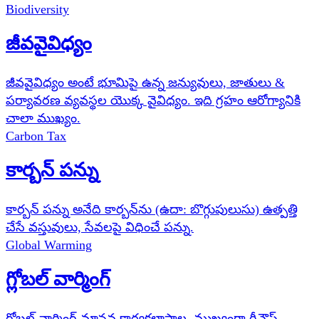
Biodiversity
జీవవైవిధ్యం
జీవవైవిధ్యం అంటే భూమిపై ఉన్న జన్యువులు, జాతులు &
పర్యావరణ వ్యవస్థల యొక్క వైవిధ్యం. ఇది గ్రహం ఆరోగ్యానికి
చాలా ముఖ్యం.
Carbon Tax
కార్బన్ పన్ను
కార్బన్ పన్ను అనేది కార్బన్‌ను (ఉదా: బొగ్గుపులుసు) ఉత్పత్తి
చేసే వస్తువులు, సేవలపై విధించే పన్ను.
Global Warming
గ్లోబల్ వార్మింగ్
గ్లోబల్ వార్మింగ్ మానవ కార్యకలాపాల, ముఖ్యంగా గ్రీన్హౌస్