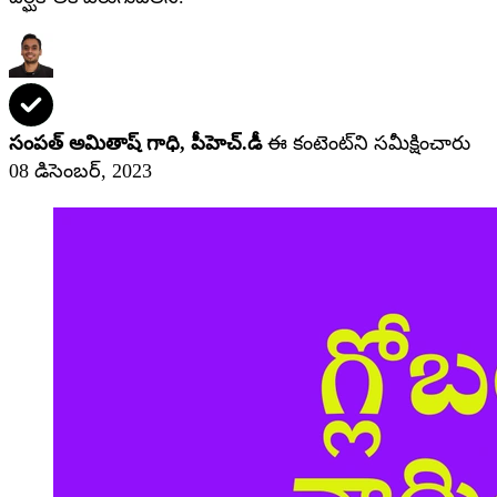
సంపత్ అమితాష్ గాధి, పీహెచ్‌.డీ
ఈ కంటెంట్‌ని సమీక్షించారు
08 డిసెంబర్, 2023