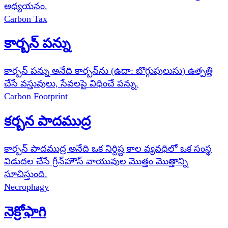
అధ్యయనం.
Carbon Tax
కార్బన్ పన్ను
కార్బన్ పన్ను అనేది కార్బన్‌ను (ఉదా: బొగ్గుపులుసు) ఉత్పత్తి
చేసే వస్తువులు, సేవలపై విధించే పన్ను.
Carbon Footprint
కర్బన పాదముద్ర
కార్బన్ పాదముద్ర అనేది ఒక నిర్దిష్ట కాల వ్యవధిలో ఒక సంస్థ
విడుదల చేసే గ్రీన్‌హౌస్ వాయువుల మొత్తం మొత్తాన్ని
సూచిస్తుంది.
Necrophagy
నెక్రోఫాగి