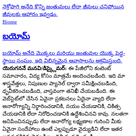
నెక్రోఫాగి అనేది కొన్ని జంతువులు లేదా జీవులు చనిపోయిన
జీవులకు ఆహారం ఇవ్వడం.
Biome
బయోమ్
బయోమ్ అనేది మొక్కలు మరియు జంతువుల యొక్క పెద్ద-
స్థాయి సంఘం, ఇది విభిన్నమైన ఆవాసాలను ఆక్రమిస్తుంది.
యెరుగననే మనవి/డిస్క్లైమర్:
ఈ పేజీలోని కంటెంట్
సమాచారం, విద్య కోసం మాత్రమే అందించబడింది. ఇది మా
శాస్త్రవేత్తలు, నిపుణుల ప్యానెల్ ద్వారా సమీక్షించబడింది,
ధృవీకరించబడింది, వాస్తవంగా తనిఖీ చేయబడింది. ఈ
వెబ్‌సైట్‌లో చేసిన ఏవైనా ప్రకటనలు ఏదైనా వ్యాధి లేదా
అనారోగ్యాన్ని నిర్ధారించడానికి, నయం చేయడానికి, చికిత్స
చేయడానికి లేదా నిరోధించడానికి ఉద్దేశించినవి కావు. నలతగా
అనిపించినప్పుడు లేదా అనారోగ్య లక్ష్యణాల గురించి మీకు
ఏవైనా సందేహాలు ఉంటే ఎల్లప్పుడూ వైద్యుడిని లేదా ఇతర