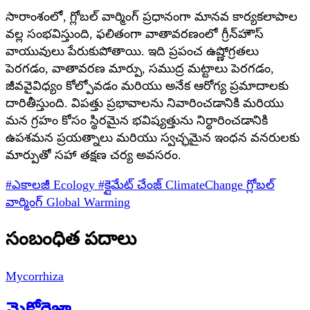
సారాంశంలో, గ్లోబల్ వార్మింగ్ ప్రధానంగా మానవ కార్యకలాపాల
వల్ల సంభవిస్తుంది, ఫలితంగా వాతావరణంలో గ్రీన్‌హౌస్
వాయువులు పేరుకుపోతాయి. ఇది ప్రపంచ ఉష్ణోగ్రతలు
పెరగడం, వాతావరణ మార్పు, సముద్ర మట్టాలు పెరగడం,
జీవవైవిధ్యం కోల్పోవడం మరియు అనేక ఆరోగ్య ప్రమాదాలకు
దారితీస్తుంది. విపత్తు ప్రభావాలను నివారించడానికి మరియు
మన గ్రహం కోసం స్థిరమైన భవిష్యత్తును నిర్ధారించడానికి
ఉపశమన ప్రయత్నాలు మరియు స్వచ్ఛమైన ఇంధన వనరులకు
మార్పుతో సహా తక్షణ చర్య అవసరం.
#ఎకాలజీ
Ecology
#క్లైమేట్ చేంజ్
ClimateChange
గ్లోబల్
వార్మింగ్
Global Warming
సంబంధిత పదాలు
Mycorrhiza
మైకోరైజా