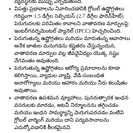
వ్యవస్థలకు ముప్పు ఏర్పడుతుంది.
విపత్తు ప్రభావాలను నివారించడానికి గ్లోబల్ ఉష్ణోగ్రతలు
గరిష్టంగా 1.5 డిగ్రీల సెల్సియస్ (2.7 డిగ్రీల ఫారెన్‌హీట్)
పెరుగుదలకు పరిమితం కావాలని వాతావరణ మార్పులపై
ఇంటర్‌గవర్నమెంటల్ ప్యానెల్ (IPCC) హెచ్చరించింది.
పెరుగుతున్న ఉష్ణోగ్రతలు మరియు మారుతున్న ఆవాసాలు
అనేక జాతుల మనుగడను కష్టతరం చేస్తున్నందున,
వాతావరణ మార్పుల వల్ల జీవవైవిధ్యం యొక్క నష్టం
వేగవంతం అవుతుంది.
పెరుగుతున్న ఉష్ణోగ్రతలు ఆరోగ్య ప్రమాదాలను కూడా
కలిగిస్తాయి, వ్యాధుల వ్యాప్తి, వేడి-సంబంధిత
అనారోగ్యాలు మరియు ఆహారం మరియు నీరు కలుషితం
అవుతాయి.
వాతావరణ ఉపశమన వ్యూహాలు, పునరుత్పాదక ఇంధన
వనరులకు మారడం, అటవీ నిర్మూలనను తగ్గించడం
మరియు ఇంధన సామర్థ్యాన్ని మెరుగుపరచడం వంటివి
గ్లోబల్ వార్మింగ్ మరియు దాని పర్యవసానాలను
ఎదుర్కోవడానికి కీలకమైనవి.