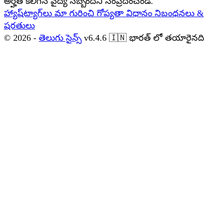
అర్హత కలిగిన వైద్య సిబ్బందిని సంప్రదించండి.
హ్యాష్‌ట్యాగ్‌లు
మా గురించి
గోప్యతా విధానం
నిబంధనలు &
షరతులు
© 2026 -
తెలుగు సైన్స్
v6.4.6
🇮🇳
భారత్ లో తయారైనది