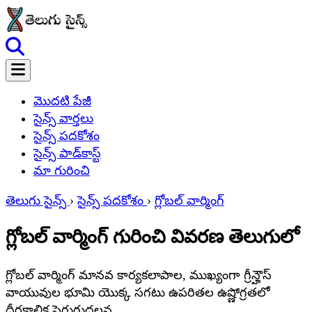
మొదటి పేజీ
సైన్స్ వార్తలు
సైన్స్ పదకోశం
సైన్స్ పాడ్‌కాస్ట్
మా గురించి
తెలుగు సైన్స్
›
సైన్స్ పదకోశం
›
గ్లోబల్ వార్మింగ్
గ్లోబల్ వార్మింగ్ గురించి వివరణ తెలుగులో
గ్లోబల్ వార్మింగ్ మానవ కార్యకలాపాల, ముఖ్యంగా గ్రీన్హౌస్
వాయువుల భూమి యొక్క సగటు ఉపరితల ఉష్ణోగ్రతలో
దీర్ఘకాలిక పెరుగుదలన.