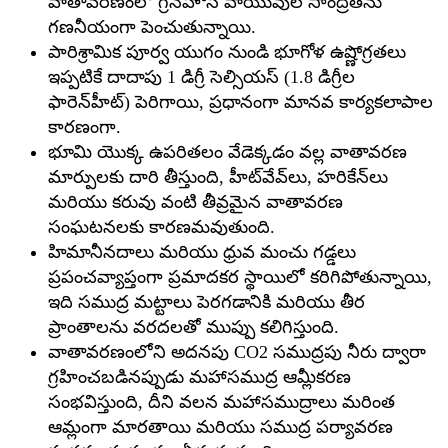
వాతావరణంలో గ్రీన్‌హౌస్ వాయువుల సాంద్రతను
గణనీయంగా పెంచుతున్నాయి.
పారిశ్రామిక పూర్వ యుగం నుండి భూగోళ ఉష్ణోగ్రతలు
ఇప్పటికే దాదాపు 1 డిగ్రీ సెల్సియస్ (1.8 డిగ్రీల
ఫారెన్‌హీట్) పెరిగాయి, ప్రధానంగా మానవ కార్యకలాపాల
కారణంగా.
భూమి యొక్క ఉపరితలం వేడెక్కడం వల్ల వాతావరణ
మార్పులకు దారి తీస్తుంది, హీట్‌వేవ్‌లు, హరికేన్‌లు
మరియు కరువు వంటి తీవ్రమైన వాతావరణ
సంఘటనలకు కారణమవుతుంది.
హిమానీనదాలు మరియు ధ్రువ మంచు గడ్డలు
ప్రపంచవ్యాప్తంగా ప్రమాదకర స్థాయిలో కరిగిపోతున్నాయి,
ఇది సముద్ర మట్టాలు పెరగడానికి మరియు తీర
ప్రాంతాలను వరదలతో ముప్పు కలిగిస్తుంది.
వాతావరణంలోని అదనపు CO2 సముద్రపు నీరు ద్వారా
గ్రహించబడినప్పుడు మహాసముద్ర ఆమ్లీకరణ
సంభవిస్తుంది, దీని వలన మహాసముద్రాలు మరింత
ఆమ్లంగా మారతాయి మరియు సముద్ర పర్యావరణ