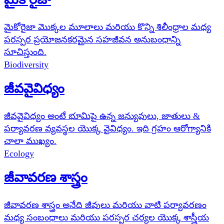
మైకోరైజా మొక్కల మూలాలు మరియు కొన్ని శిలీంధ్రాల మధ్య
పరస్పర ప్రయోజనకరమైన సహజీవన అనుబంధాన్ని
సూచిస్తుంది.
Biodiversity
జీవవైవిధ్యం
జీవవైవిధ్యం అంటే భూమిపై ఉన్న జన్యువులు, జాతులు &
పర్యావరణ వ్యవస్థల యొక్క వైవిధ్యం. ఇది గ్రహం ఆరోగ్యానికి
చాలా ముఖ్యం.
Ecology
జీవావరణ శాస్త్రం
జీవావరణ శాస్త్రం అనేది జీవులు మరియు వాటి పర్యావరణం
మధ్య సంబంధాలు మరియు పరస్పర చర్యల యొక్క శాస్త్రీయ