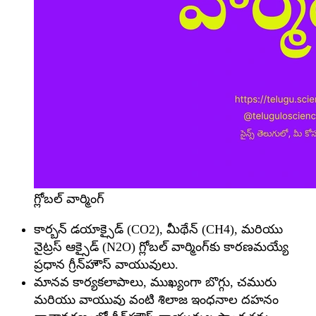
గ్లోబల్ వార్మింగ్
కార్బన్ డయాక్సైడ్ (CO2), మీథేన్ (CH4), మరియు
నైట్రస్ ఆక్సైడ్ (N2O) గ్లోబల్ వార్మింగ్‌కు కారణమయ్యే
ప్రధాన గ్రీన్‌హౌస్ వాయువులు.
మానవ కార్యకలాపాలు, ముఖ్యంగా బొగ్గు, చమురు
మరియు వాయువు వంటి శిలాజ ఇంధనాల దహనం