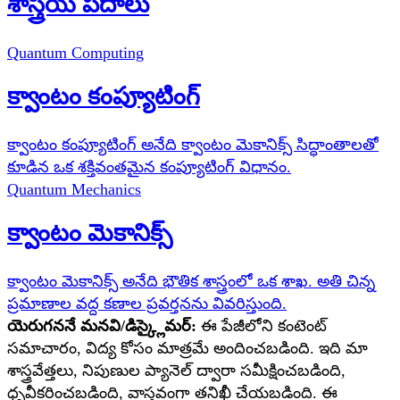
శాస్త్రీయ పదాలు
Quantum Computing
క్వాంటం కంప్యూటింగ్
క్వాంటం కంప్యూటింగ్ అనేది క్వాంటం మెకానిక్స్ సిద్ధాంతాలతో
కూడిన ఒక శక్తివంతమైన కంప్యూటింగ్ విధానం.
Quantum Mechanics
క్వాంటం మెకానిక్స్
క్వాంటం మెకానిక్స్ అనేది భౌతిక శాస్త్రంలో ఒక శాఖ. అతి చిన్న
ప్రమాణాల వద్ద కణాల ప్రవర్తనను వివరిస్తుంది.
యెరుగననే మనవి/డిస్క్లైమర్:
ఈ పేజీలోని కంటెంట్
సమాచారం, విద్య కోసం మాత్రమే అందించబడింది. ఇది మా
శాస్త్రవేత్తలు, నిపుణుల ప్యానెల్ ద్వారా సమీక్షించబడింది,
ధృవీకరించబడింది, వాస్తవంగా తనిఖీ చేయబడింది. ఈ