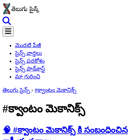
మొదటి పేజీ
సైన్స్ వార్తలు
సైన్స్ పదకోశం
సైన్స్ పాడ్‌కాస్ట్
మా గురించి
తెలుగు సైన్స్
›
#క్వాంటం మెకానిక్స్
#క్వాంటం మెకానిక్స్
🧠 #క్వాంటం మెకానిక్స్ కి సంబంధించిన