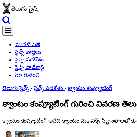
మొదటి పేజీ
సైన్స్ వార్తలు
సైన్స్ పదకోశం
సైన్స్ పాడ్‌కాస్ట్
మా గురించి
తెలుగు సైన్స్
›
సైన్స్ పదకోశం
›
క్వాంటం కంప్యూటింగ్
క్వాంటం కంప్యూటింగ్ గురించి వివరణ తెల
క్వాంటం కంప్యూటింగ్ అనేది క్వాంటం మెకానిక్స్ సిద్ధాంతాలతో 