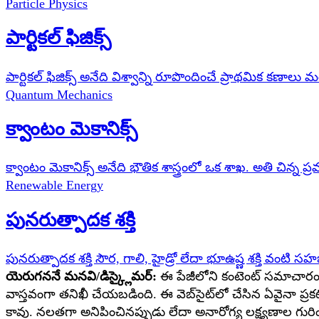
Particle Physics
పార్టికల్ ఫిజిక్స్
పార్టికల్ ఫిజిక్స్ అనేది విశ్వాన్ని రూపొందించే ప్రాథమిక కణాల
Quantum Mechanics
క్వాంటం మెకానిక్స్
క్వాంటం మెకానిక్స్ అనేది భౌతిక శాస్త్రంలో ఒక శాఖ. అతి చిన్న ప్
Renewable Energy
పునరుత్పాదక శక్తి
పునరుత్పాదక శక్తి సౌర, గాలి, హైడ్రో లేదా భూఉష్ణ శక్తి వంటి స
యెరుగననే మనవి/డిస్క్లైమర్:
ఈ పేజీలోని కంటెంట్ సమాచారం, వ
వాస్తవంగా తనిఖీ చేయబడింది. ఈ వెబ్‌సైట్‌లో చేసిన ఏవైనా ప్రకట
కావు. నలతగా అనిపించినప్పుడు లేదా అనారోగ్య లక్ష్యణాల గురించ