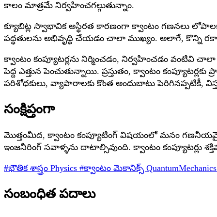
కాలం మాత్రమే నిర్వహించగల్గుతున్నాం.
క్యూబిట్ల స్వాభావిక అస్థిరత కారణంగా క్వాంటం గణనలు లోపాలక
పద్ధతులను అభివృద్ధి చేయడం చాలా ముఖ్యం. అలాగే, కొన్ని రక
క్వాంటం కంప్యూటర్లను నిర్మించడం, నిర్వహించడం వంటివి చాలా ఖ
పెద్ద ఎత్తున పెంచుతున్నాయి. ప్రస్తుతం, క్వాంటం కంప్యూటర్లకు 
పరిశోధకులు, వ్యాపారాలకు కొంత అందుబాటు పెరిగినప్పటికీ, 
సంక్షిప్తంగా
మొత్తంమీద, క్వాంటం కంప్యూటింగ్ విషయంలో మనం గణనీయమైన పురో
ఇంజనీరింగ్ సవాళ్ళను దాటాల్సివుంది. క్వాంటం కంప్యూటర్లు 
#భౌతిక శాస్త్రం
Physics
#క్వాంటం మెకానిక్స్
QuantumMechanic
సంబంధిత పదాలు