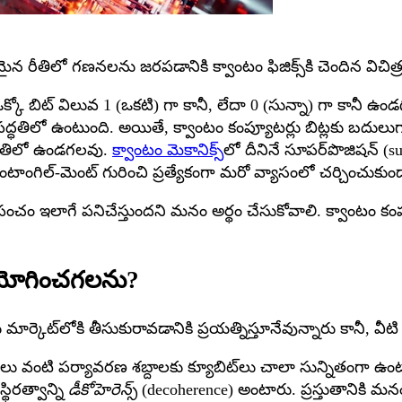
తమైన రీతిలో గణనలను జరపడానికి క్వాంటం ఫిజిక్స్‌కి చెందిన వి
్కో బిట్ విలువ 1 (ఒకటి) గా కానీ, లేదా 0 (సున్నా) గా కానీ ఉ
తిలో ఉంటుంది. అయితే, క్వాంటం కంప్యూటర్లు బిట్లకు బదులుగా క
్థితిలో ఉండగలవు.
క్వాంటం మెకానిక్స్‌
లో దీనినే సూపర్‌పొజిషన్ (s
టాంగిల్-మెంట్ గురించి ప్రత్యేకంగా మరో వ్యాసంలో చర్చించుకుం
ంచం ఇలాగే పనిచేస్తుందని మనం అర్థం చేసుకోవాలి. క్వాంటం కంప్
ఉపయోగించగలను?
ర్కెట్‌లోకి తీసుకురావడానికి ప్రయత్నిస్తూనేవున్నారు కానీ, వీట
లు వంటి పర్యావరణ శబ్దాలకు క్యూబిట్‌లు చాలా సున్నితంగా ఉంటాయ
థిరత్వాన్ని
డీకోహెరెన్స్
(decoherence) అంటారు. ప్రస్తుతానికి మనం