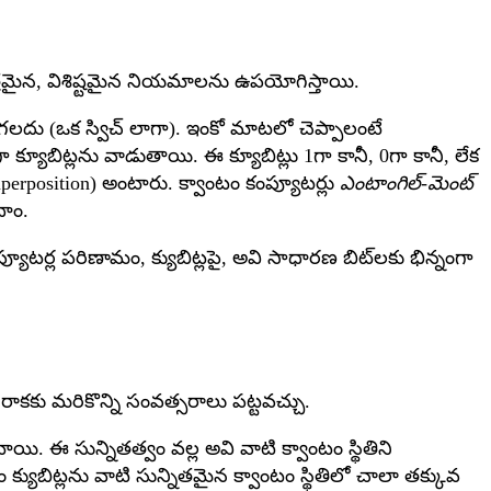
చిత్రమైన, విశిష్టమైన నియమాలను ఉపయోగిస్తాయి.
ండగలదు (ఒక స్విచ్ లాగా). ఇంకో మాటలో చెప్పాలంటే
్యూబిట్లను వాడుతాయి. ఈ క్యూబిట్లు 1గా కానీ, 0గా కానీ, లేక
uperposition) అంటారు. క్వాంటం కంప్యూటర్లు
ఎంటాంగిల్-మెంట్
దాం.
యూటర్ల పరిణామం, క్యుబిట్లపై, అవి సాధారణ బిట్‌లకు భిన్నంగా
ి రాకకు మరికొన్ని సంవత్సరాలు పట్టవచ్చు.
ి. ఈ సున్నితత్వం వల్ల అవి వాటి క్వాంటం స్థితిని
 క్యుబిట్లను వాటి సున్నితమైన క్వాంటం స్థితిలో చాలా తక్కువ