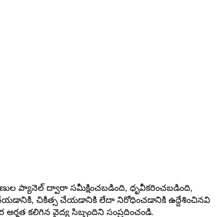
ణుల ప్యానెల్ ద్వారా సమీక్షించబడింది, ధృవీకరించబడింది,
డానికి, చికిత్స చేయడానికి లేదా నిరోధించడానికి ఉద్దేశించినవి
ర్హత కలిగిన వైద్య సిబ్బందిని సంప్రదించండి.