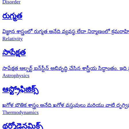
Disorder
రుగ్మత
విజ్ఞాన శాస్త్రంలో రుగ్మత అనేది వ్యవస్థ లేదా నిర్మాణంలో క్రమరాహ
Relativity
సాపేక్షత
సాపేక్షత ఆల్బర్ట్ ఐన్‌స్టీన్ అభివృద్ధి చేసిన శాస్త్రీయ సిద్ధాంత
Astrophysics
ఆస్ట్రోఫిజిక్స్
ఖగోళ భౌతిక శాస్త్రం అనేది ఖగోళ వస్తువులు మరియు వాటి దృ
Thermodynamics
థర్మోడైనమిక్స్