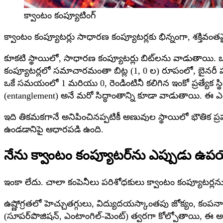
క్వాంటం కంప్యూటింగ్
క్వాంటం కంప్యూటర్లు సాధారణ కంప్యూటర్లకు భిన్నంగా, శక్తివం
కూకటి స్థాయిలో, సాధారణ కంప్యూటర్లు బిట్‌లను వాడుతాయి. ఒక
కంప్యూటర్లలో సమాచారమంతా బిట్ల (1, 0 ల) రూపంలో, బైనరీ పద్ధ
ఒకే సమయంలో 1 మరియు 0, రెండింటినీ కలిగిన ఇంకో ప్రత్యేక స
(entanglement) అనే మరో సిద్ధాంతాన్ని కూడా వాడుతాయి. ఈ ఎం
ఇది తికమకగానే అనిపించినప్పటికీ అణువుల స్థాయిలో భౌతిక ప్రప
ఉండడానిపై ఆధారపడి ఉంది.
నేను క్వాంటం కంప్యూటర్‌ను ఎప్పుడు 
ఇంకా లేదు. చాలా కంపెనీలు పరిశోధకులు క్వాంటం కంప్యూటర్లను మా
ఉష్ణోగ్రతలో హెచ్చుతగ్గులు, విద్యుదయస్కాంతపు జోక్యం, కంపనా
(సూపర్‌పొజిషన్, ఎంటాంగిల్-మెంట్) త్వరగా కోల్పోతాయి, ఈ అస్