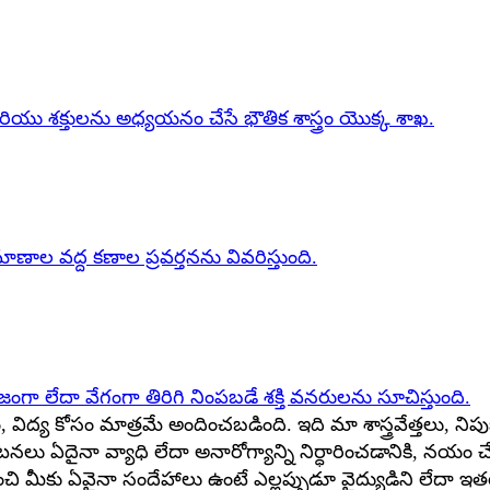
ు మరియు శక్తులను అధ్యయనం చేసే భౌతిక శాస్త్రం యొక్క శాఖ.
రమాణాల వద్ద కణాల ప్రవర్తనను వివరిస్తుంది.
హజంగా లేదా వేగంగా తిరిగి నింపబడే శక్తి వనరులను సూచిస్తుంది.
ిద్య కోసం మాత్రమే అందించబడింది. ఇది మా శాస్త్రవేత్తలు, నిపు
నలు ఏదైనా వ్యాధి లేదా అనారోగ్యాన్ని నిర్ధారించడానికి, నయం చేయ
ి మీకు ఏవైనా సందేహాలు ఉంటే ఎల్లప్పుడూ వైద్యుడిని లేదా ఇతర అ