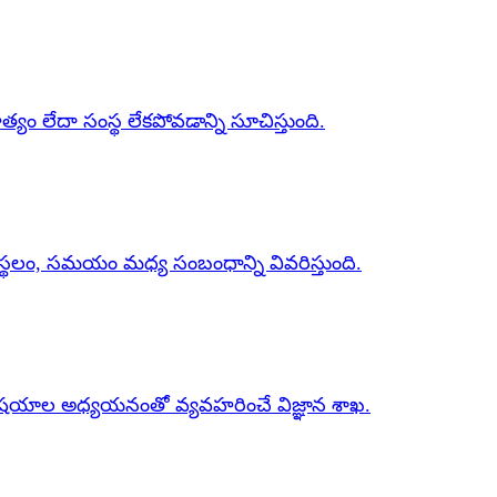
ిత్యం లేదా సంస్థ లేకపోవడాన్ని సూచిస్తుంది.
ం. ఇది స్థలం, సమయం మధ్య సంబంధాన్ని వివరిస్తుంది.
గ్విషయాల అధ్యయనంతో వ్యవహరించే విజ్ఞాన శాఖ.