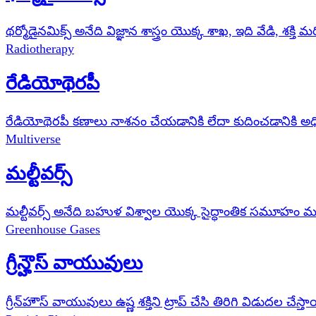
థర్మోడైనమిక్స్ అనేది విజ్ఞాన శాస్త్రం యొక్క శాఖ, ఇది వేడి, శ
Radiotherapy
రేడియోథెరపీ
రేడియోథెరపీ కణాలు నాశనం చేయడానికి లేదా కుదించడానికి అధి
Multiverse
మల్టీవర్స్
మల్టీవర్స్ అనేది బహుళ విశ్వాల యొక్క సైద్ధాంతిక సమూహం మరి
Greenhouse Gases
గ్రీన్హౌస్ వాయువులు
గ్రీన్‌హౌస్ వాయువులు ఉష్ణ శక్తిని ట్రాప్ చేసి తిరిగి విడుదల చేస్త