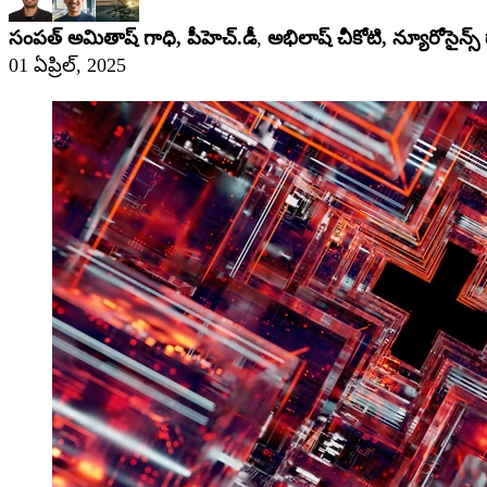
సంపత్ అమితాష్ గాధి, పీహెచ్‌.డీ
,
అభిలాష్ చీకోటి, న్యూరోసైన్స్ డా
01 ఏప్రిల్, 2025