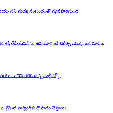
క్తి మరియు పని మధ్య సంబంధంతో వ్యవహరిస్తుంది.
క-శక్తి రేడియేషన్‌ను ఉపయోగించే చికిత్స యొక్క ఒక రూపం.
యు వాటిని కలిగి ఉన్న మల్టీవర్స్.
ాయి. గ్లోబల్ వార్మింగ్‌కు దోహదం చేస్తాయి.