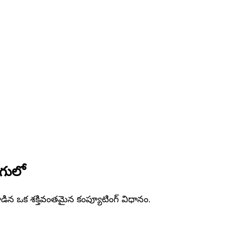
ుగులో
కూడిన ఒక శక్తివంతమైన కంప్యూటింగ్ విధానం.