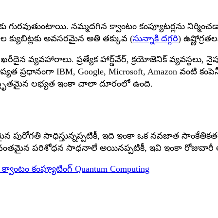
ు గురవుతుంటాయి. నమ్మదగిన క్వాంటం కంప్యూటర్లను నిర్మించడాని
ాల క్యుబిట్లకు అవసరమైన అతి తక్కువ (
సున్నాకి దగ్గరి
) ఉష్ణోగ్ర
రీదైన వ్యవహారాలు. ప్రత్యేక హార్డ్‌వేర్, క్రయోజెనిక్ వ్యవస్థ
ప్రాప్యత ప్రధానంగా IBM, Google, Microsoft, Amazon వంటి కంపెనీ
విస్తృతమైన లభ్యత ఇంకా చాలా దూరంలో ఉంది.
గతి సాధిస్తున్నప్పటికీ, ఇది ఇంకా ఒక నవజాత సాంకేతికతగానే మి
శక్తివంతమైన పరిశోధన సాధనాలే అయినప్పటికీ, ఇవి ఇంకా రోజువా
s
క్వాంటం కంప్యూటింగ్
Quantum Computing