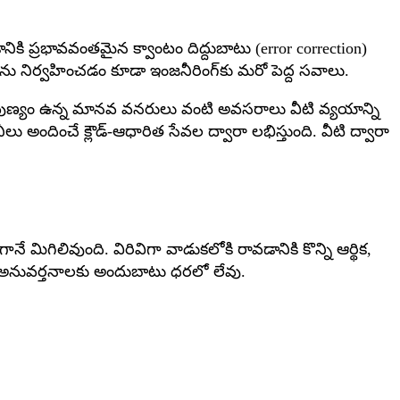
కి ప్రభావవంతమైన క్వాంటం దిద్దుబాటు (error correction)
తలను నిర్వహించడం కూడా ఇంజనీరింగ్‌కు మరో పెద్ద సవాలు.
లు, నైపుణ్యం ఉన్న మానవ వనరులు వంటి అవసరాలు వీటి వ్యయాన్ని
లు అందించే క్లౌడ్-ఆధారిత సేవల ద్వారా లభిస్తుంది. వీటి ద్వారా
గిలివుంది. విరివిగా వాడుకలోకి రావడానికి కొన్ని ఆర్థిక,
రీ అనువర్తనాలకు అందుబాటు ధరలో లేవు.