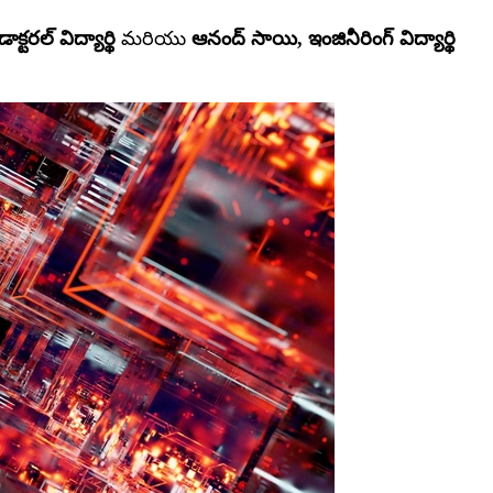
క్టరల్ విద్యార్థి
మరియు
ఆనంద్ సాయి, ఇంజినీరింగ్ విద్యార్థి