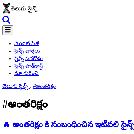
మొదటి పేజీ
సైన్స్ వార్తలు
సైన్స్ పదకోశం
సైన్స్ పాడ్‌కాస్ట్
మా గురించి
తెలుగు సైన్స్
›
#అంతరిక్షం
#అంతరిక్షం
🔥 అంతరిక్షం కి సంబంధించిన ఇటీవలి సైన్స్