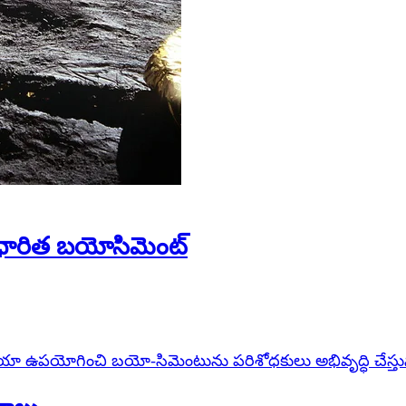
ఆధారిత బయోసిమెంట్
ీరియా ఉపయోగించి బయో-సిమెంటును పరిశోధకులు అభివృద్ధి చేస్తున