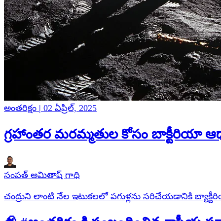
అంతరిక్షం | 02 ఏప్రిల్, 2025
గ్రహాంతర మరమ్మతుల కోసం బాక్టీరియా 
సంపత్ అమితాష్ గాధి
చంద్రుని లాంటి నేల ఇటుకలలో పగుళ్లను సరిచేయడానికి బ్యాక్ట