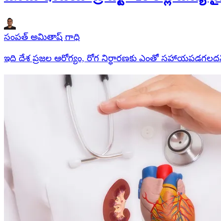
సంపత్ అమితాష్ గాధి
ఇది దేశ ప్రజల ఆరోగ్యం, రోగ నిర్ధారణకు ఎంతో సహాయపడగలదని, పూర్