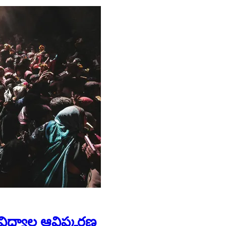
 వైవిధ్యాల ఆవిష్కరణ