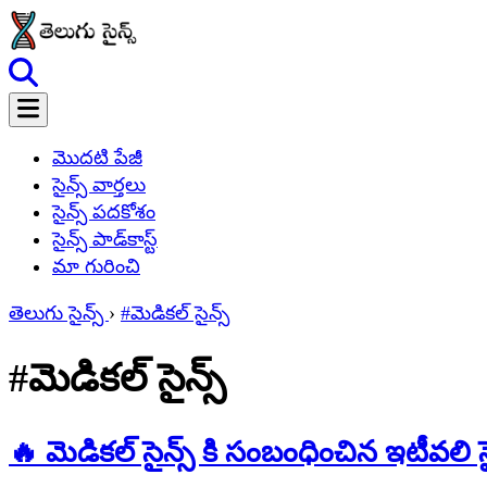
మొదటి పేజీ
సైన్స్ వార్తలు
సైన్స్ పదకోశం
సైన్స్ పాడ్‌కాస్ట్
మా గురించి
తెలుగు సైన్స్
›
#మెడికల్ సైన్స్
#మెడికల్ సైన్స్
🔥 మెడికల్ సైన్స్ కి సంబంధించిన ఇటీవలి సై