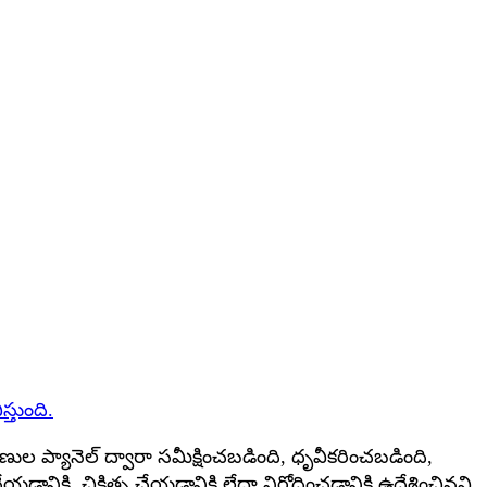
తుంది.
ణుల ప్యానెల్ ద్వారా సమీక్షించబడింది, ధృవీకరించబడింది,
డానికి, చికిత్స చేయడానికి లేదా నిరోధించడానికి ఉద్దేశించినవి