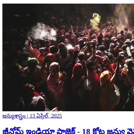
జన్యుశాస్త్రం | 13 ఏప్రిల్, 2025
జీనోమ్ ఇండియా ప్రాజెక్ట్ - 18 కోట్ల జన్యు