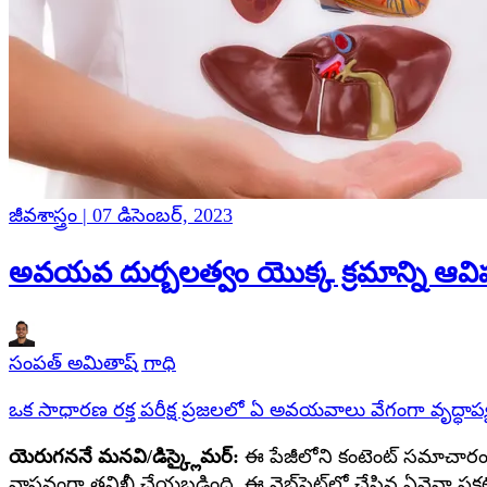
జీవశాస్త్రం | 07 డిసెంబర్, 2023
అవయవ దుర్బలత్వం యొక్క క్రమాన్ని ఆవిష్క
సంపత్ అమితాష్ గాధి
ఒక సాధారణ రక్త పరీక్ష ప్రజలలో ఏ అవయవాలు వేగంగా వృద్
యెరుగననే మనవి/డిస్క్లైమర్:
ఈ పేజీలోని కంటెంట్ సమాచారం, వ
వాస్తవంగా తనిఖీ చేయబడింది. ఈ వెబ్‌సైట్‌లో చేసిన ఏవైనా ప్రకట