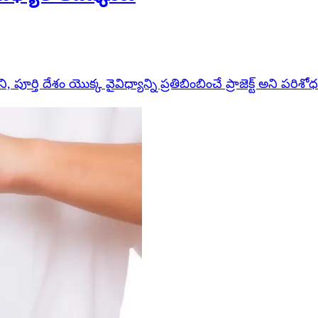
తి దేశం యొక్క వైవిధ్యాన్ని ప్రతిబింబించే ప్రాజెక్ట్ అని పరిశో