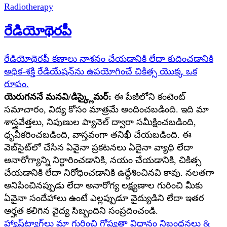
Radiotherapy
రేడియోథెరపీ
రేడియోథెరపీ కణాలు నాశనం చేయడానికి లేదా కుదించడానికి
అధిక-శక్తి రేడియేషన్‌ను ఉపయోగించే చికిత్స యొక్క ఒక
రూపం.
యెరుగననే మనవి/డిస్క్లైమర్:
ఈ పేజీలోని కంటెంట్
సమాచారం, విద్య కోసం మాత్రమే అందించబడింది. ఇది మా
శాస్త్రవేత్తలు, నిపుణుల ప్యానెల్ ద్వారా సమీక్షించబడింది,
ధృవీకరించబడింది, వాస్తవంగా తనిఖీ చేయబడింది. ఈ
వెబ్‌సైట్‌లో చేసిన ఏవైనా ప్రకటనలు ఏదైనా వ్యాధి లేదా
అనారోగ్యాన్ని నిర్ధారించడానికి, నయం చేయడానికి, చికిత్స
చేయడానికి లేదా నిరోధించడానికి ఉద్దేశించినవి కావు. నలతగా
అనిపించినప్పుడు లేదా అనారోగ్య లక్ష్యణాల గురించి మీకు
ఏవైనా సందేహాలు ఉంటే ఎల్లప్పుడూ వైద్యుడిని లేదా ఇతర
అర్హత కలిగిన వైద్య సిబ్బందిని సంప్రదించండి.
హ్యాష్‌ట్యాగ్‌లు
మా గురించి
గోప్యతా విధానం
నిబంధనలు &