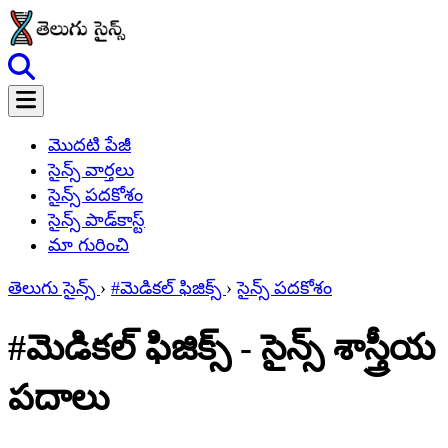
మొదటి పేజీ
సైన్స్ వార్తలు
సైన్స్ పదకోశం
సైన్స్ పాడ్‌కాస్ట్
మా గురించి
తెలుగు సైన్స్
›
#మెడికల్ ఫిజిక్స్
›
సైన్స్ పదకోశం
#మెడికల్ ఫిజిక్స్ - సైన్స్ శాస్త్రీయ
పదాలు