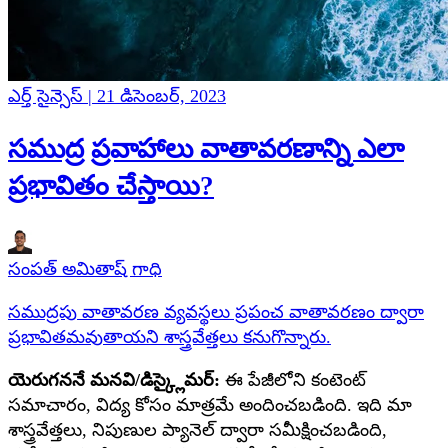
ఎర్త్ సైన్సెస్ | 21 డిసెంబర్, 2023
సముద్ర ప్రవాహాలు వాతావరణాన్ని ఎలా
ప్రభావితం చేస్తాయి?
సంపత్ అమితాష్ గాధి
సముద్రపు వాతావరణ వ్యవస్థలు ప్రపంచ వాతావరణం ద్వారా
ప్రభావితమవుతాయని శాస్త్రవేత్తలు కనుగొన్నారు.
యెరుగననే మనవి/డిస్క్లైమర్:
ఈ పేజీలోని కంటెంట్
సమాచారం, విద్య కోసం మాత్రమే అందించబడింది. ఇది మా
శాస్త్రవేత్తలు, నిపుణుల ప్యానెల్ ద్వారా సమీక్షించబడింది,