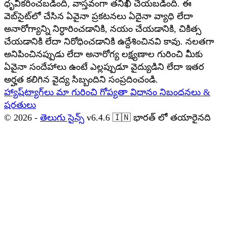
ధృవీకరించబడింది, వాస్తవంగా తనిఖీ చేయబడింది. ఈ
వెబ్‌సైట్‌లో చేసిన ఏవైనా ప్రకటనలు ఏదైనా వ్యాధి లేదా
అనారోగ్యాన్ని నిర్ధారించడానికి, నయం చేయడానికి, చికిత్స
చేయడానికి లేదా నిరోధించడానికి ఉద్దేశించినవి కావు. నలతగా
అనిపించినప్పుడు లేదా అనారోగ్య లక్ష్యణాల గురించి మీకు
ఏవైనా సందేహాలు ఉంటే ఎల్లప్పుడూ వైద్యుడిని లేదా ఇతర
అర్హత కలిగిన వైద్య సిబ్బందిని సంప్రదించండి.
హ్యాష్‌ట్యాగ్‌లు
మా గురించి
గోప్యతా విధానం
నిబంధనలు &
షరతులు
© 2026 -
తెలుగు సైన్స్
v6.4.6
🇮🇳
భారత్ లో తయారైనది