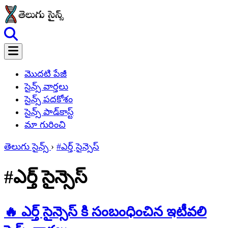
మొదటి పేజీ
సైన్స్ వార్తలు
సైన్స్ పదకోశం
సైన్స్ పాడ్‌కాస్ట్
మా గురించి
తెలుగు సైన్స్
›
#ఎర్త్ సైన్సెస్
#ఎర్త్ సైన్సెస్
🔥 ఎర్త్ సైన్సెస్ కి సంబంధించిన ఇటీవలి