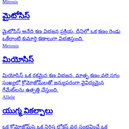
Mitosis
మైటోసిస్
మైటోసిస్ అనేది కణ విభజన ప్రక్రియ, దీనిలో ఒక కణం రెండు
ఒకేలాంటి కుమార్తె కణాలుగా విభజిస్తుంది.
Meiosis
మియోసిస్
మియోసిస్ ఒక రకమైన కణ విభజన. మాతృ కణం వలె సగం
సంఖ్యలో క్రోమోజోమ్‌లతో జన్యుపరంగా వైవిధ్యమైన
గేమేట్‌లను ఉత్పత్తి చేస్తుంది.
Allele
యుగ్మ వికల్పాలు
ఒక క్రోమోజోమ్‌పై ఒక నిర్దిష్ట లోకస్ వద్ద సంభవించే ఒక