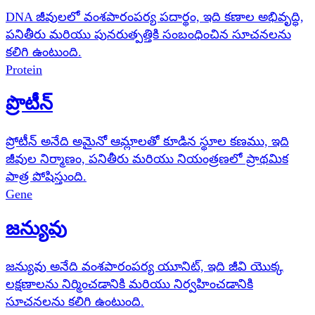
DNA జీవులలో వంశపారంపర్య పదార్థం, ఇది కణాల అభివృద్ధి,
పనితీరు మరియు పునరుత్పత్తికి సంబంధించిన సూచనలను
కలిగి ఉంటుంది.
Protein
ప్రొటీన్
ప్రోటీన్ అనేది అమైనో ఆమ్లాలతో కూడిన స్థూల కణము, ఇది
జీవుల నిర్మాణం, పనితీరు మరియు నియంత్రణలో ప్రాథమిక
పాత్ర పోషిస్తుంది.
Gene
జన్యువు
జన్యువు అనేది వంశపారంపర్య యూనిట్, ఇది జీవి యొక్క
లక్షణాలను నిర్మించడానికి మరియు నిర్వహించడానికి
సూచనలను కలిగి ఉంటుంది.