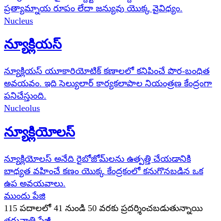
ప్రత్యామ్నాయ రూపం లేదా జన్యువు యొక్క వైవిధ్యం.
Nucleus
న్యూక్లియస్
న్యూక్లియస్ యూకారియోటిక్ కణాలలో కనిపించే పొర-బంధిత
అవయవం. ఇది సెల్యులార్ కార్యకలాపాల నియంత్రణ కేంద్రంగా
పనిచేస్తుంది.
Nucleolus
న్యూక్లియోలస్
న్యూక్లియోలస్ అనేది రైబోజోమ్‌లను ఉత్పత్తి చేయడానికి
బాధ్యత వహించే కణం యొక్క కేంద్రకంలో కనుగొనబడిన ఒక
ఉప అవయవాలు.
ముందు పేజి
115
పదాలలో
41
నుండి
50
వరకు ప్రదర్శించబడుతున్నాయి
తరువాతి పేజీ