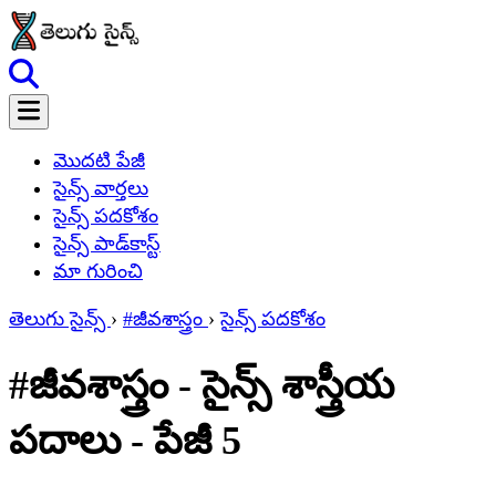
మొదటి పేజీ
సైన్స్ వార్తలు
సైన్స్ పదకోశం
సైన్స్ పాడ్‌కాస్ట్
మా గురించి
తెలుగు సైన్స్
›
#జీవశాస్త్రం
›
సైన్స్ పదకోశం
#జీవశాస్త్రం - సైన్స్ శాస్త్రీయ
పదాలు - పేజీ 5