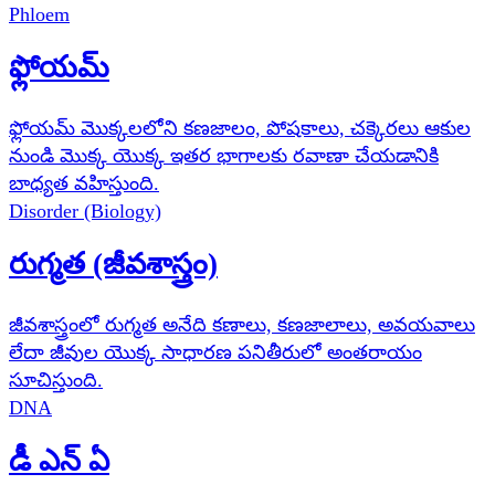
Phloem
ఫ్లోయమ్
ఫ్లోయమ్ మొక్కలలోని కణజాలం, పోషకాలు, చక్కెరలు ఆకుల
నుండి మొక్క యొక్క ఇతర భాగాలకు రవాణా చేయడానికి
బాధ్యత వహిస్తుంది.
Disorder (Biology)
రుగ్మత (జీవశాస్త్రం)
జీవశాస్త్రంలో రుగ్మత అనేది కణాలు, కణజాలాలు, అవయవాలు
లేదా జీవుల యొక్క సాధారణ పనితీరులో అంతరాయం
సూచిస్తుంది.
DNA
డీ ఎన్ ఏ