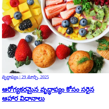
వృద్ధాప్యం | 29 మార్చి, 2025
ఆరోగ్యకరమైన వృద్ధాప్యం కోసం సరైన
ఆహార విధానాలు