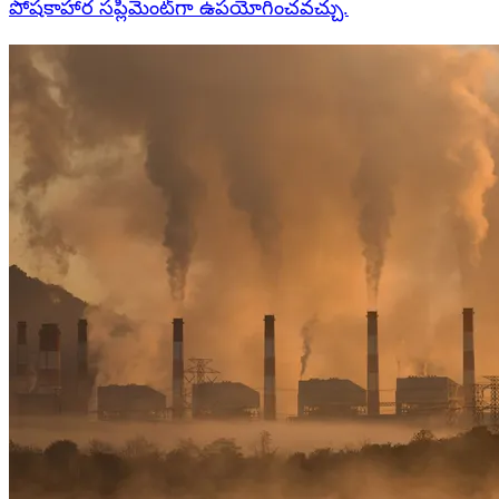
పోషకాహార సప్లిమెంట్‌గా ఉపయోగించవచ్చు.