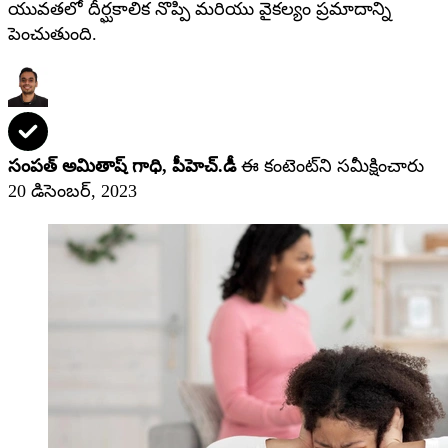
యువతలో దీర్ఘకాలిక నొప్పి మరియు వైకల్యం ప్రమాదాన్ని
పెంచుతుంది.
సంపత్ అమితాష్ గాధి, పీహెచ్‌.డీ
ఈ కంటెంట్‌ని సమీక్షించారు
20 డిసెంబర్, 2023