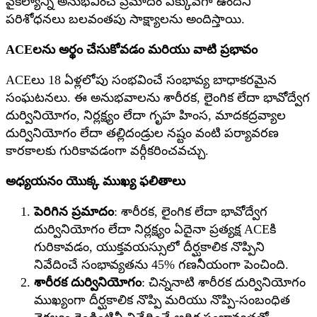
వైకల్యాన్ని అనుభవించే ప్రమాదం ఎక్కువగా ఉందని
పరిశోధనలు బలవంతపు సాక్ష్యాలను అందిస్తాయి.
ACEలను అర్థం చేసుకోవడం మరియు వాటి ప్రభావం
ACEలు 18 ఏళ్లలోపు సంభవించే సంభావ్య బాధాకరమైన
సంఘటనలు. ఈ అనుభవాలను శారీరక, లైంగిక లేదా భావోద్వేగ
దుర్వినియోగం, నిర్లక్ష్యం లేదా గృహ హింస, మాదకద్రవ్యాల
దుర్వినియోగం లేదా తల్లిదండ్రుల నష్టం వంటి పర్యావరణ
కారకాలకు గురికావడంగా వర్గీకరించవచ్చు.
అధ్యయనం యొక్క ముఖ్య ఫలితాలు
పెరిగిన ప్రమాదం
: శారీరక, లైంగిక లేదా భావోద్వేగ
దుర్వినియోగం లేదా నిర్లక్ష్యం ఏదైనా ప్రత్యక్ష ACEకి
గురికావడం, యుక్తవయస్సులో దీర్ఘకాలిక నొప్పిని
నివేదించే సంభావ్యతను 45% గణనీయంగా పెంచింది.
శారీరక దుర్వినియోగం
: చిన్ననాటి శారీరక దుర్వినియోగం
ముఖ్యంగా దీర్ఘకాలిక నొప్పి మరియు నొప్పి-సంబంధిత