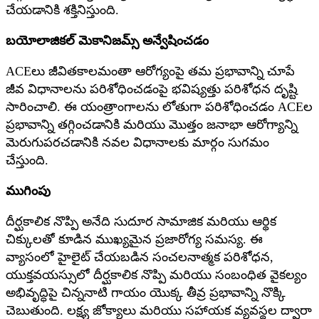
చేయడానికి శక్తినిస్తుంది.
బయోలాజికల్ మెకానిజమ్స్ అన్వేషించడం
ACEలు జీవితకాలమంతా ఆరోగ్యంపై తమ ప్రభావాన్ని చూపే
జీవ విధానాలను పరిశోధించడంపై భవిష్యత్తు పరిశోధన దృష్టి
సారించాలి. ఈ యంత్రాంగాలను లోతుగా పరిశోధించడం ACEల
ప్రభావాన్ని తగ్గించడానికి మరియు మొత్తం జనాభా ఆరోగ్యాన్ని
మెరుగుపరచడానికి నవల విధానాలకు మార్గం సుగమం
చేస్తుంది.
ముగింపు
దీర్ఘకాలిక నొప్పి అనేది సుదూర సామాజిక మరియు ఆర్థిక
చిక్కులతో కూడిన ముఖ్యమైన ప్రజారోగ్య సమస్య. ఈ
వ్యాసంలో హైలైట్ చేయబడిన సంచలనాత్మక పరిశోధన,
యుక్తవయస్సులో దీర్ఘకాలిక నొప్పి మరియు సంబంధిత వైకల్యం
అభివృద్ధిపై చిన్ననాటి గాయం యొక్క తీవ్ర ప్రభావాన్ని నొక్కి
చెబుతుంది. లక్ష్య జోక్యాలు మరియు సహాయక వ్యవస్థల ద్వారా