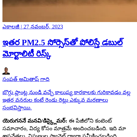
ఎకాలజీ | 27 నవంబర్, 2023
ఇతర PM2.5 సోర్సెస్‌తో పోలిస్తే డబుల్
మోర్టాలిటీ రిస్క్
సంపత్ అమితాష్ గాధి
బొగ్గు ప్లాంట్ల నుండి వచ్చే కాలుష్య కారకాలకు గురికావడం వల్ల
ఇతర వనరుల కంటే రెండు రెట్లు ఎక్కువ మరణాలు
సంభవిస్తాయి.
యెరుగననే మనవి/డిస్క్లైమర్:
ఈ పేజీలోని కంటెంట్
సమాచారం, విద్య కోసం మాత్రమే అందించబడింది. ఇది మా
శాస్త్రవేత్తలు, నిపుణుల ప్యానెల్ ద్వారా సమీక్షించబడింది,