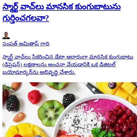
స్మార్ట్ వాచ్‌లు మానసిక కుంగుబాటును
గుర్తించగలవా?
సంపత్ అమితాష్ గాధి
స్మార్ట్ వాచ్‌లు సేకరించిన డేటా ఆధారంగా మానసిక కుంగుబాటు
(డిప్రెషన్) లక్షణాలను అంచనా వేయడానికి ఒక డిజిటల్
బయోమార్కర్‌ను అభివృద్ధి చేశారు.