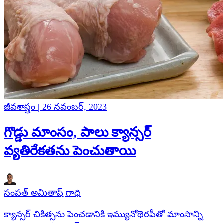
జీవశాస్త్రం | 26 నవంబర్, 2023
గొడ్డు మాంసం, పాలు క్యాన్సర్
వ్యతిరేకతను పెంచుతాయి
సంపత్ అమితాష్ గాధి
క్యాన్సర్ చికిత్సను పెంచడానికి ఇమ్యునోథెరపీతో మాంసాన్ని