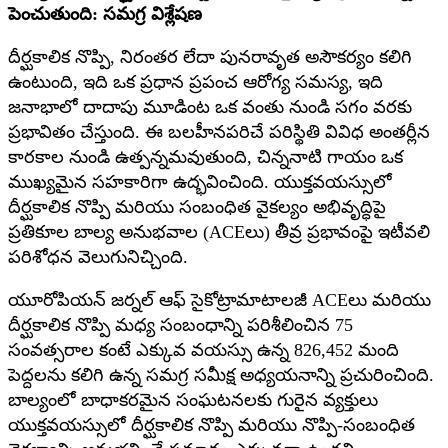
పెంచుతుంది: సమగ్ర విశ్లేషణ
దీర్ఘకాలిక నొప్పి, నిరంతర లేదా పునరావృత అసౌకర్యం కలిగి
ఉంటుంది, ఇది ఒక ప్రధాన ప్రపంచ ఆరోగ్య సమస్య, ఇది
జనాభాలో దాదాపు మూడింట ఒక వంతు నుండి సగం వరకు
ప్రభావితం చేస్తుంది. ఈ బలహీనపరిచే పరిస్థితి వివిధ అంతర్లీన
కారకాల నుండి ఉత్పన్నమవుతుంది, చిన్ననాటి గాయం ఒక
ముఖ్యమైన సహకారిగా ఉద్భవించింది. యుక్తవయస్సులో
దీర్ఘకాలిక నొప్పి మరియు సంబంధిత వైకల్యం అభివృద్ధిపై
ప్రతికూల బాల్య అనుభవాల (ACEలు) తీవ్ర ప్రభావంపై ఇటీవలి
పరిశోధన వెలుగునిచ్చింది.
యూరోపియన్ జర్నల్ ఆఫ్ సైకోట్రామాటాలజీ ACEలు మరియు
దీర్ఘకాలిక నొప్పి మధ్య సంబంధాన్ని పరిశీలించిన 75
సంవత్సరాల కంటే ఎక్కువ వయస్సు ఉన్న 826,452 మంది
పెద్దలను కలిగి ఉన్న సమగ్ర సమీక్ష అధ్యయనాన్ని ప్రచురించింది.
బాల్యంలో బాధాకరమైన సంఘటనలకు గురైన వ్యక్తులు
యుక్తవయస్సులో దీర్ఘకాలిక నొప్పి మరియు నొప్పి-సంబంధిత