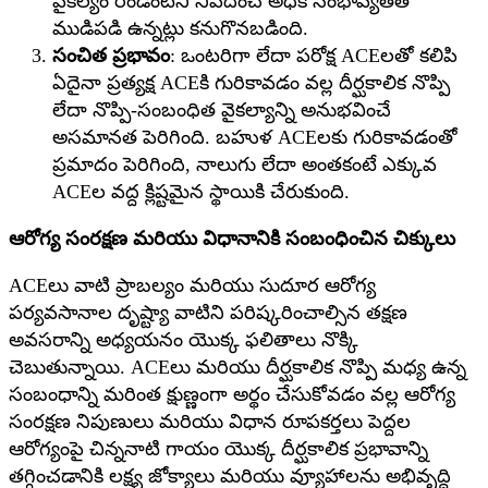
వైకల్యం రెండింటినీ నివేదించే అధిక సంభావ్యతతో
ముడిపడి ఉన్నట్లు కనుగొనబడింది.
సంచిత ప్రభావం
: ఒంటరిగా లేదా పరోక్ష ACEలతో కలిపి
ఏదైనా ప్రత్యక్ష ACEకి గురికావడం వల్ల దీర్ఘకాలిక నొప్పి
లేదా నొప్పి-సంబంధిత వైకల్యాన్ని అనుభవించే
అసమానత పెరిగింది. బహుళ ACEలకు గురికావడంతో
ప్రమాదం పెరిగింది, నాలుగు లేదా అంతకంటే ఎక్కువ
ACEల వద్ద క్లిష్టమైన స్థాయికి చేరుకుంది.
ఆరోగ్య సంరక్షణ మరియు విధానానికి సంబంధించిన చిక్కులు
ACEలు వాటి ప్రాబల్యం మరియు సుదూర ఆరోగ్య
పర్యవసానాల దృష్ట్యా వాటిని పరిష్కరించాల్సిన తక్షణ
అవసరాన్ని అధ్యయనం యొక్క ఫలితాలు నొక్కి
చెబుతున్నాయి. ACEలు మరియు దీర్ఘకాలిక నొప్పి మధ్య ఉన్న
సంబంధాన్ని మరింత క్షుణ్ణంగా అర్థం చేసుకోవడం వల్ల ఆరోగ్య
సంరక్షణ నిపుణులు మరియు విధాన రూపకర్తలు పెద్దల
ఆరోగ్యంపై చిన్ననాటి గాయం యొక్క దీర్ఘకాలిక ప్రభావాన్ని
తగ్గించడానికి లక్ష్య జోక్యాలు మరియు వ్యూహాలను అభివృద్ధి