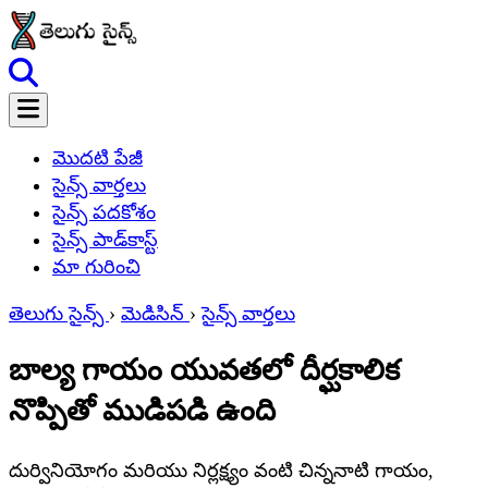
మొదటి పేజీ
సైన్స్ వార్తలు
సైన్స్ పదకోశం
సైన్స్ పాడ్‌కాస్ట్
మా గురించి
తెలుగు సైన్స్
›
మెడిసిన్
›
సైన్స్ వార్తలు
బాల్య గాయం యువతలో దీర్ఘకాలిక
నొప్పితో ముడిపడి ఉంది
దుర్వినియోగం మరియు నిర్లక్ష్యం వంటి చిన్ననాటి గాయం,