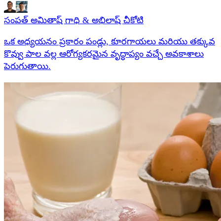
సంపత్ అమితాష్ గాధి & అభిలాష్ చీకోటి
ఒక అధ్యయనం ప్రకారం పండ్లు, కూరగాయలు మరియు తక్కువ
కొవ్వు పాల వల్ల ఆరోగ్యకరమైన వృద్ధాప్యం వచ్చే అవకాశాలు
పెరుగుతాయి.