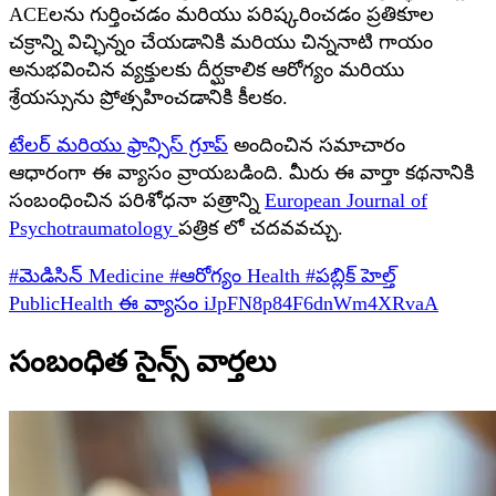
ACEలను గుర్తించడం మరియు పరిష్కరించడం ప్రతికూల
చక్రాన్ని విచ్ఛిన్నం చేయడానికి మరియు చిన్ననాటి గాయం
అనుభవించిన వ్యక్తులకు దీర్ఘకాలిక ఆరోగ్యం మరియు
శ్రేయస్సును ప్రోత్సహించడానికి కీలకం.
టేలర్ మరియు ఫ్రాన్సిస్ గ్రూప్
అందించిన సమాచారం
ఆధారంగా ఈ వ్యాసం వ్రాయబడింది.
మీరు ఈ వార్తా కథనానికి
సంబంధించిన పరిశోధనా పత్రాన్ని
European Journal of
Psychotraumatology
పత్రిక లో చదవవచ్చు.
#మెడిసిన్
Medicine
#ఆరోగ్యం
Health
#పబ్లిక్ హెల్త్
PublicHealth
ఈ వ్యాసం
iJpFN8p84F6dnWm4XRvaA
సంబంధిత సైన్స్ వార్తలు