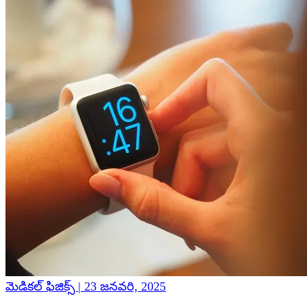
మెడికల్ ఫిజిక్స్ | 23 జనవరి, 2025