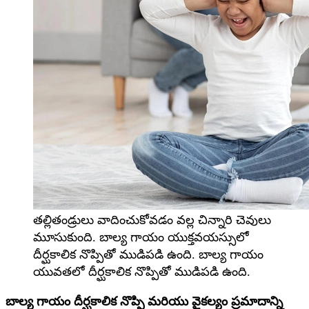
తల్లితండ్రులు వాదించుకోవడం వల్ల చిన్నారి చెవులు
మూసుకుంది. బాల్య గాయం యుక్తవయస్సులో
దీర్ఘకాలిక నొప్పితో ముడిపడి ఉంది. బాల్య గాయం
యువతలో దీర్ఘకాలిక నొప్పితో ముడిపడి ఉంది.
బాల్య గాయం దీర్ఘకాలిక నొప్పి మరియు వైకల్యం ప్రమాదాన్ని