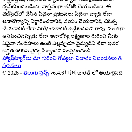
ధృవీకరించబడింది, వాస్తవంగా తనిఖీ చేయబడింది. ఈ
వెబ్‌సైట్‌లో చేసిన ఏవైనా ప్రకటనలు ఏదైనా వ్యాధి లేదా
అనారోగ్యాన్ని నిర్ధారించడానికి, నయం చేయడానికి, చికిత్స
చేయడానికి లేదా నిరోధించడానికి ఉద్దేశించినవి కావు. నలతగా
అనిపించినప్పుడు లేదా అనారోగ్య లక్ష్యణాల గురించి మీకు
ఏవైనా సందేహాలు ఉంటే ఎల్లప్పుడూ వైద్యుడిని లేదా ఇతర
అర్హత కలిగిన వైద్య సిబ్బందిని సంప్రదించండి.
హ్యాష్‌ట్యాగ్‌లు
మా గురించి
గోప్యతా విధానం
నిబంధనలు &
షరతులు
© 2026 -
తెలుగు సైన్స్
v6.4.6
🇮🇳
భారత్ లో తయారైనది