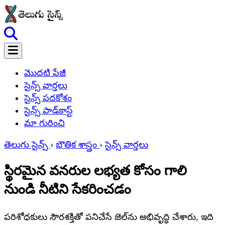
మొదటి పేజీ
సైన్స్ వార్తలు
సైన్స్ పదకోశం
సైన్స్ పాడ్‌కాస్ట్
మా గురించి
తెలుగు సైన్స్
›
భౌతిక శాస్త్రం
›
సైన్స్ వార్తలు
స్థిరమైన వనరుల లభ్యత కోసం గాలి
నుండి నీటిని సేకరించడం
పరిశోధకులు సౌరశక్తితో పనిచేసే జెల్‌ను అభివృద్ధి చేశారు, ఇది