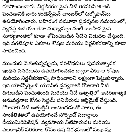
రూపొందించారు. నిర్జలీకరణమైన నీటి రికవరీని 90%కి
పెంచడానికి వారు కండెన్సేషన్ ఛాంబర్‌లో టర్బోఫాన్‌ను
ఉపయోగించారు. బహిరంగ నమూనా ప్రదర్శనల సమయంలో,
వ్యవస్థ ఉదయం లేదా మధ్యాహ్నం వంటి బలహీనమైన
సూర్యకాంతిలో కూడా శోషించబడిన నీటిని విడుదల చేస్తుంది.
ఇది పగటిపూట ఏకకాల శోషణ మరియు నిర్జలీకరణాన్ని కూడా
సాధించింది.
ముందుకు వెళుతున్నప్పుడు, పరిశోధకులు పునరుత్పాదక
ఇంధన వనరులను ఉపయోగించడం ద్వారా ఏకకాల శోషణ
మరియు నిర్జలీకరణాన్ని సాధించాలని లక్ష్యంగా పెట్టుకున్నారు.
ఇది యాడ్సోర్బెంట్ యూనిట్ ద్రవ్యరాశికి రోజువారీ నీటి
దిగుబడిని పెంచుతుంది మరియు నీటి ఉత్పత్తిలో ఆచరణాత్మక
అనువర్తనాల కోసం సిస్టమ్ పనితీరును ఆప్టిమైజ్ చేస్తుంది.
రోజువారీ నీటి ఉత్పత్తిని అందించడంతో పాటు, ఈ
సాంకేతికతలో ఉపయోగించే సోర్బెంట్ పదార్థాలు
డీయుమిడిఫికేషన్, వ్యవసాయ నీటిపారుదల మరియు
ఎలక్ట్రానిక్ పరికరాల కోసం ఉష్ణ నిర్వహణలో సంభావ్య