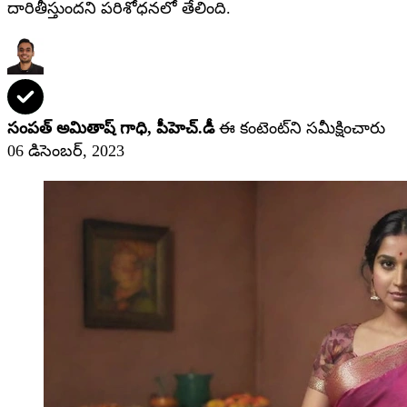
దారితీస్తుందని పరిశోధనలో తేలింది.
సంపత్ అమితాష్ గాధి, పీహెచ్‌.డీ
ఈ కంటెంట్‌ని సమీక్షించారు
06 డిసెంబర్, 2023