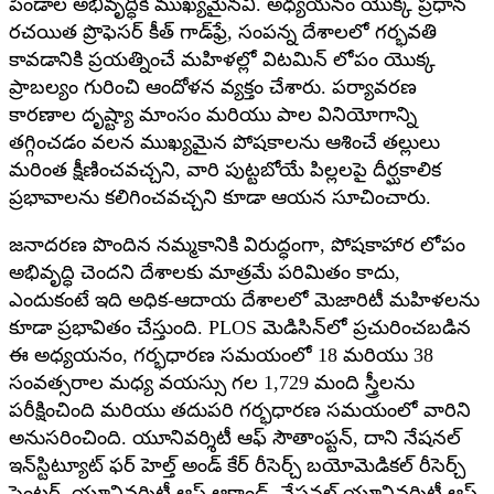
పిండాల అభివృద్ధికి ముఖ్యమైనవి. అధ్యయనం యొక్క ప్రధాన
రచయిత ప్రొఫెసర్ కీత్ గాడ్‌ఫ్రే, సంపన్న దేశాలలో గర్భవతి
కావడానికి ప్రయత్నించే మహిళల్లో విటమిన్ లోపం యొక్క
ప్రాబల్యం గురించి ఆందోళన వ్యక్తం చేశారు. పర్యావరణ
కారణాల దృష్ట్యా మాంసం మరియు పాల వినియోగాన్ని
తగ్గించడం వలన ముఖ్యమైన పోషకాలను ఆశించే తల్లులు
మరింత క్షీణించవచ్చని, వారి పుట్టబోయే పిల్లలపై దీర్ఘకాలిక
ప్రభావాలను కలిగించవచ్చని కూడా ఆయన సూచించారు.
జనాదరణ పొందిన నమ్మకానికి విరుద్ధంగా, పోషకాహార లోపం
అభివృద్ధి చెందని దేశాలకు మాత్రమే పరిమితం కాదు,
ఎందుకంటే ఇది అధిక-ఆదాయ దేశాలలో మెజారిటీ మహిళలను
కూడా ప్రభావితం చేస్తుంది. PLOS మెడిసిన్‌లో ప్రచురించబడిన
ఈ అధ్యయనం, గర్భధారణ సమయంలో 18 మరియు 38
సంవత్సరాల మధ్య వయస్సు గల 1,729 మంది స్త్రీలను
పరీక్షించింది మరియు తదుపరి గర్భధారణ సమయంలో వారిని
అనుసరించింది. యూనివర్శిటీ ఆఫ్ సౌతాంప్టన్, దాని నేషనల్
ఇన్‌స్టిట్యూట్ ఫర్ హెల్త్ అండ్ కేర్ రీసెర్చ్ బయోమెడికల్ రీసెర్చ్
సెంటర్, యూనివర్శిటీ ఆఫ్ ఆక్లాండ్, నేషనల్ యూనివర్శిటీ ఆఫ్