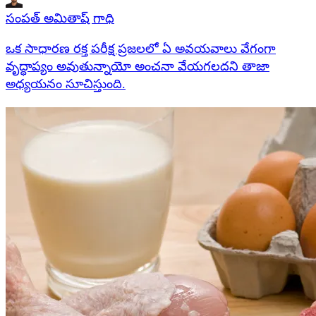
సంపత్ అమితాష్ గాధి
ఒక సాధారణ రక్త పరీక్ష ప్రజలలో ఏ అవయవాలు వేగంగా
వృద్ధాప్యం అవుతున్నాయో అంచనా వేయగలదని తాజా
అధ్యయనం సూచిస్తుంది.