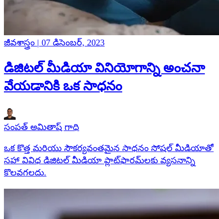
జీవశాస్త్రం | 07 డిసెంబర్, 2023
డిజిటల్ మీడియా వినియోగాన్ని అంచనా
వేయడానికి ఒక సాధనం
సంపత్ అమితాష్ గాధి
ఒక కొత్త మరియు సౌకర్యవంతమైన సాధనం సోషల్ మీడియాతో
సహా వివిధ డిజిటల్ మీడియా ప్లాట్‌ఫారమ్‌లకు వ్యసనాన్ని
కొలవగలదు.