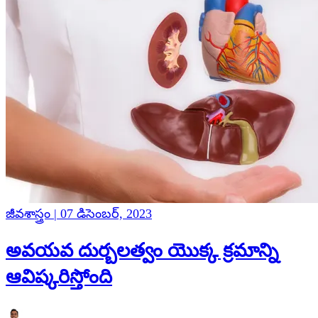
జీవశాస్త్రం | 07 డిసెంబర్, 2023
అవయవ దుర్బలత్వం యొక్క క్రమాన్ని
ఆవిష్కరిస్తోంది