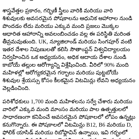
శాస్త్రవేత్తల ప్రకారం, గర్భిణీ స్త్రీలు వారికి మరియు వారి
శిశువులకు అవసరమైన పోషకాలను ఆధునిక ఆహారాల నుండి
పొందడం లేదు మరియు ఎక్కువ మంది ప్రజలు మొక్కల
ఆధారిత ఆహారాన్ని అవలంబించడం వల్ల ఈ పరిస్థితి మరింత
తీవ్రమవుతుంది. UK, న్యూజిలాండ్ మరియు సింగపూర్ వంటి
ఇతర దేశాల నిపుణులతో కలిసి సౌతాంప్టన్ విశ్వవిద్యాలయం
నిర్వహించిన ఒక అధ్యయనం, అధిక ఆదాయ దేశాల నుండి
కాబోయే తల్లుల ఆరోగ్యాన్ని విశ్లేషించింది. వీరిలో 90% మంది
మహిళల్లో ఆరోగ్యకరమైన గర్భాలు మరియు పుట్టబోయే
శిశువుల శ్రేయస్సు కోసం కీలకమైన విటమిన్లు లేవని అధ్యయనం
వెల్లడించింది.
పరిశోధకులు 1,700 మంది మహిళలను సర్వే చేశారు మరియు
వారిలో ఎక్కువ మంది మాంసం మరియు పాల ఉత్పత్తులలో
సాధారణంగా కనిపించే అవసరమైన పోషకాలలో లోపం ఉన్నట్లు
కనుగొన్నారు. ఈ పోషకాలలో విటమిన్లు B12, B6 మరియు D,
ఫోలిక్ యాసిడ్ మరియు రిబోఫ్లావిన్ ఉన్నాయి, ఇవి గర్భంలో