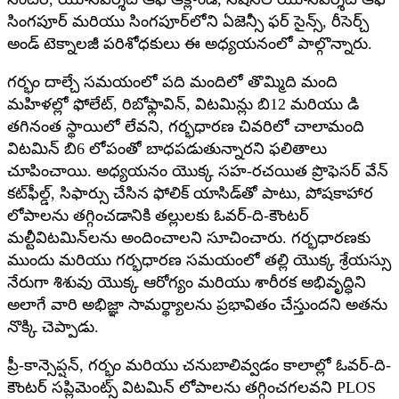
సింగపూర్ మరియు సింగపూర్‌లోని ఏజెన్సీ ఫర్ సైన్స్, రీసెర్చ్
అండ్ టెక్నాలజీ పరిశోధకులు ఈ అధ్యయనంలో పాల్గొన్నారు.
గర్భం దాల్చే సమయంలో పది మందిలో తొమ్మిది మంది
మహిళల్లో ఫోలేట్, రిబోఫ్లావిన్, విటమిన్లు బి12 మరియు డి
తగినంత స్థాయిలో లేవని, గర్భధారణ చివరిలో చాలామంది
విటమిన్ బి6 లోపంతో బాధపడుతున్నారని ఫలితాలు
చూపించాయి. అధ్యయనం యొక్క సహ-రచయిత ప్రొఫెసర్ వేన్
కట్‌ఫీల్డ్, సిఫార్సు చేసిన ఫోలిక్ యాసిడ్‌తో పాటు, పోషకాహార
లోపాలను తగ్గించడానికి తల్లులకు ఓవర్-ది-కౌంటర్
మల్టీవిటమిన్‌లను అందించాలని సూచించారు. గర్భధారణకు
ముందు మరియు గర్భధారణ సమయంలో తల్లి యొక్క శ్రేయస్సు
నేరుగా శిశువు యొక్క ఆరోగ్యం మరియు శారీరక అభివృద్ధిని
అలాగే వారి అభిజ్ఞా సామర్థ్యాలను ప్రభావితం చేస్తుందని అతను
నొక్కి చెప్పాడు.
ప్రీ-కాన్సెప్షన్, గర్భం మరియు చనుబాలివ్వడం కాలాల్లో ఓవర్-ది-
కౌంటర్ సప్లిమెంట్స్ విటమిన్ లోపాలను తగ్గించగలవని PLOS