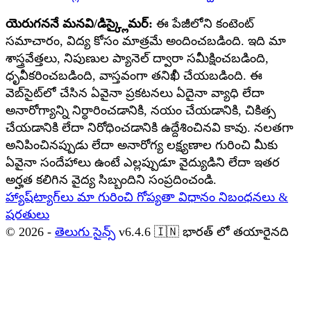
యెరుగననే మనవి/డిస్క్లైమర్:
ఈ పేజీలోని కంటెంట్
సమాచారం, విద్య కోసం మాత్రమే అందించబడింది. ఇది మా
శాస్త్రవేత్తలు, నిపుణుల ప్యానెల్ ద్వారా సమీక్షించబడింది,
ధృవీకరించబడింది, వాస్తవంగా తనిఖీ చేయబడింది. ఈ
వెబ్‌సైట్‌లో చేసిన ఏవైనా ప్రకటనలు ఏదైనా వ్యాధి లేదా
అనారోగ్యాన్ని నిర్ధారించడానికి, నయం చేయడానికి, చికిత్స
చేయడానికి లేదా నిరోధించడానికి ఉద్దేశించినవి కావు. నలతగా
అనిపించినప్పుడు లేదా అనారోగ్య లక్ష్యణాల గురించి మీకు
ఏవైనా సందేహాలు ఉంటే ఎల్లప్పుడూ వైద్యుడిని లేదా ఇతర
అర్హత కలిగిన వైద్య సిబ్బందిని సంప్రదించండి.
హ్యాష్‌ట్యాగ్‌లు
మా గురించి
గోప్యతా విధానం
నిబంధనలు &
షరతులు
© 2026 -
తెలుగు సైన్స్
v6.4.6
🇮🇳
భారత్ లో తయారైనది