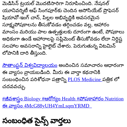
మెడిసిన్ ట్రయల్ మొదటిసారిగా నిరూపించింది. నేషనల్
యూనివర్శిటీ ఆఫ్ సింగపూర్‌కు చెందిన అసోసియేట్ ప్రొఫెసర్
షియావో-ఇంగ్ చాన్, పిల్లల అభివృద్ధికి అవసరమైన
సూక్ష్మపోషకాలను తీసుకోవడం తగ్గించడం వల్ల, ఆహారం
మాంసం మరియు పాల ఉత్పత్తులకు దూరంగా ఉంటే, పోషకాలు
అధికంగా ఉండే ఆహారాలపై సప్లిమెంట్ తీసుకోవడం లేదా నిర్దిష్ట
సలహాల అవసరాన్ని హైలైట్ చేశారు. పెరుగుతున్న విటమిన్
లోపానికి దారి తీస్తుంది.
సౌతాంప్టన్ విశ్వవిద్యాలయం
అందించిన సమాచారం ఆధారంగా
ఈ వ్యాసం వ్రాయబడింది.
మీరు ఈ వార్తా కథనానికి
సంబంధించిన పరిశోధనా పత్రాన్ని
PLOS Medicine
పత్రిక లో
చదవవచ్చు.
#జీవశాస్త్రం
Biology
#ఆరోగ్యం
Health
#పోషకాహారం
Nutrition
ఈ వ్యాసం
4McG88yUH4YmLsqmYRMD_
సంబంధిత సైన్స్ వార్తలు