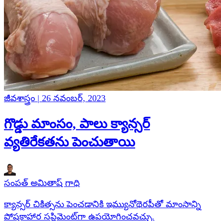
జీవశాస్త్రం | 26 నవంబర్, 2023
గొడ్డు మాంసం, పాలు క్యాన్సర్
వ్యతిరేకతను పెంచుతాయి
సంపత్ అమితాష్ గాధి
క్యాన్సర్ చికిత్సను పెంచడానికి ఇమ్యునోథెరపీతో మాంసాన్ని
పోషకాహార సప్లిమెంట్‌గా ఉపయోగించవచ్చు.