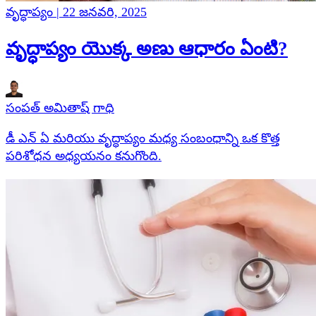
వృద్ధాప్యం | 22 జనవరి, 2025
వృద్ధాప్యం యొక్క అణు ఆధారం ఏంటి?
సంపత్ అమితాష్ గాధి
డీ ఎన్ ఏ మరియు వృద్ధాప్యం మధ్య సంబంధాన్ని ఒక కొత్త
పరిశోధన అధ్యయనం కనుగొంది.