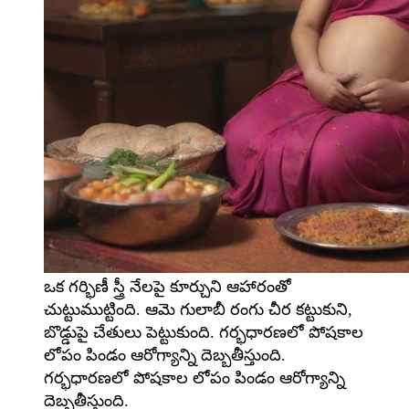
ఒక గర్భిణీ స్త్రీ నేలపై కూర్చుని ఆహారంతో
చుట్టుముట్టింది. ఆమె గులాబీ రంగు చీర కట్టుకుని,
బొడ్డుపై చేతులు పెట్టుకుంది. గర్భధారణలో పోషకాల
లోపం పిండం ఆరోగ్యాన్ని దెబ్బతీస్తుంది.
గర్భధారణలో పోషకాల లోపం పిండం ఆరోగ్యాన్ని
దెబ్బతీస్తుంది.