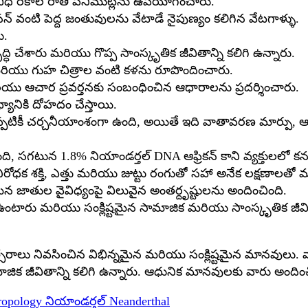
 వివిధ రకాల రాతి పనిముట్లను ఉపయోగించారు.
్ వంటి పెద్ద జంతువులను వేటాడే నైపుణ్యం కలిగిన వేటగాళ్ళు.
ు.
్ధి చేశారు మరియు గొప్ప సాంస్కృతిక జీవితాన్ని కలిగి ఉన్నారు.
మరియు గుహ చిత్రాల వంటి కళను రూపొందించారు.
ియు ఆచార ప్రవర్తనకు సంబంధించిన ఆధారాలను ప్రదర్శించారు.
ానికి దోహదం చేస్తాయి.
ప్పటికీ చర్చనీయాంశంగా ఉంది, అయితే ఇది వాతావరణ మార్పు
 సగటున 1.8% నియాండర్తల్ DNA ఆఫ్రికన్ కాని వ్యక్తులలో కన
రోధక శక్తి, ఎత్తు మరియు జుట్టు రంగుతో సహా అనేక లక్షణాలతో 
తుల వైవిధ్యంపై విలువైన అంతర్దృష్టులను అందించింది.
ఉంటారు మరియు సంక్లిష్టమైన సామాజిక మరియు సాంస్కృతిక జీవిత
రాలు నివసించిన విభిన్నమైన మరియు సంక్లిష్టమైన మానవులు. 
 జీవితాన్ని కలిగి ఉన్నారు. ఆధునిక మానవులకు వారు అందించి
ropology
నియాండర్తల్
Neanderthal