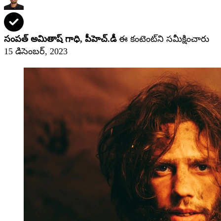
సంపత్ అమితాష్ గాధి, పీహెచ్‌.డీ
ఈ కంటెంట్‌ని సమీక్షించారు
15 డిసెంబర్, 2023