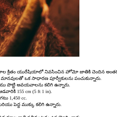
సరాల క్రితం యురేషియాలో నివసించిన హోమో జాతికి చెందిన అంత
ిక మానవులతో ఒక సాధారణ పూర్వీకులను పంచుకున్నారు.
యు పొట్టి అవయవాలను కలిగి ఉన్నారు.
వారికి 155 cm (5 ft 1 in).
గటు 1,450 cc.
యు పెద్ద ముక్కు కలిగి ఉన్నారు.