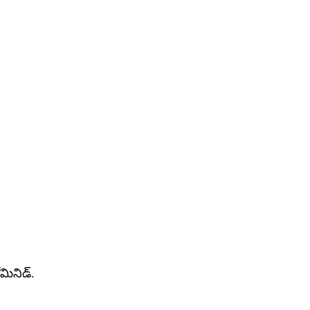
మినిడ్.