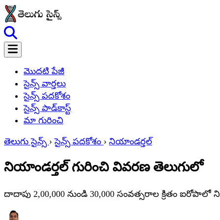
మొదటి పేజీ
సైన్స్ వార్తలు
సైన్స్ పదకోశం
సైన్స్ పాడ్‌కాస్ట్
మా గురించి
తెలుగు సైన్స్
›
సైన్స్ పదకోశం
›
నియాండర్తల్
నియాండర్తల్ గురించి వివరణ తెలుగులో
దాదాపు 2,00,000 నుండి 30,000 సంవత్సరాల క్రితం ఐరోపాలో న