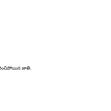
రించిపోయిన జాతి.