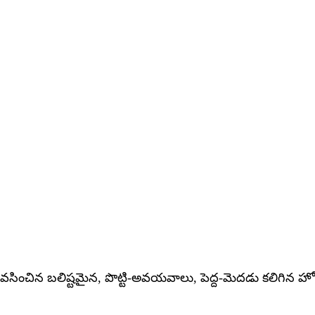
ివసించిన బలిష్టమైన, పొట్టి-అవయవాలు, పెద్ద-మెదడు కలిగిన హో