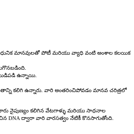
, ఆధునిక మానవులతో పోటీ మరియు వ్యాధి వంటి అంశాల కలయిక
ుగొనబడింది.
ముడిపడి ఉన్నాయి.
ాన్ని కలిగి ఉన్నారు. వారి అంతరించిపోవడం మానవ చరిత్రలో
వారు నైపుణ్యం కలిగిన వేటగాళ్ళు మరియు సాధనాల
న DNA ద్వారా వారి వారసత్వం నేటికీ కొనసాగుతోంది.