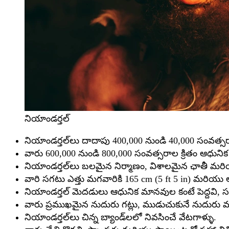
నియాండర్తల్
నియాండర్తల్‌లు దాదాపు 400,000 నుండి 40,000 సంవత్
వారు 600,000 నుండి 800,000 సంవత్సరాల క్రితం ఆధున
నియాండర్తల్‌లు బలమైన నిర్మాణం, విశాలమైన ఛాతీ మరి
వారి సగటు ఎత్తు మగవారికి 165 cm (5 ft 5 in) మరియు ఆడ
నియాండర్తల్ మెదడులు ఆధునిక మానవుల కంటే పెద్దవి, స
వారు ప్రముఖమైన నుదురు గట్లు, ముడుచుకునే నుదురు మరి
నియాండర్తల్‌లు చిన్న బ్యాండ్‌లలో నివసించే వేటగాళ్ళు.