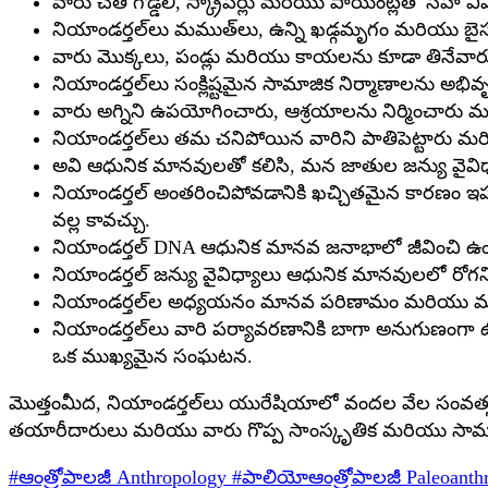
వారు చేతి గొడ్డలి, స్క్రాపర్లు మరియు పాయింట్లతో సహా
నియాండర్తల్‌లు మముత్‌లు, ఉన్ని ఖడ్గమృగం మరియు బైసన
వారు మొక్కలు, పండ్లు మరియు కాయలను కూడా తినేవార
నియాండర్తల్‌లు సంక్లిష్టమైన సామాజిక నిర్మాణాలను అభివృద
వారు అగ్నిని ఉపయోగించారు, ఆశ్రయాలను నిర్మించారు 
నియాండర్తల్‌లు తమ చనిపోయిన వారిని పాతిపెట్టారు మర
అవి ఆధునిక మానవులతో కలిసి, మన జాతుల జన్యు వైవిధ్య
నియాండర్తల్ అంతరించిపోవడానికి ఖచ్చితమైన కారణం ఇ
వల్ల కావచ్చు.
నియాండర్తల్ DNA ఆధునిక మానవ జనాభాలో జీవించి ఉంది,
నియాండర్తల్ జన్యు వైవిధ్యాలు ఆధునిక మానవులలో రోగని
నియాండర్తల్‌ల అధ్యయనం మానవ పరిణామం మరియు మన జా
నియాండర్తల్‌లు వారి పర్యావరణానికి బాగా అనుగుణంగా 
ఒక ముఖ్యమైన సంఘటన.
మొత్తంమీద, నియాండర్తల్‌లు యురేషియాలో వందల వేల సంవత్స
తయారీదారులు మరియు వారు గొప్ప సాంస్కృతిక మరియు సామాజిక
#ఆంత్రోపాలజీ
Anthropology
#పాలియోఆంత్రోపాలజీ
Paleoanth