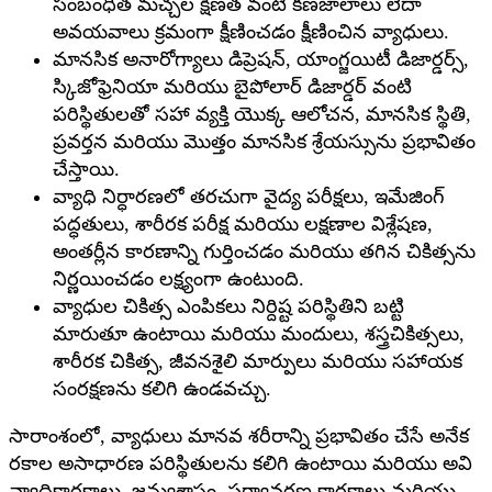
సంబంధిత మచ్చల క్షీణత వంటి కణజాలాలు లేదా
అవయవాలు క్రమంగా క్షీణించడం క్షీణించిన వ్యాధులు.
మానసిక అనారోగ్యాలు డిప్రెషన్, యాంగ్జయిటీ డిజార్డర్స్,
స్కిజోఫ్రెనియా మరియు బైపోలార్ డిజార్డర్ వంటి
పరిస్థితులతో సహా వ్యక్తి యొక్క ఆలోచన, మానసిక స్థితి,
ప్రవర్తన మరియు మొత్తం మానసిక శ్రేయస్సును ప్రభావితం
చేస్తాయి.
వ్యాధి నిర్ధారణలో తరచుగా వైద్య పరీక్షలు, ఇమేజింగ్
పద్ధతులు, శారీరక పరీక్ష మరియు లక్షణాల విశ్లేషణ,
అంతర్లీన కారణాన్ని గుర్తించడం మరియు తగిన చికిత్సను
నిర్ణయించడం లక్ష్యంగా ఉంటుంది.
వ్యాధుల చికిత్స ఎంపికలు నిర్దిష్ట పరిస్థితిని బట్టి
మారుతూ ఉంటాయి మరియు మందులు, శస్త్రచికిత్సలు,
శారీరక చికిత్స, జీవనశైలి మార్పులు మరియు సహాయక
సంరక్షణను కలిగి ఉండవచ్చు.
సారాంశంలో, వ్యాధులు మానవ శరీరాన్ని ప్రభావితం చేసే అనేక
రకాల అసాధారణ పరిస్థితులను కలిగి ఉంటాయి మరియు అవి
వ్యాధికారకాలు, జన్యుశాస్త్రం, పర్యావరణ కారకాలు మరియు