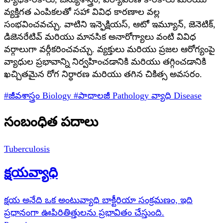
వ్యక్తిగత ఎంపికలతో సహా వివిధ కారణాల వల్ల
సంభవించవచ్చు. వాటిని ఇన్ఫెక్షియస్, ఆటో ఇమ్యూన్, జెనెటిక్,
డిజెనరేటివ్ మరియు మానసిక అనారోగ్యాలు వంటి వివిధ
వర్గాలుగా వర్గీకరించవచ్చు. వ్యక్తులు మరియు ప్రజల ఆరోగ్యంపై
వ్యాధుల ప్రభావాన్ని నిర్వహించడానికి మరియు తగ్గించడానికి
ఖచ్చితమైన రోగ నిర్ధారణ మరియు తగిన చికిత్స అవసరం.
#జీవశాస్త్రం
Biology
#పాథాలజీ
Pathology
వ్యాధి
Disease
సంబంధిత పదాలు
Tuberculosis
క్షయవ్యాధి
క్షయ అనేది ఒక అంటువ్యాధి బాక్టీరియా సంక్రమణం, ఇది
ప్రధానంగా ఊపిరితిత్తులను ప్రభావితం చేస్తుంది.