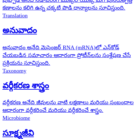
కణాలను కలిగి ఉన్న చక్కటి పొడి ధాన్యాలను సూచిస్తుంది.
Translation
అనువాదం
అనువాదం అనేది మెసెంజర్ RNA (mRNA)లో ఎన్‌కోడ్
చేయబడిన సమాచారం ఆధారంగా ప్రోటీన్‌లను సంశ్లేషణ చేసే
ప్రక్రియను సూచిస్తుంది.
Taxonomy
వర్గీకరణ శాస్త్రం
వర్గీకరణ అనేది జీవులను వాటి లక్షణాలు మరియు సంబంధాల
ఆధారంగా వర్గీకరించే మరియు వర్గీకరించే శాస్త్రం.
Microbiome
సూక్ష్మజీవి