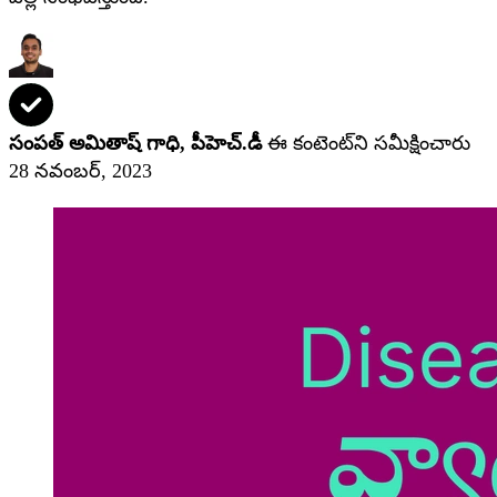
సంపత్ అమితాష్ గాధి, పీహెచ్‌.డీ
ఈ కంటెంట్‌ని సమీక్షించారు
28 నవంబర్, 2023