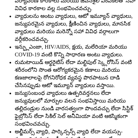
పర్యావరణ కారకాలు మరియు జీవనశైలి ఎంపికలతో సహా
వివిధ కారకాల వల్ల సంభవించవచ్చు.
వ్యాధులను అంటు వ్యాధులు, ఆటో ఇమ్యూన్ వ్యాధులు,
జన్యుపరమైన వ్యాధులు, క్షీణించిన వ్యాధులు, మానసిక
వ్యాధులు మరియు మరెన్నో సహా వివిధ వర్గాలుగా
వర్గీకరించవచ్చు.
ఇన్ఫ్లుఎంజా, HIV/AIDS, క్షయ, మలేరియా మరియు
COVID-19 వంటి కొన్ని సాధారణ అంటు వ్యాధులు.
రుమటాయిడ్ ఆర్థరైటిస్ లేదా మల్టిపుల్ స్క్లెరోసిస్ వంటి
శరీరంలోని సొంత ఆరోగ్యకరమైన కణాలు మరియు
కణజాలాలపై రోగనిరోధక వ్యవస్థ పొరపాటున దాడి
చేసినప్పుడు ఆటో ఇమ్యూన్ వ్యాధులు వస్తాయి.
జన్యుసంబంధ వ్యాధులు ఉత్పరివర్తనలు లేదా
జన్యువులలో మార్పుల వలన సంభవిస్తాయి మరియు
తల్లిదండ్రుల నుండి వారసత్వంగా పొందవచ్చు లేదా సిస్టిక్
ఫైబ్రోసిస్ లేదా సికిల్ సెల్ అనీమియా వంటి ఆకస్మికంగా
సంభవించవచ్చు.
అల్జీమర్స్ వ్యాధి, పార్కిన్సన్స్ వ్యాధి లేదా వయస్సు-