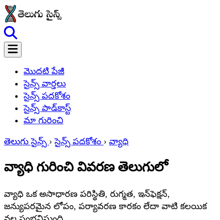
మొదటి పేజీ
సైన్స్ వార్తలు
సైన్స్ పదకోశం
సైన్స్ పాడ్‌కాస్ట్
మా గురించి
తెలుగు సైన్స్
›
సైన్స్ పదకోశం
›
వ్యాధి
వ్యాధి గురించి వివరణ తెలుగులో
వ్యాధి ఒక అసాధారణ పరిస్థితి, రుగ్మత, ఇన్‌ఫెక్షన్,
జన్యుపరమైన లోపం, పర్యావరణ కారకం లేదా వాటి కలయిక
వల్ల సంభవిస్తుంది.