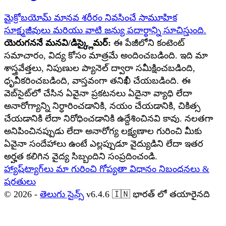
మైక్రోబయోమ్ మానవ శరీరం నివసించే సామూహిక
సూక్ష్మజీవులు మరియు వాటి జన్యు పదార్థాన్ని సూచిస్తుంది.
యెరుగననే మనవి/డిస్క్లైమర్:
ఈ పేజీలోని కంటెంట్
సమాచారం, విద్య కోసం మాత్రమే అందించబడింది. ఇది మా
శాస్త్రవేత్తలు, నిపుణుల ప్యానెల్ ద్వారా సమీక్షించబడింది,
ధృవీకరించబడింది, వాస్తవంగా తనిఖీ చేయబడింది. ఈ
వెబ్‌సైట్‌లో చేసిన ఏవైనా ప్రకటనలు ఏదైనా వ్యాధి లేదా
అనారోగ్యాన్ని నిర్ధారించడానికి, నయం చేయడానికి, చికిత్స
చేయడానికి లేదా నిరోధించడానికి ఉద్దేశించినవి కావు. నలతగా
అనిపించినప్పుడు లేదా అనారోగ్య లక్ష్యణాల గురించి మీకు
ఏవైనా సందేహాలు ఉంటే ఎల్లప్పుడూ వైద్యుడిని లేదా ఇతర
అర్హత కలిగిన వైద్య సిబ్బందిని సంప్రదించండి.
హ్యాష్‌ట్యాగ్‌లు
మా గురించి
గోప్యతా విధానం
నిబంధనలు &
షరతులు
© 2026 -
తెలుగు సైన్స్
v6.4.6
🇮🇳
భారత్ లో తయారైనది