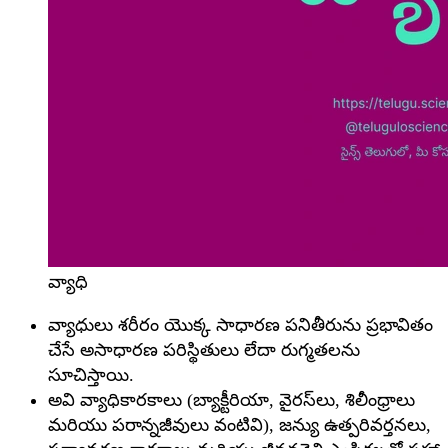
వ్యాధి
వ్యాధులు శరీరం యొక్క సాధారణ పనితీరును ప్రభావితం
చేసే అసాధారణ పరిస్థితులు లేదా రుగ్మతలను
సూచిస్తాయి.
అవి వ్యాధికారకాలు (బ్యాక్టీరియా, వైరస్‌లు, శిలీంధ్రాలు
మరియు పరాన్నజీవులు వంటివి), జన్యు ఉత్పరివర్తనలు,