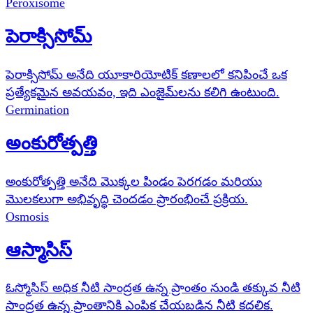
Peroxisome
పెరాక్సిసోమ్
పెరాక్సిసోమ్ అనేది యూకారియోటిక్ కణాలలో కనిపించే ఒక
ప్రత్యేకమైన అవయవం, ఇది ఎంజైమ్‌లను కలిగి ఉంటుంది.
Germination
అంకురోత్పత్తి
అంకురోత్పత్తి అనేది మొక్కల పిండం పెరగడం మరియు
మొలకలుగా అభివృద్ధి చెందడం ప్రారంభించే ప్రక్రియ.
Osmosis
ఆస్మాసిస్
ఓస్మోసిస్ అధిక నీటి సాంద్రత ఉన్న ప్రాంతం నుండి తక్కువ నీటి
సాంద్రత ఉన్న ప్రాంతానికి ఎంపిక చేయబడిన నీటి కదలిక.