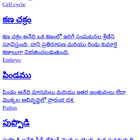
Cell cycle
కణ చక్రం
కణ చక్రం అనేది ఒక కణంలో జరిగే సంఘటనల శ్రేణిని
సూచిస్తుంది, దాని ప్రతిరూపణ మరియు రెండు కుమార్తె
కణాలుగా విభజించబడుతుంది.
Embryo
పిండము
పిండం అనేది మానవులు మరియు ఇతర జంతువులు లేదా
మొక్కల అభివృద్ధిలో ప్రారంభ దశ.
Pollen
పుప్పొడి
పుప్పొడి అనేది సీడ్-బేరింగ్ మొక్కల యొక్క మగ పునరుత్పత్తి