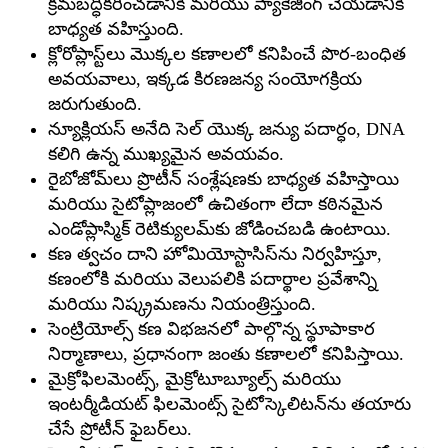
క్రమబద్ధీకరించడానికి మరియు ప్యాకేజింగ్ చేయడానికి
బాధ్యత వహిస్తుంది.
క్లోరోప్లాస్ట్‌లు మొక్కల కణాలలో కనిపించే పొర-బంధిత
అవయవాలు, ఇక్కడ కిరణజన్య సంయోగక్రియ
జరుగుతుంది.
న్యూక్లియస్ అనేది సెల్ యొక్క జన్యు పదార్ధం, DNA
కలిగి ఉన్న ముఖ్యమైన అవయవం.
రైబోజోమ్‌లు ప్రొటీన్ సంశ్లేషణకు బాధ్యత వహిస్తాయి
మరియు సైటోప్లాజంలో ఉచితంగా లేదా కఠినమైన
ఎండోప్లాస్మిక్ రెటిక్యులమ్‌కు జోడించబడి ఉంటాయి.
కణ త్వచం దాని హోమియోస్టాసిస్‌ను నిర్వహిస్తూ,
కణంలోకి మరియు వెలుపలికి పదార్థాల ప్రవేశాన్ని
మరియు నిష్క్రమణను నియంత్రిస్తుంది.
సెంట్రియోల్స్ కణ విభజనలో పాల్గొన్న స్థూపాకార
నిర్మాణాలు, ప్రధానంగా జంతు కణాలలో కనిపిస్తాయి.
మైక్రోఫిలమెంట్స్, మైక్రోటూబ్యూల్స్ మరియు
ఇంటర్మీడియట్ ఫిలమెంట్స్ సైటోస్కెలిటన్‌ను తయారు
చేసే ప్రోటీన్ ఫైబర్‌లు.