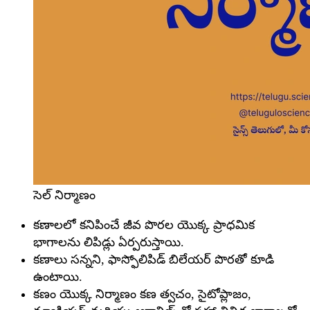
సెల్ నిర్మాణం
కణాలలో కనిపించే జీవ పొరల యొక్క ప్రాధమిక
భాగాలను లిపిడ్లు ఏర్పరుస్తాయి.
కణాలు సన్నని, ఫాస్ఫోలిపిడ్ బిలేయర్ పొరతో కూడి
ఉంటాయి.
కణం యొక్క నిర్మాణం కణ త్వచం, సైటోప్లాజం,