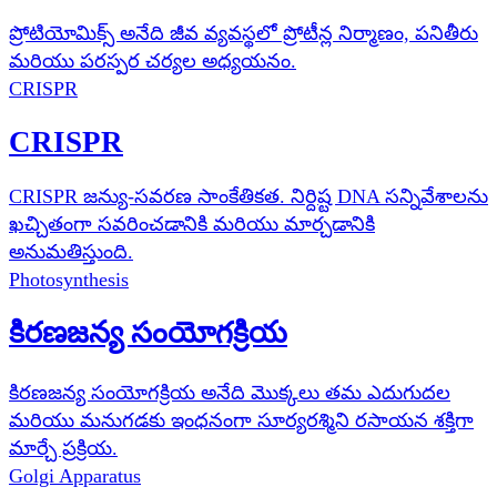
ప్రోటియోమిక్స్ అనేది జీవ వ్యవస్థలో ప్రోటీన్ల నిర్మాణం, పనితీరు
మరియు పరస్పర చర్యల అధ్యయనం.
CRISPR
CRISPR
CRISPR జన్యు-సవరణ సాంకేతికత. నిర్దిష్ట DNA సన్నివేశాలను
ఖచ్చితంగా సవరించడానికి మరియు మార్చడానికి
అనుమతిస్తుంది.
Photosynthesis
కిరణజన్య సంయోగక్రియ
కిరణజన్య సంయోగక్రియ అనేది మొక్కలు తమ ఎదుగుదల
మరియు మనుగడకు ఇంధనంగా సూర్యరశ్మిని రసాయన శక్తిగా
మార్చే ప్రక్రియ.
Golgi Apparatus