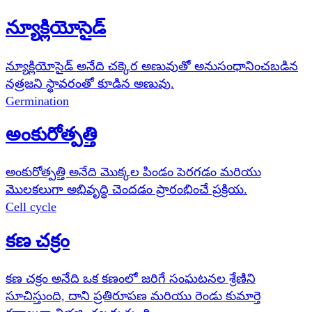
న్యూక్లియోసైడ్
న్యూక్లియోసైడ్ అనేది చక్కెర అణువుతో అనుసంధానించబడిన
నత్రజని స్థావరంతో కూడిన అణువు.
Germination
అంకురోత్పత్తి
అంకురోత్పత్తి అనేది మొక్కల పిండం పెరగడం మరియు
మొలకలుగా అభివృద్ధి చెందడం ప్రారంభించే ప్రక్రియ.
Cell cycle
కణ చక్రం
కణ చక్రం అనేది ఒక కణంలో జరిగే సంఘటనల శ్రేణిని
సూచిస్తుంది, దాని ప్రతిరూపణ మరియు రెండు కుమార్తె