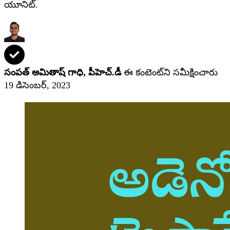
యూనిట్.
సంపత్ అమితాష్ గాధి, పీహెచ్‌.డీ
ఈ కంటెంట్‌ని సమీక్షించారు
19 డిసెంబర్, 2023