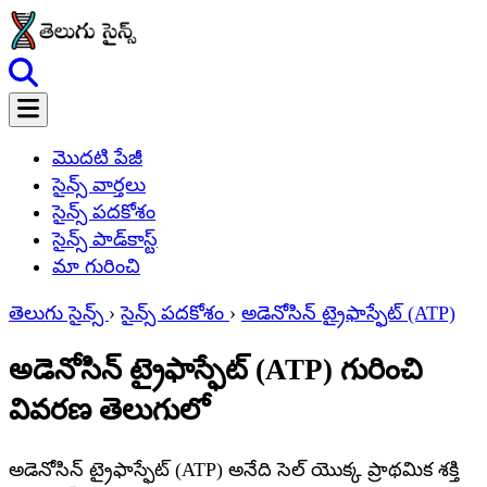
మొదటి పేజీ
సైన్స్ వార్తలు
సైన్స్ పదకోశం
సైన్స్ పాడ్‌కాస్ట్
మా గురించి
తెలుగు సైన్స్
›
సైన్స్ పదకోశం
›
అడెనోసిన్ ట్రైఫాస్ఫేట్ (ATP)
అడెనోసిన్ ట్రైఫాస్ఫేట్ (ATP) గురించి
వివరణ తెలుగులో
అడెనోసిన్ ట్రైఫాస్ఫేట్ (ATP) అనేది సెల్ యొక్క ప్రాథమిక శక్తి