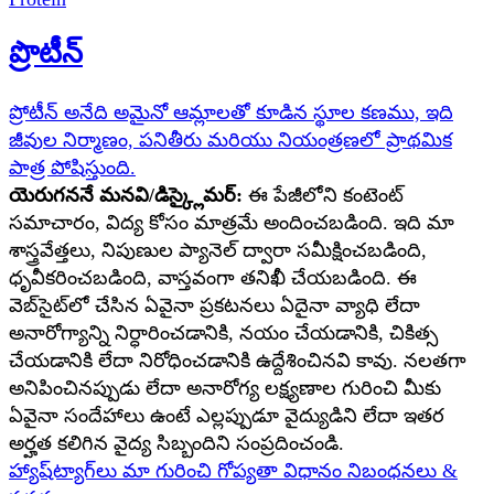
ప్రొటీన్
ప్రోటీన్ అనేది అమైనో ఆమ్లాలతో కూడిన స్థూల కణము, ఇది
జీవుల నిర్మాణం, పనితీరు మరియు నియంత్రణలో ప్రాథమిక
పాత్ర పోషిస్తుంది.
యెరుగననే మనవి/డిస్క్లైమర్:
ఈ పేజీలోని కంటెంట్
సమాచారం, విద్య కోసం మాత్రమే అందించబడింది. ఇది మా
శాస్త్రవేత్తలు, నిపుణుల ప్యానెల్ ద్వారా సమీక్షించబడింది,
ధృవీకరించబడింది, వాస్తవంగా తనిఖీ చేయబడింది. ఈ
వెబ్‌సైట్‌లో చేసిన ఏవైనా ప్రకటనలు ఏదైనా వ్యాధి లేదా
అనారోగ్యాన్ని నిర్ధారించడానికి, నయం చేయడానికి, చికిత్స
చేయడానికి లేదా నిరోధించడానికి ఉద్దేశించినవి కావు. నలతగా
అనిపించినప్పుడు లేదా అనారోగ్య లక్ష్యణాల గురించి మీకు
ఏవైనా సందేహాలు ఉంటే ఎల్లప్పుడూ వైద్యుడిని లేదా ఇతర
అర్హత కలిగిన వైద్య సిబ్బందిని సంప్రదించండి.
హ్యాష్‌ట్యాగ్‌లు
మా గురించి
గోప్యతా విధానం
నిబంధనలు &