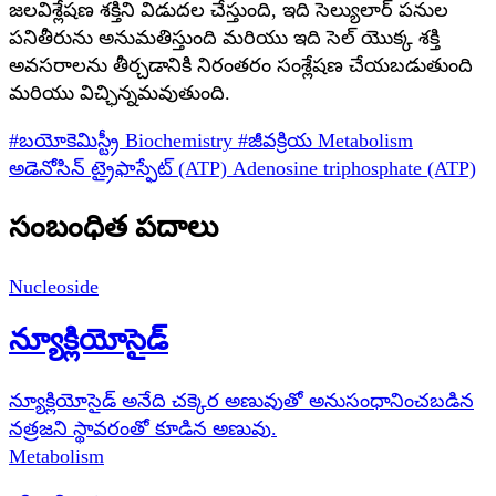
జలవిశ్లేషణ శక్తిని విడుదల చేస్తుంది, ఇది సెల్యులార్ పనుల
పనితీరును అనుమతిస్తుంది మరియు ఇది సెల్ యొక్క శక్తి
అవసరాలను తీర్చడానికి నిరంతరం సంశ్లేషణ చేయబడుతుంది
మరియు విచ్ఛిన్నమవుతుంది.
#బయోకెమిస్ట్రీ
Biochemistry
#జీవక్రియ
Metabolism
అడెనోసిన్ ట్రైఫాస్ఫేట్ (ATP)
Adenosine triphosphate (ATP)
సంబంధిత పదాలు
Nucleoside
న్యూక్లియోసైడ్
న్యూక్లియోసైడ్ అనేది చక్కెర అణువుతో అనుసంధానించబడిన
నత్రజని స్థావరంతో కూడిన అణువు.
Metabolism