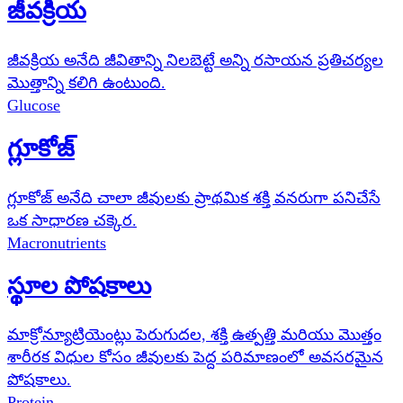
జీవక్రియ
జీవక్రియ అనేది జీవితాన్ని నిలబెట్టే అన్ని రసాయన ప్రతిచర్యల
మొత్తాన్ని కలిగి ఉంటుంది.
Glucose
గ్లూకోజ్
గ్లూకోజ్ అనేది చాలా జీవులకు ప్రాథమిక శక్తి వనరుగా పనిచేసే
ఒక సాధారణ చక్కెర.
Macronutrients
స్థూల పోషకాలు
మాక్రోన్యూట్రియెంట్లు పెరుగుదల, శక్తి ఉత్పత్తి మరియు మొత్తం
శారీరక విధుల కోసం జీవులకు పెద్ద పరిమాణంలో అవసరమైన
పోషకాలు.
Protein