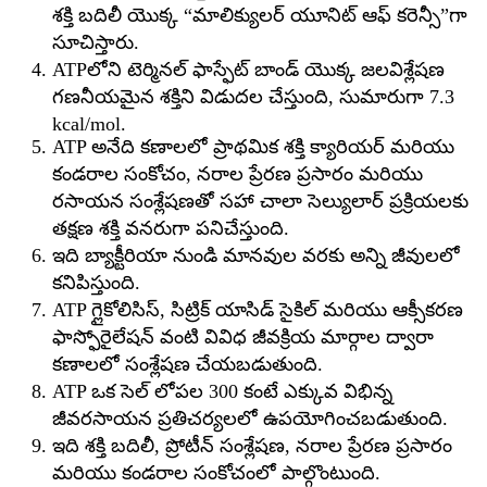
శక్తి బదిలీ యొక్క “మాలిక్యులర్ యూనిట్ ఆఫ్ కరెన్సీ”గా
సూచిస్తారు.
ATPలోని టెర్మినల్ ఫాస్ఫేట్ బాండ్ యొక్క జలవిశ్లేషణ
గణనీయమైన శక్తిని విడుదల చేస్తుంది, సుమారుగా 7.3
kcal/mol.
ATP అనేది కణాలలో ప్రాథమిక శక్తి క్యారియర్ మరియు
కండరాల సంకోచం, నరాల ప్రేరణ ప్రసారం మరియు
రసాయన సంశ్లేషణతో సహా చాలా సెల్యులార్ ప్రక్రియలకు
తక్షణ శక్తి వనరుగా పనిచేస్తుంది.
ఇది బ్యాక్టీరియా నుండి మానవుల వరకు అన్ని జీవులలో
కనిపిస్తుంది.
ATP గ్లైకోలిసిస్, సిట్రిక్ యాసిడ్ సైకిల్ మరియు ఆక్సీకరణ
ఫాస్ఫోరైలేషన్ వంటి వివిధ జీవక్రియ మార్గాల ద్వారా
కణాలలో సంశ్లేషణ చేయబడుతుంది.
ATP ఒక సెల్ లోపల 300 కంటే ఎక్కువ విభిన్న
జీవరసాయన ప్రతిచర్యలలో ఉపయోగించబడుతుంది.
ఇది శక్తి బదిలీ, ప్రోటీన్ సంశ్లేషణ, నరాల ప్రేరణ ప్రసారం
మరియు కండరాల సంకోచంలో పాల్గొంటుంది.