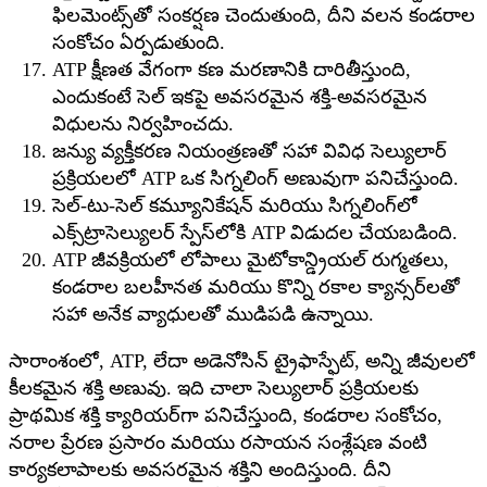
ఫిలమెంట్స్‌తో సంకర్షణ చెందుతుంది, దీని వలన కండరాల
సంకోచం ఏర్పడుతుంది.
ATP క్షీణత వేగంగా కణ మరణానికి దారితీస్తుంది,
ఎందుకంటే సెల్ ఇకపై అవసరమైన శక్తి-అవసరమైన
విధులను నిర్వహించదు.
జన్యు వ్యక్తీకరణ నియంత్రణతో సహా వివిధ సెల్యులార్
ప్రక్రియలలో ATP ఒక సిగ్నలింగ్ అణువుగా పనిచేస్తుంది.
సెల్-టు-సెల్ కమ్యూనికేషన్ మరియు సిగ్నలింగ్‌లో
ఎక్స్‌ట్రాసెల్యులర్ స్పేస్‌లోకి ATP విడుదల చేయబడింది.
ATP జీవక్రియలో లోపాలు మైటోకాన్డ్రియల్ రుగ్మతలు,
కండరాల బలహీనత మరియు కొన్ని రకాల క్యాన్సర్‌లతో
సహా అనేక వ్యాధులతో ముడిపడి ఉన్నాయి.
సారాంశంలో, ATP, లేదా అడెనోసిన్ ట్రైఫాస్ఫేట్, అన్ని జీవులలో
కీలకమైన శక్తి అణువు. ఇది చాలా సెల్యులార్ ప్రక్రియలకు
ప్రాథమిక శక్తి క్యారియర్‌గా పనిచేస్తుంది, కండరాల సంకోచం,
నరాల ప్రేరణ ప్రసారం మరియు రసాయన సంశ్లేషణ వంటి
కార్యకలాపాలకు అవసరమైన శక్తిని అందిస్తుంది. దీని