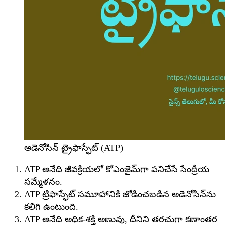
అడెనోసిన్ ట్రైఫాస్ఫేట్ (ATP)
ATP అనేది జీవక్రియలో కోఎంజైమ్‌గా పనిచేసే సేంద్రీయ
సమ్మేళనం.
ATP ట్రిఫాస్ఫేట్ సమూహానికి జోడించబడిన అడెనోసిన్‌ను
కలిగి ఉంటుంది.
ATP అనేది అధిక-శక్తి అణువు, దీనిని తరచుగా కణాంతర