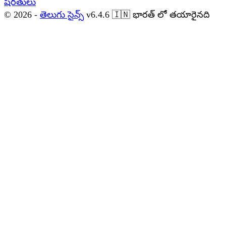
షరతులు
© 2026 -
తెలుగు సైన్స్
v6.4.6
🇮🇳
భారత్ లో తయారైనది