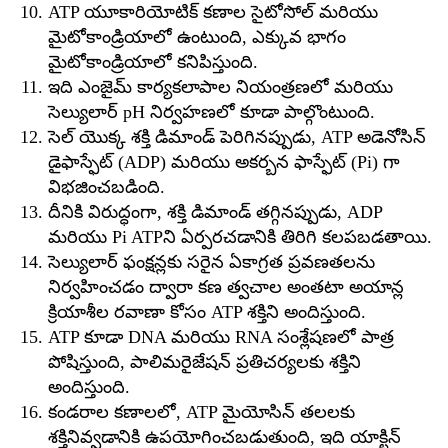
ATP యూకారియోటిక్ కణాల సైటోసోల్ మరియు
మైటోకాండ్రియాలో ఉంటుంది, ఎక్కువ భాగం
మైటోకాండ్రియాలో కనిపిస్తుంది.
ఇది ఎంజైమ్ కార్యకలాపాల నియంత్రణలో మరియు
సెల్యులార్ pH నిర్వహణలో కూడా పాల్గొంటుంది.
సెల్ యొక్క శక్తి డిమాండ్ పెరిగినప్పుడు, ATP అడెనోసిన్
డైఫాస్ఫేట్ (ADP) మరియు అకర్బన ఫాస్ఫేట్ (Pi) గా
విభజించబడింది.
దీనికి విరుద్ధంగా, శక్తి డిమాండ్ తగ్గినప్పుడు, ADP
మరియు Pi ATPని ఏర్పరచడానికి తిరిగి కలపబడతాయి.
సెల్యులార్ ఫంక్షన్లకు సరైన ఏకాగ్రత ప్రవణతలను
నిర్వహించడం ద్వారా కణ త్వచాల అంతటా అయాన్ల
క్రియాశీల రవాణా కోసం ATP శక్తిని అందిస్తుంది.
ATP కూడా DNA మరియు RNA సంశ్లేషణలో పాత్ర
పోషిస్తుంది, పాలిమరైజేషన్ ప్రతిచర్యలకు శక్తిని
అందిస్తుంది.
కండరాల కణాలలో, ATP మైయోసిన్ తలలకు
శక్తినివ్వడానికి ఉపయోగించబడుతుంది, ఇది యాక్టిన్