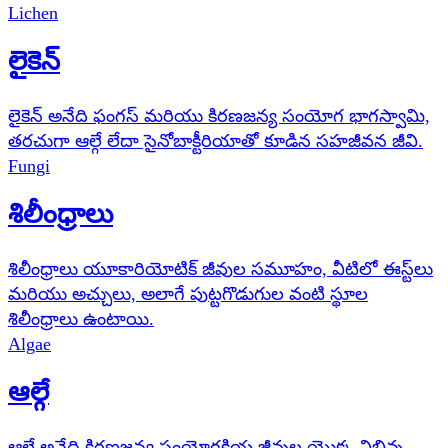
Lichen
లైకెన్
లైకెన్ అనేది ఫంగస్ మరియు కిరణజన్య సంయోగ భాగస్వామి,
తరచుగా ఆల్గే లేదా సైనోబాక్టీరియాతో కూడిన సహజీవన జీవి.
Fungi
శిలీంధ్రాలు
శిలీంధ్రాలు యూకారియోటిక్ జీవుల సమూహం, వీటిలో ఈస్ట్‌లు
మరియు అచ్చులు, అలాగే పుట్టగొడుగుల వంటి స్థూల
శిలీంధ్రాలు ఉంటాయి.
Algae
ఆల్గే
ఆల్గే అనేది కిరణజన్య సంయోగక్రియ జీవుల యొక్క విభిన్న