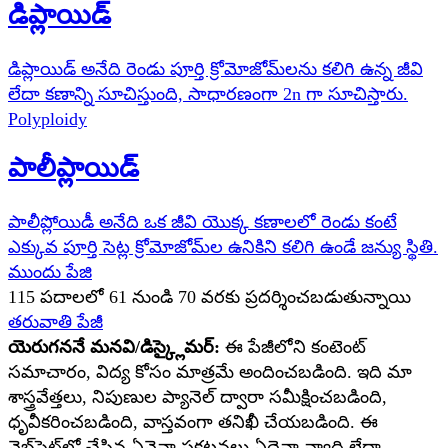
డిప్లాయిడ్
డిప్లాయిడ్ అనేది రెండు పూర్తి క్రోమోజోమ్‌లను కలిగి ఉన్న జీవి
లేదా కణాన్ని సూచిస్తుంది, సాధారణంగా 2n గా సూచిస్తారు.
Polyploidy
పాలీప్లాయిడ్
పాలీప్లోయిడీ అనేది ఒక జీవి యొక్క కణాలలో రెండు కంటే
ఎక్కువ పూర్తి సెట్ల క్రోమోజోమ్‌ల ఉనికిని కలిగి ఉండే జన్యు స్థితి.
ముందు పేజి
115
పదాలలో
61
నుండి
70
వరకు ప్రదర్శించబడుతున్నాయి
తరువాతి పేజీ
యెరుగననే మనవి/డిస్క్లైమర్:
ఈ పేజీలోని కంటెంట్
సమాచారం, విద్య కోసం మాత్రమే అందించబడింది. ఇది మా
శాస్త్రవేత్తలు, నిపుణుల ప్యానెల్ ద్వారా సమీక్షించబడింది,
ధృవీకరించబడింది, వాస్తవంగా తనిఖీ చేయబడింది. ఈ
వెబ్‌సైట్‌లో చేసిన ఏవైనా ప్రకటనలు ఏదైనా వ్యాధి లేదా