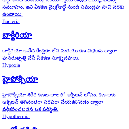
సమూహం, ఇవి ఏకకణ మైక్రోఅల్గే నుండి సముద్రపు పాచి వరకు
ఉంటాయి.
Bacteria
బాక్టీరియా
బాక్టీరియా అనేది కేంద్రకం లేని మరియు కణ విభజన ద్వారా
పునరుత్పత్తి చేసే ఏకకణ సూక్ష్మజీవులు.
Hypoxia
హైపోక్సియా
హైపోక్సియా శరీర కణజాలాలలో ఆక్సిజన్ లోపం. కణాలకు
ఆక్సిజన్ తగినంతగా సరఫరా చేయకపోవడం ద్వారా
వర్గీకరించబడిన ఒక పరిస్థితి.
Hypothermia