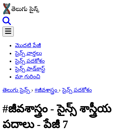
మొదటి పేజీ
సైన్స్ వార్తలు
సైన్స్ పదకోశం
సైన్స్ పాడ్‌కాస్ట్
మా గురించి
తెలుగు సైన్స్
›
#జీవశాస్త్రం
›
సైన్స్ పదకోశం
#జీవశాస్త్రం - సైన్స్ శాస్త్రీయ
పదాలు - పేజీ 7