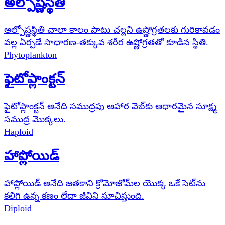
అల్పోష్ణస్థితి
అల్పోష్ణస్థితి చాలా కాలం పాటు చల్లని ఉష్ణోగ్రతలకు గురికావడం
వల్ల ఏర్పడే సాధారణ-తక్కువ శరీర ఉష్ణోగ్రతతో కూడిన స్థితి.
Phytoplankton
ఫైటోప్లాంక్టన్
ఫైటోప్లాంక్టన్ అనేది సముద్రపు ఆహార వెబ్‌కు ఆధారమైన సూక్ష్మ
సముద్ర మొక్కలు.
Haploid
హాప్లోయిడ్
హాప్లోయిడ్ అనేది జతకాని క్రోమోజోమ్‌ల యొక్క ఒకే సెట్‌ను
కలిగి ఉన్న కణం లేదా జీవిని సూచిస్తుంది.
Diploid