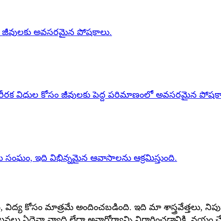
ంలో జీవులకు అవసరమైన పోషకాలు.
్తం శారీరక విధుల కోసం జీవులకు పెద్ద పరిమాణంలో అవసరమైన పోషక
సంఘం, ఇది విభిన్నమైన ఆవాసాలను ఆక్రమిస్తుంది.
ిద్య కోసం మాత్రమే అందించబడింది. ఇది మా శాస్త్రవేత్తలు, నిపు
నలు ఏదైనా వ్యాధి లేదా అనారోగ్యాన్ని నిర్ధారించడానికి, నయం చేయ