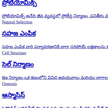
ప్రోటియోమిక్స్
ప్రోటియోమిక్స్ అనేది జీవ వ్యవస్థలో ప్రోటీన్ల నిర్మాణం, పన
Natural Selection
సహజ ఎంపిక
సహజ ఎంపిక వారి పర్యావరణానికి బాగా సరిపోయే లక్షణాలను 
Cell Structure
సెల్ నిర్మాణం
కణ నిర్మాణం ఒక కణంలోని వివిధ అవయవాలు మరియు భాగాలను దా
Osmosis
ఆస్మాసిస్