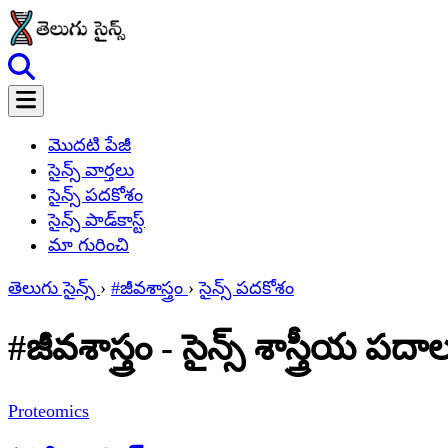
మొదటి పేజీ
సైన్స్ వార్తలు
సైన్స్ పదకోశం
సైన్స్ పాడ్‌కాస్ట్
మా గురించి
తెలుగు సైన్స్
›
#జీవశాస్త్రం
›
సైన్స్ పదకోశం
#జీవశాస్త్రం - సైన్స్ శాస్త్రీయ పదా
Proteomics