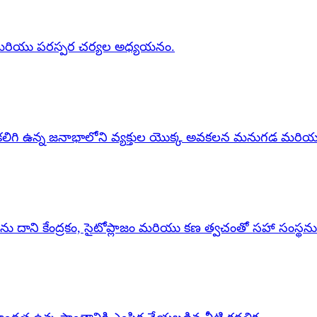
ితీరు మరియు పరస్పర చర్యల అధ్యయనం.
కలిగి ఉన్న జనాభాలోని వ్యక్తుల యొక్క అవకలన మనుగడ మరియు 
ని కేంద్రకం, సైటోప్లాజం మరియు కణ త్వచంతో సహా సంస్థను స