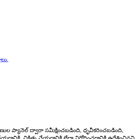
ాలు.
ణుల ప్యానెల్ ద్వారా సమీక్షించబడింది, ధృవీకరించబడింది,
డానికి, చికిత్స చేయడానికి లేదా నిరోధించడానికి ఉద్దేశించినవి