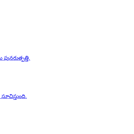
పునరుత్పత్తి.
ూచిస్తుంది.