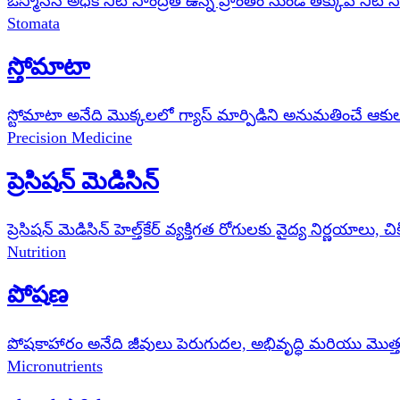
ఓస్మోసిస్ అధిక నీటి సాంద్రత ఉన్న ప్రాంతం నుండి తక్కువ నీటి 
Stomata
స్తోమాటా
స్టోమాటా అనేది మొక్కలలో గ్యాస్ మార్పిడిని అనుమతించే ఆకుల 
Precision Medicine
ప్రెసిషన్ మెడిసిన్
ప్రెసిషన్ మెడిసిన్ హెల్త్‌కేర్ వ్యక్తిగత రోగులకు వైద్య నిర్ణయాలు
Nutrition
పోషణ
పోషకాహారం అనేది జీవులు పెరుగుదల, అభివృద్ధి మరియు మొ
Micronutrients