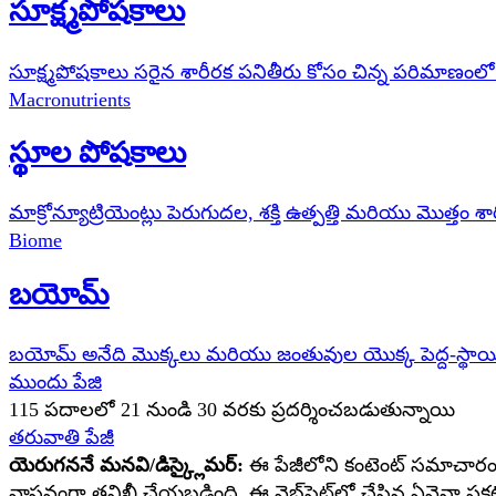
సూక్ష్మపోషకాలు
సూక్ష్మపోషకాలు సరైన శారీరక పనితీరు కోసం చిన్న పరిమాణ
Macronutrients
స్థూల పోషకాలు
మాక్రోన్యూట్రియెంట్లు పెరుగుదల, శక్తి ఉత్పత్తి మరియు మొత
Biome
బయోమ్
బయోమ్ అనేది మొక్కలు మరియు జంతువుల యొక్క పెద్ద-స్థాయి 
ముందు పేజి
115
పదాలలో
21
నుండి
30
వరకు ప్రదర్శించబడుతున్నాయి
తరువాతి పేజీ
యెరుగననే మనవి/డిస్క్లైమర్:
ఈ పేజీలోని కంటెంట్ సమాచారం, వ
వాస్తవంగా తనిఖీ చేయబడింది. ఈ వెబ్‌సైట్‌లో చేసిన ఏవైనా ప్రకట