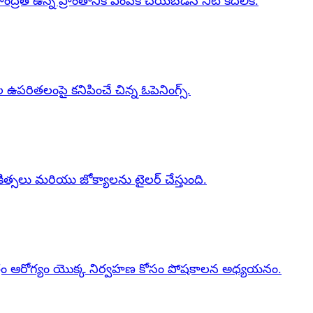
సాంద్రత ఉన్న ప్రాంతానికి ఎంపిక చేయబడిన నీటి కదలిక.
ఉపరితలంపై కనిపించే చిన్న ఓపెనింగ్స్.
, చికిత్సలు మరియు జోక్యాలను టైలర్ చేస్తుంది.
త్తం ఆరోగ్యం యొక్క నిర్వహణ కోసం పోషకాలన అధ్యయనం.