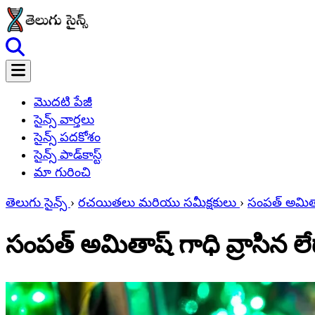
మొదటి పేజీ
సైన్స్ వార్తలు
సైన్స్ పదకోశం
సైన్స్ పాడ్‌కాస్ట్
మా గురించి
తెలుగు సైన్స్
›
రచయితలు మరియు సమీక్షకులు
›
సంపత్ అమితాష
సంపత్ అమితాష్ గాధి వ్రాసిన లేదా 