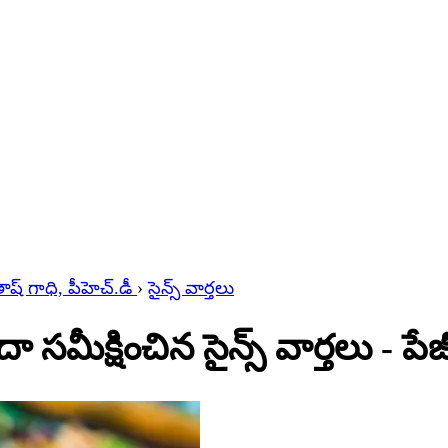
్ గాధి, పీహెచ్‌.డీ
›
సైన్స్ వార్తలు
సమీక్షించిన సైన్స్ వార్తలు - పేజ