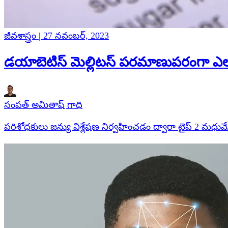
జీవశాస్త్రం | 27 నవంబర్, 2023
డయాబెటిస్ మెల్లిటస్ పరమాణుపరంగా ఎ
సంపత్ అమితాష్ గాధి
పరిశోధకులు జన్యు విశ్లేషణ నిర్వహించడం ద్వారా టైప్ 2 మధ