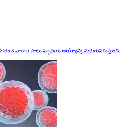
రం 8 వారాల పాటు హృదయ ఆరోగ్యాన్ని మెరుగుపరుస్తుంది.