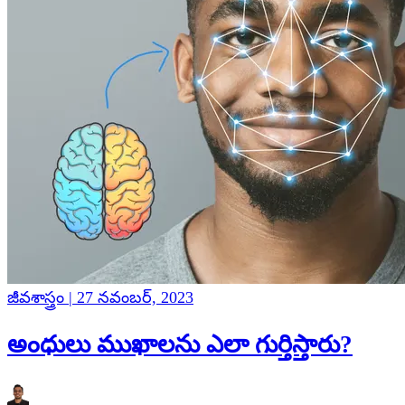
జీవశాస్త్రం | 27 నవంబర్, 2023
అంధులు ముఖాలను ఎలా గుర్తిస్తారు?