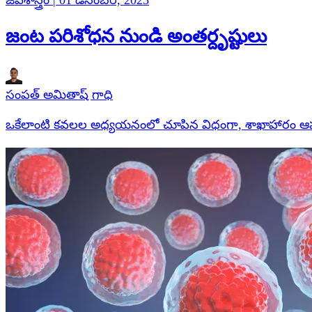
జీవశాస్త్రం | 01 డిసెంబర్, 2023
జంట పరిశోధన నుండి అంతర్దృష్టులు
సంపత్ అమితాష్ గాధి
ఒకేలాంటి కవలల అధ్యయనంలో చూపిన విధంగా, శాఖాహారం ఆహా