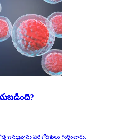
చేయబడింది?
 కొత్త జన్యువును పరిశోధకులు గుర్తించారు.