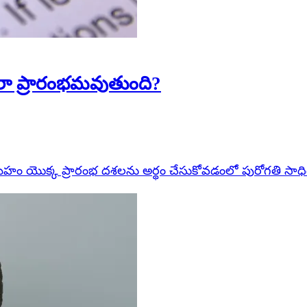
లా ప్రారంభమవుతుంది?
ుమేహం యొక్క ప్రారంభ దశలను అర్థం చేసుకోవడంలో పురోగతి సాధ