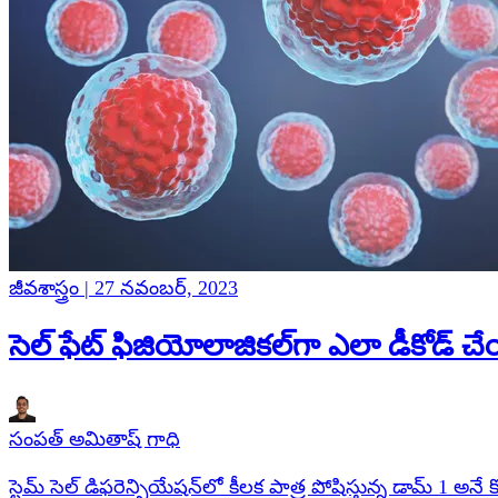
జీవశాస్త్రం | 27 నవంబర్, 2023
సెల్ ఫేట్ ఫిజియోలాజికల్‌గా ఎలా డీకోడ్ 
సంపత్ అమితాష్ గాధి
స్టెమ్ సెల్ డిఫరెన్సియేషన్‌లో కీలక పాత్ర పోషిస్తున్న డామ్ 1 అనే