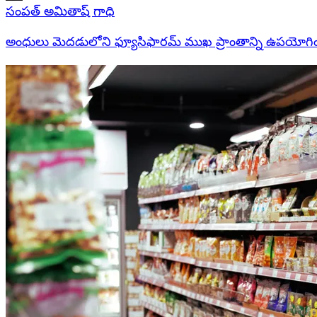
సంపత్ అమితాష్ గాధి
అంధులు మెదడులోని ఫ్యూసిఫారమ్ ముఖ ప్రాంతాన్ని ఉపయోగించి మ