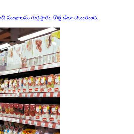
ుఖాలను గుర్తిస్తారు, కొత్త డేటా చెబుతుంది.