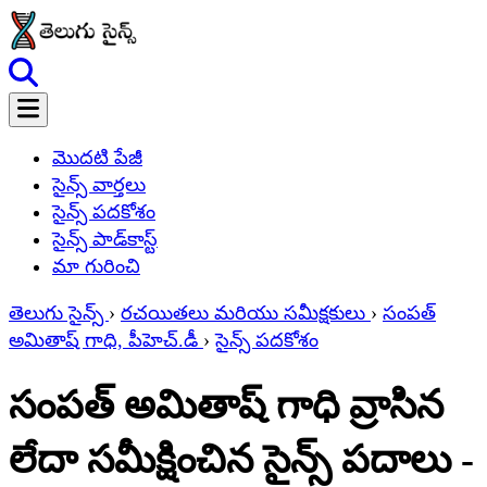
మొదటి పేజీ
సైన్స్ వార్తలు
సైన్స్ పదకోశం
సైన్స్ పాడ్‌కాస్ట్
మా గురించి
తెలుగు సైన్స్
›
రచయితలు మరియు సమీక్షకులు
›
సంపత్
అమితాష్ గాధి, పీహెచ్‌.డీ
›
సైన్స్ పదకోశం
సంపత్ అమితాష్ గాధి వ్రాసిన
లేదా సమీక్షించిన సైన్స్ పదాలు -