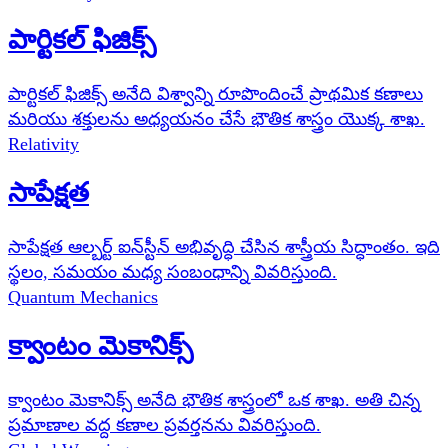
పార్టికల్ ఫిజిక్స్
పార్టికల్ ఫిజిక్స్ అనేది విశ్వాన్ని రూపొందించే ప్రాథమిక కణాలు
మరియు శక్తులను అధ్యయనం చేసే భౌతిక శాస్త్రం యొక్క శాఖ.
Relativity
సాపేక్షత
సాపేక్షత ఆల్బర్ట్ ఐన్‌స్టీన్ అభివృద్ధి చేసిన శాస్త్రీయ సిద్ధాంతం. ఇది
స్థలం, సమయం మధ్య సంబంధాన్ని వివరిస్తుంది.
Quantum Mechanics
క్వాంటం మెకానిక్స్
క్వాంటం మెకానిక్స్ అనేది భౌతిక శాస్త్రంలో ఒక శాఖ. అతి చిన్న
ప్రమాణాల వద్ద కణాల ప్రవర్తనను వివరిస్తుంది.