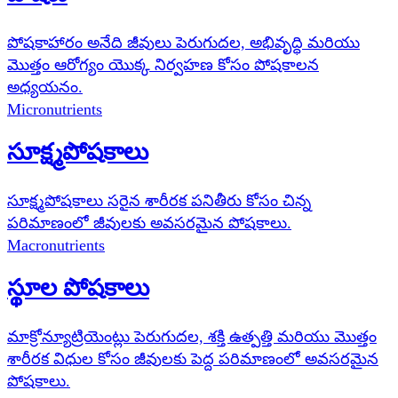
పోషకాహారం అనేది జీవులు పెరుగుదల, అభివృద్ధి మరియు
మొత్తం ఆరోగ్యం యొక్క నిర్వహణ కోసం పోషకాలన
అధ్యయనం.
Micronutrients
సూక్ష్మపోషకాలు
సూక్ష్మపోషకాలు సరైన శారీరక పనితీరు కోసం చిన్న
పరిమాణంలో జీవులకు అవసరమైన పోషకాలు.
Macronutrients
స్థూల పోషకాలు
మాక్రోన్యూట్రియెంట్లు పెరుగుదల, శక్తి ఉత్పత్తి మరియు మొత్తం
శారీరక విధుల కోసం జీవులకు పెద్ద పరిమాణంలో అవసరమైన
పోషకాలు.