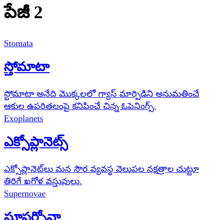
పేజీ 2
Stomata
స్తోమాటా
స్టోమాటా అనేది మొక్కలలో గ్యాస్ మార్పిడిని అనుమతించే
ఆకుల ఉపరితలంపై కనిపించే చిన్న ఓపెనింగ్స్.
Exoplanets
ఎక్సోప్లానెట్స్
ఎక్సోప్లానెట్‌లు మన సౌర వ్యవస్థ వెలుపల నక్షత్రాల చుట్టూ
తిరిగే ఖగోళ వస్తువులు.
Supernovae
సూపర్నోవా