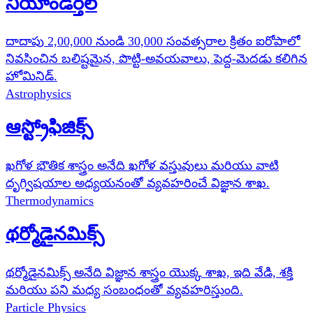
నియాండర్తల్
దాదాపు 2,00,000 నుండి 30,000 సంవత్సరాల క్రితం ఐరోపాలో
నివసించిన బలిష్టమైన, పొట్టి-అవయవాలు, పెద్ద-మెదడు కలిగిన
హోమినిడ్.
Astrophysics
ఆస్ట్రోఫిజిక్స్
ఖగోళ భౌతిక శాస్త్రం అనేది ఖగోళ వస్తువులు మరియు వాటి
దృగ్విషయాల అధ్యయనంతో వ్యవహరించే విజ్ఞాన శాఖ.
Thermodynamics
థర్మోడైనమిక్స్
థర్మోడైనమిక్స్ అనేది విజ్ఞాన శాస్త్రం యొక్క శాఖ, ఇది వేడి, శక్తి
మరియు పని మధ్య సంబంధంతో వ్యవహరిస్తుంది.
Particle Physics