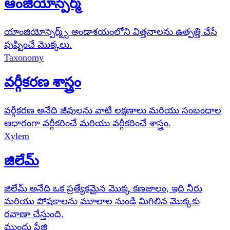
ఆంజియోస్పెర్మ్
యాంజియోస్పెర్మ్స్ అండాశయంలోని విత్తనాలను ఉత్పత్తి చేసే
పుష్పించే మొక్కలు.
Taxonomy
వర్గీకరణ శాస్త్రం
వర్గీకరణ అనేది జీవులను వాటి లక్షణాలు మరియు సంబంధాల
ఆధారంగా వర్గీకరించే మరియు వర్గీకరించే శాస్త్రం.
Xylem
జిలేమ్
జిలేమ్ అనేది ఒక ప్రత్యేకమైన మొక్క కణజాలం, ఇది నీరు
మరియు పోషకాలను మూలాల నుండి మిగిలిన మొక్కకు
రవాణా చేస్తుంది.
ముందు పేజి