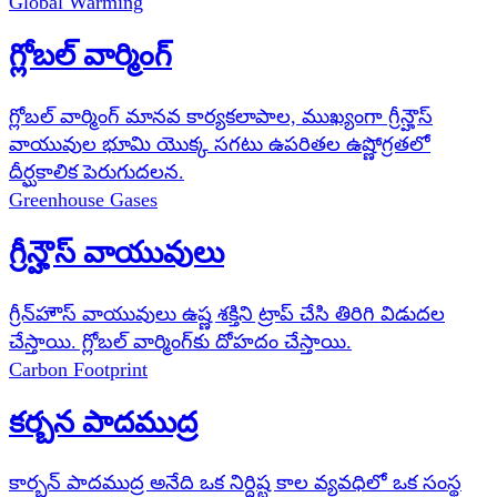
Global Warming
గ్లోబల్ వార్మింగ్
గ్లోబల్ వార్మింగ్ మానవ కార్యకలాపాల, ముఖ్యంగా గ్రీన్హౌస్
వాయువుల భూమి యొక్క సగటు ఉపరితల ఉష్ణోగ్రతలో
దీర్ఘకాలిక పెరుగుదలన.
Greenhouse Gases
గ్రీన్హౌస్ వాయువులు
గ్రీన్‌హౌస్ వాయువులు ఉష్ణ శక్తిని ట్రాప్ చేసి తిరిగి విడుదల
చేస్తాయి. గ్లోబల్ వార్మింగ్‌కు దోహదం చేస్తాయి.
Carbon Footprint
కర్బన పాదముద్ర
కార్బన్ పాదముద్ర అనేది ఒక నిర్దిష్ట కాల వ్యవధిలో ఒక సంస్థ