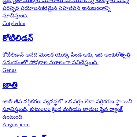
మైకోరైజా మొక్కల మూలాలు మరియు కొన్ని శిలీంధ్రాల మధ్య
పరస్పర ప్రయోజనకరమైన సహజీవన అనుబంధాన్ని
సూచిస్తుంది.
Cotyledon
కోటిలిడన్
కోటిలిడాన్ అనేది మొలక యొక్క పిండ ఆకు, ఇది అంకురోత్పత్తి
సమయంలో పోషకాల మూలంగా పనిచేస్తుంది.
Genus
జాతి
జాతి జీవ వర్గీకరణ వ్యవస్థలో ఒక వర్గం లేదా వర్గీకరణ స్థాయిని
సూచిస్తుంది, కుటుంబం క్రింద మరియు జాతుల పైన ర్యాంక్
ఉంటుంది.
Angiosperm