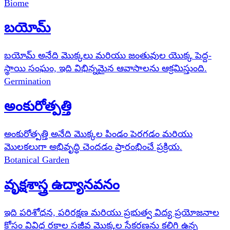
Biome
బయోమ్
బయోమ్ అనేది మొక్కలు మరియు జంతువుల యొక్క పెద్ద-
స్థాయి సంఘం, ఇది విభిన్నమైన ఆవాసాలను ఆక్రమిస్తుంది.
Germination
అంకురోత్పత్తి
అంకురోత్పత్తి అనేది మొక్కల పిండం పెరగడం మరియు
మొలకలుగా అభివృద్ధి చెందడం ప్రారంభించే ప్రక్రియ.
Botanical Garden
వృక్షశాస్త్ర ఉద్యానవనం
ఇది పరిశోధన, పరిరక్షణ మరియు ప్రభుత్వ విద్య ప్రయోజనాల
కోసం వివిధ రకాల సజీవ మొక్కల సేకరణను కలిగి ఉన్న