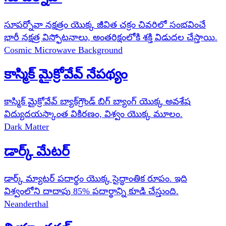
సూపర్నోవా నక్షత్రం యొక్క జీవిత చక్రం చివరిలో సంభవించే
భారీ నక్షత్ర విస్ఫోటనాలు, అంతరిక్షంలోకి శక్తి విడుదల చేస్తాయి.
Cosmic Microwave Background
కాస్మిక్ మైక్రోవేవ్ నేపథ్యం
కాస్మిక్ మైక్రోవేవ్ బ్యాక్‌గ్రౌండ్ బిగ్ బ్యాంగ్ యొక్క అవశేష
విద్యుదయస్కాంత వికిరణం, విశ్వం యొక్క మూలం.
Dark Matter
డార్క్ మేటర్
డార్క్ మ్యాటర్ పదార్థం యొక్క సైద్ధాంతిక రూపం. ఇది
విశ్వంలోని దాదాపు 85% పదార్థాన్ని కూడి చేస్తుంది.
Neanderthal