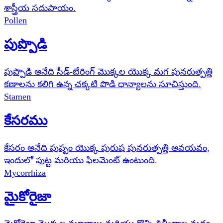
శాస్త్రీయ సదుపాయం.
Pollen
పుప్పొడి
పుప్పొడి అనేది సీడ్-బేరింగ్ మొక్కల యొక్క మగ పునరుత్పత్తి
కణాలను కలిగి ఉన్న చక్కటి పొడి ధాన్యాలను సూచిస్తుంది.
Stamen
కేసరము
కేసరం అనేది పుష్పం యొక్క పురుష పునరుత్పత్తి అవయవం,
ఇందులో పుట్ట మరియు ఫిలమెంట్ ఉంటుంది.
Mycorrhiza
మైకోరైజా