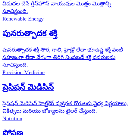
విడుదల చేసే గ్రీన్‌హౌస్ వాయువుల మొత్తం మొత్తాన్ని
సూచిస్తుంది.
Renewable Energy
పునరుత్పాదక శక్తి
పునరుత్పాదక శక్తి సౌర, గాలి, హైడ్రో లేదా భూఉష్ణ శక్తి వంటి
సహజంగా లేదా వేగంగా తిరిగి నింపబడే శక్తి వనరులను
సూచిస్తుంది.
Precision Medicine
ప్రెసిషన్ మెడిసిన్
ప్రెసిషన్ మెడిసిన్ హెల్త్‌కేర్ వ్యక్తిగత రోగులకు వైద్య నిర్ణయాలు,
చికిత్సలు మరియు జోక్యాలను టైలర్ చేస్తుంది.
Nutrition
పోషణ